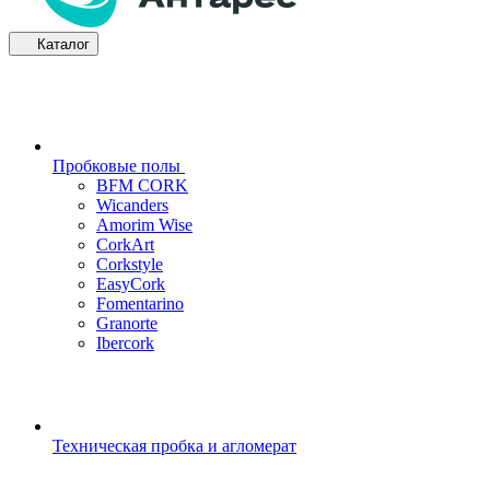
Каталог
Пробковые полы
BFM CORK
Wicanders
Amorim Wise
CorkArt
Corkstyle
EasyCork
Fomentarino
Granorte
Ibercork
Техническая пробка и агломерат