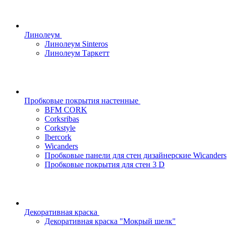
Линолеум
Линолеум Sinteros
Линолеум Таркетт
Пробковые покрытия настенные
BFM CORK
Corksribas
Corkstyle
Ibercork
Wicanders
Пробковые панели для стен дизайнерские Wicanders
Пробковые покрытия для стен 3 D
Декоративная краска
Декоративная краска "Мокрый шелк"