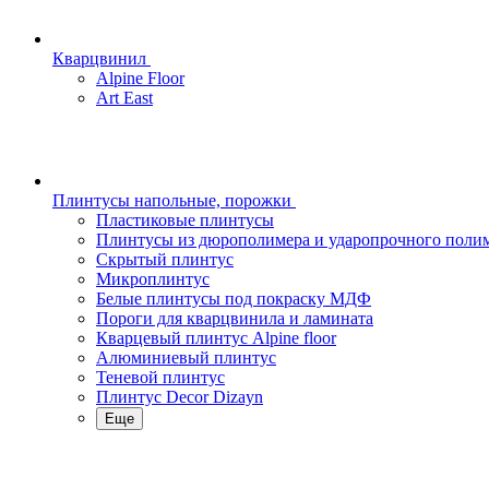
Кварцвинил
Alpine Floor
Art East
Плинтусы напольные, порожки
Пластиковые плинтусы
Плинтусы из дюрополимера и ударопрочного поли
Скрытый плинтус
Микроплинтус
Белые плинтусы под покраску МДФ
Пороги для кварцвинила и ламината
Кварцевый плинтус Alpine floor
Алюминиевый плинтус
Теневой плинтус
Плинтус Decor Dizayn
Еще