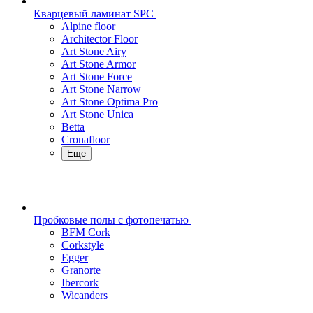
Кварцевый ламинат SPC
Alpine floor
Architector Floor
Art Stone Airy
Art Stone Armor
Art Stone Force
Art Stone Narrow
Art Stone Optima Pro
Art Stone Unica
Betta
Cronafloor
Еще
Пробковые полы с фотопечатью
BFM Cork
Corkstyle
Egger
Granorte
Ibercork
Wicanders