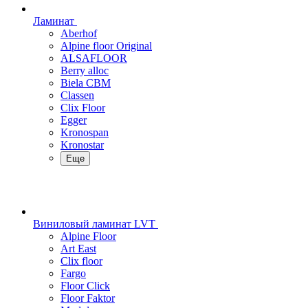
Ламинат
Aberhof
Alpine floor Original
ALSAFLOOR
Berry alloc
Biela CBM
Classen
Clix Floor
Egger
Kronospan
Kronostar
Еще
Виниловый ламинат LVT
Alpine Floor
Art East
Clix floor
Fargo
Floor Click
Floor Faktor