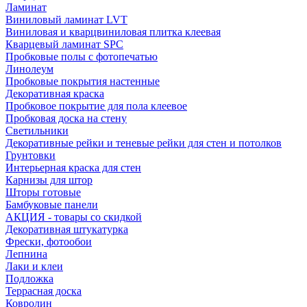
Ламинат
Виниловый ламинат LVT
Виниловая и кварцвиниловая плитка клеевая
Кварцевый ламинат SPC
Пробковые полы с фотопечатью
Линолеум
Пробковые покрытия настенные
Декоративная краска
Пробковое покрытие для пола клеевое
Пробковая доска на стену
Светильники
Декоративные рейки и теневые рейки для стен и потолков
Грунтовки
Интерьерная краска для стен
Карнизы для штор
Шторы готовые
Бамбуковые панели
АКЦИЯ - товары со скидкой
Декоративная штукатурка
Фрески, фотообои
Лепнина
Лаки и клеи
Подложка
Террасная доска
Ковролин