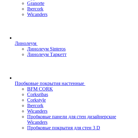
Granorte
Ibercork
Wicanders
Линолеум
Линолеум Sinteros
Линолеум Таркетт
Пробковые покрытия настенные
BFM CORK
Corksribas
Corkstyle
Ibercork
Wicanders
Пробковые панели для стен дизайнерские
Wicanders
Пробковые покрытия для стен 3 D