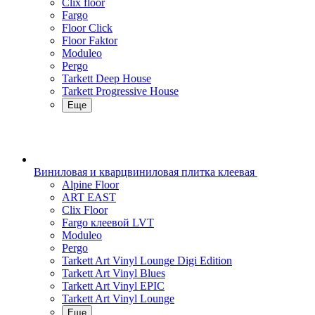
Clix floor
Fargo
Floor Click
Floor Faktor
Moduleo
Pergo
Tarkett Deep House
Tarkett Progressive House
Еще
Виниловая и кварцвиниловая плитка клеевая
Alpine Floor
ART EAST
Clix Floor
Fargo клеевой LVT
Moduleo
Pergo
Tarkett Art Vinyl Lounge Digi Edition
Tarkett Art Vinyl Blues
Tarkett Art Vinyl EPIC
Tarkett Art Vinyl Lounge
Еще