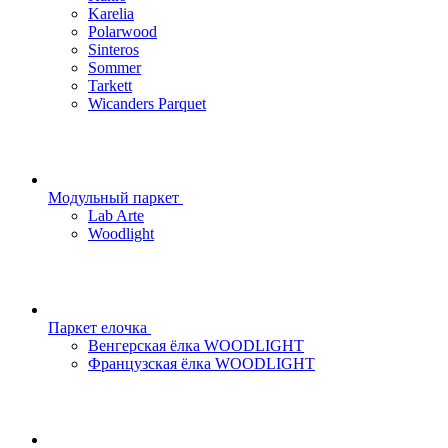
Karelia
Polarwood
Sinteros
Sommer
Tarkett
Wicanders Parquet
Модульный паркет
Lab Arte
Woodlight
Паркет елочка
Венгерская ёлка WOODLIGHT
Французская ёлка WOODLIGHT