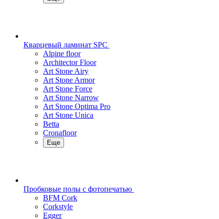
Кварцевый ламинат SPC
Alpine floor
Architector Floor
Art Stone Airy
Art Stone Armor
Art Stone Force
Art Stone Narrow
Art Stone Optima Pro
Art Stone Unica
Betta
Cronafloor
Еще
Пробковые полы с фотопечатью
BFM Cork
Corkstyle
Egger