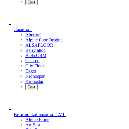
Еще
Ламинат
Aberhof
Alpine floor Original
ALSAFLOOR
Berry alloc
Biela CBM
Classen
Clix Floor
Egger
Kronospan
Kronostar
Еще
Виниловый ламинат LVT
Alpine Floor
Art East