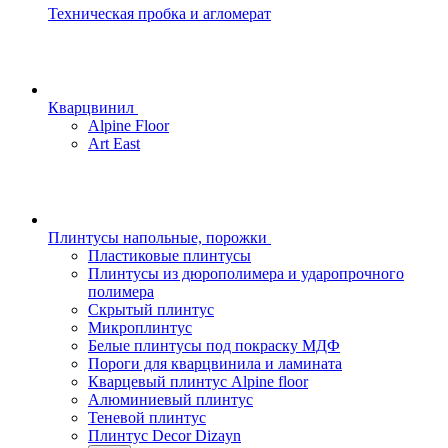
Техническая пробка и агломерат
Кварцвинил
Alpine Floor
Art East
Плинтусы напольные, порожки
Пластиковые плинтусы
Плинтусы из дюрополимера и ударопрочного
полимера
Скрытый плинтус
Микроплинтус
Белые плинтусы под покраску МДФ
Пороги для кварцвинила и ламината
Кварцевый плинтус Alpine floor
Алюминиевый плинтус
Теневой плинтус
Плинтус Decor Dizayn