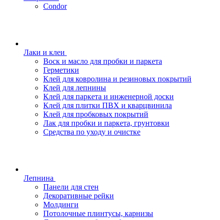
Condor
Лаки и клеи
Воск и масло для пробки и паркета
Герметики
Клей для ковролина и резиновых покрытий
Клей для лепнины
Клей для паркета и инженерной доски
Клей для плитки ПВХ и кварцвинила
Клей для пробковых покрытий
Лак для пробки и паркета, грунтовки
Средства по уходу и очистке
Лепнина
Панели для стен
Декоративные рейки
Молдинги
Потолочные плинтусы, карнизы