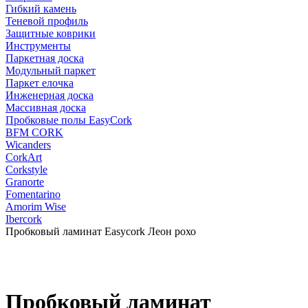
Гибкий камень
Теневой профиль
Защитные коврики
Инструменты
Паркетная доска
Модульный паркет
Паркет елочка
Инженерная доска
Массивная доска
Пробковые полы EasyCork
BFM CORK
Wicanders
CorkArt
Corkstyle
Granorte
Fomentarino
Amorim Wise
Ibercork
Пробковый ламинат Easycork Леон рохо
Пробковый ламинат