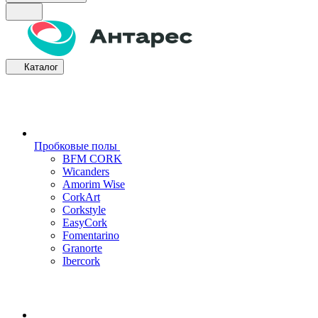
Каталог
Пробковые полы
BFM CORK
Wicanders
Amorim Wise
CorkArt
Corkstyle
EasyCork
Fomentarino
Granorte
Ibercork