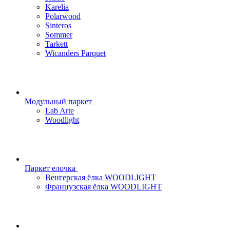
Karelia
Polarwood
Sinteros
Sommer
Tarkett
Wicanders Parquet
Модульный паркет
Lab Arte
Woodlight
Паркет елочка
Венгерская ёлка WOODLIGHT
Французская ёлка WOODLIGHT