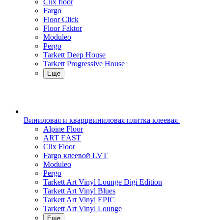
Clix floor
Fargo
Floor Click
Floor Faktor
Moduleo
Pergo
Tarkett Deep House
Tarkett Progressive House
Еще
Виниловая и кварцвиниловая плитка клеевая
Alpine Floor
ART EAST
Clix Floor
Fargo клеевой LVT
Moduleo
Pergo
Tarkett Art Vinyl Lounge Digi Edition
Tarkett Art Vinyl Blues
Tarkett Art Vinyl EPIC
Tarkett Art Vinyl Lounge
Еще