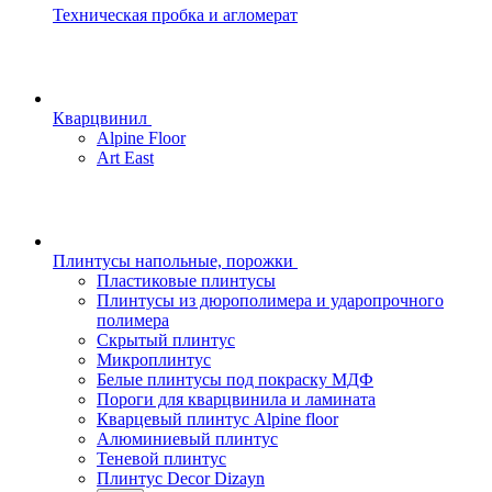
Техническая пробка и агломерат
Кварцвинил
Alpine Floor
Art East
Плинтусы напольные, порожки
Пластиковые плинтусы
Плинтусы из дюрополимера и ударопрочного
полимера
Скрытый плинтус
Микроплинтус
Белые плинтусы под покраску МДФ
Пороги для кварцвинила и ламината
Кварцевый плинтус Alpine floor
Алюминиевый плинтус
Теневой плинтус
Плинтус Decor Dizayn