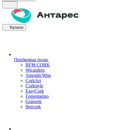
Каталог
Пробковые полы
BFM CORK
Wicanders
Amorim Wise
CorkArt
Corkstyle
EasyCork
Fomentarino
Granorte
Ibercork