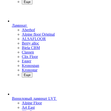
Еще
Ламинат
Aberhof
Alpine floor Original
ALSAFLOOR
Berry alloc
Biela CBM
Classen
Clix Floor
Egger
Kronospan
Kronostar
Еще
Виниловый ламинат LVT
Alpine Floor
Art East