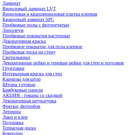
Ламинат
Виниловый ламинат LVT
Виниловая и кварцвиниловая плитка клеевая
Кварцевый ламинат SPC
Пробковые полы с фотопечатью
Линолеум
Пробковые покрытия настенные
Декоративная краска
Пробковое покрытие для пола клеевое
Пробковая доска на стену
Светильники
Декоративные рейки и теневые рейки для стен и потолков
Грунтовки
Интерьерная краска для стен
Карнизы для штор
Шторы готовые
Бамбуковые панели
АКЦИЯ - товары со скидкой
Декоративная штукатурка
Фрески, фотообои
Лепнина
Лаки и клеи
Подложка
Террасная доска
Ковролин