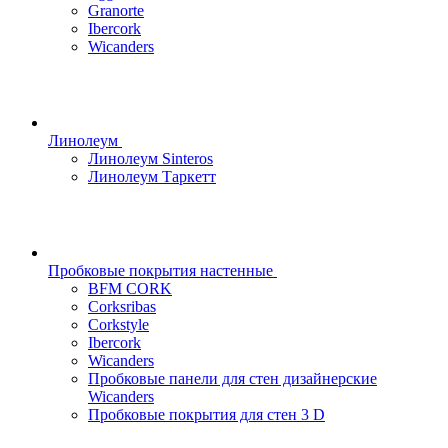
Granorte
Ibercork
Wicanders
Линолеум
Линолеум Sinteros
Линолеум Таркетт
Пробковые покрытия настенные
BFM CORK
Corksribas
Corkstyle
Ibercork
Wicanders
Пробковые панели для стен дизайнерские
Wicanders
Пробковые покрытия для стен 3 D