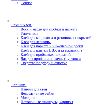
Condor
Лаки и клеи
Воск и масло для пробки и паркета
Герметики
Клей для ковролина и резиновых покрытий
Клей для лепнины
Клей для паркета и инженерной доски
Клей для плитки ПВХ и кварцвинила
Клей для пробковых покрытий
Лак для пробки и паркета, грунтовки
Средства по уходу и очистке
Лепнина
Панели для стен
Декоративные рейки
Молдинги
Потолочные плинтусы, карнизы