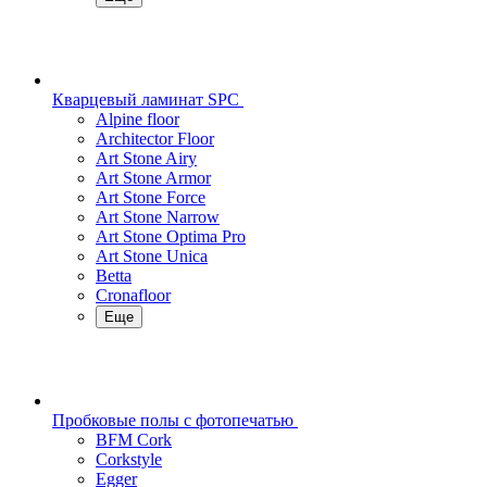
Кварцевый ламинат SPC
Alpine floor
Architector Floor
Art Stone Airy
Art Stone Armor
Art Stone Force
Art Stone Narrow
Art Stone Optima Pro
Art Stone Unica
Betta
Cronafloor
Еще
Пробковые полы с фотопечатью
BFM Cork
Corkstyle
Egger