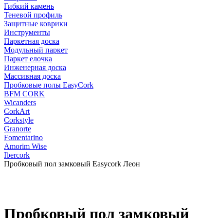
Гибкий камень
Теневой профиль
Защитные коврики
Инструменты
Паркетная доска
Модульный паркет
Паркет елочка
Инженерная доска
Массивная доска
Пробковые полы EasyCork
BFM CORK
Wicanders
CorkArt
Corkstyle
Granorte
Fomentarino
Amorim Wise
Ibercork
Пробковый пол замковый Easycork Леон
Пробковый пол замковый