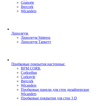
Granorte
Ibercork
Wicanders
Линолеум
Линолеум Sinteros
Линолеум Таркетт
Пробковые покрытия настенные
BFM CORK
Corksribas
Corkstyle
Ibercork
Wicanders
Пробковые панели для стен дизайнерские
Wicanders
Пробковые покрытия для стен 3 D