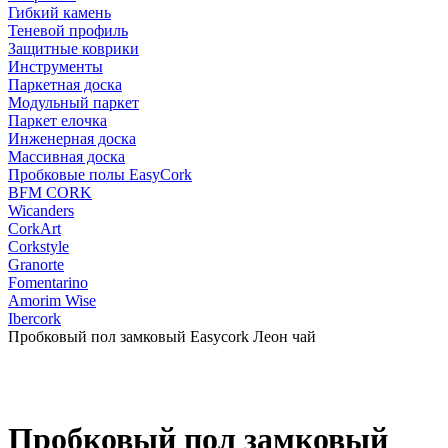
Гибкий камень
Теневой профиль
Защитные коврики
Инструменты
Паркетная доска
Модульный паркет
Паркет елочка
Инженерная доска
Массивная доска
Пробковые полы EasyCork
BFM CORK
Wicanders
CorkArt
Corkstyle
Granorte
Fomentarino
Amorim Wise
Ibercork
Пробковый пол замковый Easycork Леон чай
Пробковый пол замковый