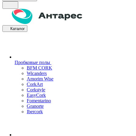
Каталог
Пробковые полы
BFM CORK
Wicanders
Amorim Wise
CorkArt
Corkstyle
EasyCork
Fomentarino
Granorte
Ibercork