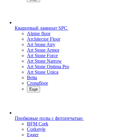
Кварцевый ламинат SPC
Alpine floor
Architector Floor
Art Stone Airy
Art Stone Armor
Art Stone Force
Art Stone Narrow
Art Stone Optima Pro
Art Stone Unica
Betta
Cronafloor
Еще
Пробковые полы с фотопечатью
BFM Cork
Corkstyle
Egger