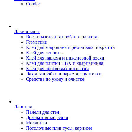
Condor
Лаки и клеи
Воск и масло для пробки и паркета
Герметики
Клей для ковролина и резиновых покрытий
Клей для лепнины
Клей для паркета и инженерной доски
Клей для плитки ПВХ и кварцвинила
Клей для пробковых покрытий
Лак для пробки и паркета, грунтовки
Средства по уходу и очистке
Лепнина
Панели для стен
Декоративные рейки
Молдинги
Потолочные плинтусы, карнизы