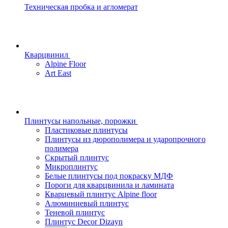
Техническая пробка и агломерат
Кварцвинил
Alpine Floor
Art East
Плинтусы напольные, порожки
Пластиковые плинтусы
Плинтусы из дюрополимера и ударопрочного
полимера
Скрытый плинтус
Микроплинтус
Белые плинтусы под покраску МДФ
Пороги для кварцвинила и ламината
Кварцевый плинтус Alpine floor
Алюминиевый плинтус
Теневой плинтус
Плинтус Decor Dizayn