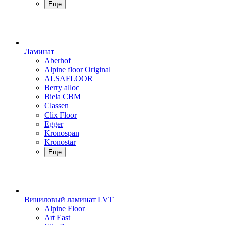
Еще
Ламинат
Aberhof
Alpine floor Original
ALSAFLOOR
Berry alloc
Biela CBM
Classen
Clix Floor
Egger
Kronospan
Kronostar
Еще
Виниловый ламинат LVT
Alpine Floor
Art East