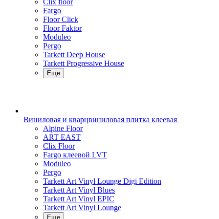
Clix floor
Fargo
Floor Click
Floor Faktor
Moduleo
Pergo
Tarkett Deep House
Tarkett Progressive House
Еще
Виниловая и кварцвиниловая плитка клеевая
Alpine Floor
ART EAST
Clix Floor
Fargo клеевой LVT
Moduleo
Pergo
Tarkett Art Vinyl Lounge Digi Edition
Tarkett Art Vinyl Blues
Tarkett Art Vinyl EPIC
Tarkett Art Vinyl Lounge
Еще