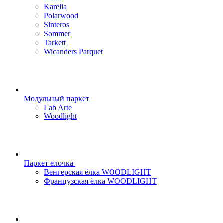
Karelia
Polarwood
Sinteros
Sommer
Tarkett
Wicanders Parquet
Модульный паркет
Lab Arte
Woodlight
Паркет елочка
Венгерская ёлка WOODLIGHT
Французская ёлка WOODLIGHT