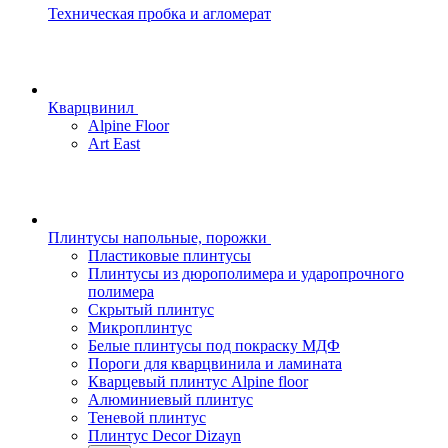
Техническая пробка и агломерат
Кварцвинил
Alpine Floor
Art East
Плинтусы напольные, порожки
Пластиковые плинтусы
Плинтусы из дюрополимера и ударопрочного
полимера
Скрытый плинтус
Микроплинтус
Белые плинтусы под покраску МДФ
Пороги для кварцвинила и ламината
Кварцевый плинтус Alpine floor
Алюминиевый плинтус
Теневой плинтус
Плинтус Decor Dizayn