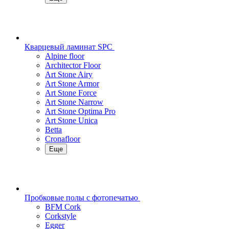
Кварцевый ламинат SPC
Alpine floor
Architector Floor
Art Stone Airy
Art Stone Armor
Art Stone Force
Art Stone Narrow
Art Stone Optima Pro
Art Stone Unica
Betta
Cronafloor
Еще
Пробковые полы с фотопечатью
BFM Cork
Corkstyle
Egger