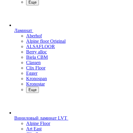
Еще
Ламинат
Aberhof
Alpine floor Original
ALSAFLOOR
Berry alloc
Biela CBM
Classen
Clix Floor
Egger
Kronospan
Kronostar
Еще
Виниловый ламинат LVT
Alpine Floor
Art East