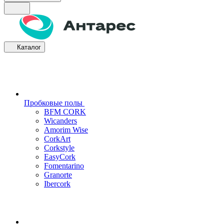
Каталог
Пробковые полы
BFM CORK
Wicanders
Amorim Wise
CorkArt
Corkstyle
EasyCork
Fomentarino
Granorte
Ibercork