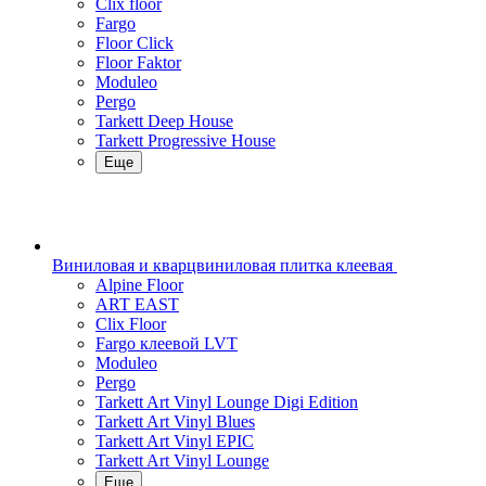
Clix floor
Fargo
Floor Click
Floor Faktor
Moduleo
Pergo
Tarkett Deep House
Tarkett Progressive House
Еще
Виниловая и кварцвиниловая плитка клеевая
Alpine Floor
ART EAST
Clix Floor
Fargo клеевой LVT
Moduleo
Pergo
Tarkett Art Vinyl Lounge Digi Edition
Tarkett Art Vinyl Blues
Tarkett Art Vinyl EPIC
Tarkett Art Vinyl Lounge
Еще