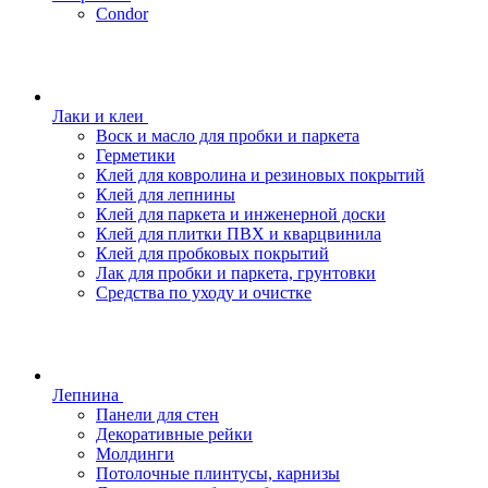
Condor
Лаки и клеи
Воск и масло для пробки и паркета
Герметики
Клей для ковролина и резиновых покрытий
Клей для лепнины
Клей для паркета и инженерной доски
Клей для плитки ПВХ и кварцвинила
Клей для пробковых покрытий
Лак для пробки и паркета, грунтовки
Средства по уходу и очистке
Лепнина
Панели для стен
Декоративные рейки
Молдинги
Потолочные плинтусы, карнизы