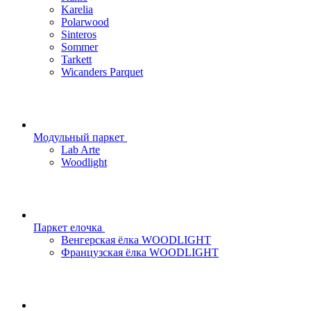
Karelia
Polarwood
Sinteros
Sommer
Tarkett
Wicanders Parquet
Модульный паркет
Lab Arte
Woodlight
Паркет елочка
Венгерская ёлка WOODLIGHT
Французская ёлка WOODLIGHT