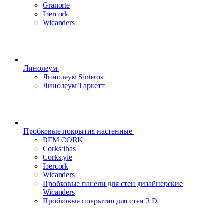
Granorte
Ibercork
Wicanders
Линолеум
Линолеум Sinteros
Линолеум Таркетт
Пробковые покрытия настенные
BFM CORK
Corksribas
Corkstyle
Ibercork
Wicanders
Пробковые панели для стен дизайнерские
Wicanders
Пробковые покрытия для стен 3 D