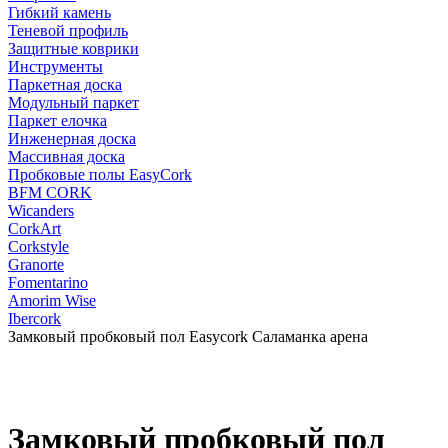
Гибкий камень
Теневой профиль
Защитные коврики
Инструменты
Паркетная доска
Модульный паркет
Паркет елочка
Инженерная доска
Массивная доска
Пробковые полы EasyCork
BFM CORK
Wicanders
CorkArt
Corkstyle
Granorte
Fomentarino
Amorim Wise
Ibercork
Замковый пробковый пол Easycork Саламанка арена
Замковый пробковый пол