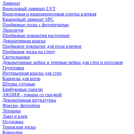
Ламинат
Виниловый ламинат LVT
Виниловая и кварцвиниловая плитка клеевая
Кварцевый ламинат SPC
Пробковые полы с фотопечатью
Линолеум
Пробковые покрытия настенные
Декоративная краска
Пробковое покрытие для пола клеевое
Пробковая доска на стену
Светильники
Декоративные рейки и теневые рейки для стен и потолков
Грунтовки
Интерьерная краска для стен
Карнизы для штор
Шторы готовые
Бамбуковые панели
АКЦИЯ - товары со скидкой
Декоративная штукатурка
Фрески, фотообои
Лепнина
Лаки и клеи
Подложка
Террасная доска
Ковролин