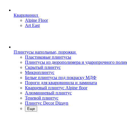
Кварцвинил
Alpine Floor
Art East
Плинтусы напольные, порожки
Пластиковые плинтусы
Плинтусы из дюрополимера и ударопрочного поли
Скрытый плинтус
Микроплинтус
Белые плинтусы под покраску МДФ
Пороги для кварцвинила и ламината
Кварцевый плинтус Alpine floor
Алюминиевый плинтус
Теневой плинтус
Плинтус Decor Dizayn
Еще