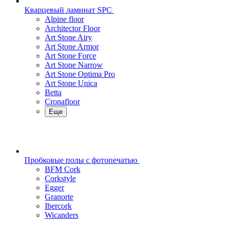
Кварцевый ламинат SPC
Alpine floor
Architector Floor
Art Stone Airy
Art Stone Armor
Art Stone Force
Art Stone Narrow
Art Stone Optima Pro
Art Stone Unica
Betta
Cronafloor
Еще
Пробковые полы с фотопечатью
BFM Cork
Corkstyle
Egger
Granorte
Ibercork
Wicanders