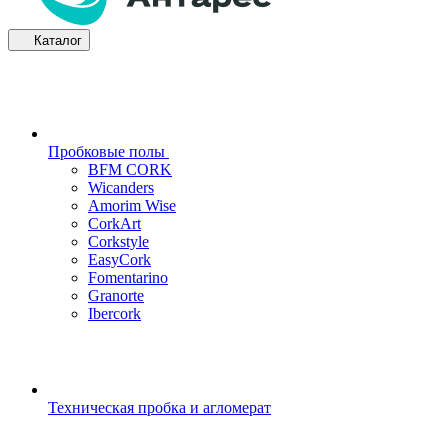
Каталог
Пробковые полы
BFM CORK
Wicanders
Amorim Wise
CorkArt
Corkstyle
EasyCork
Fomentarino
Granorte
Ibercork
Техническая пробка и агломерат