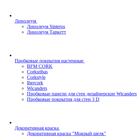
Линолеум
Линолеум Sinteros
Линолеум Таркетт
Пробковые покрытия настенные
BFM CORK
Corksribas
Corkstyle
Ibercork
Wicanders
Пробковые панели для стен дизайнерские Wicanders
Пробковые покрытия для стен 3 D
Декоративная краска
Декоративная краска "Мокрый шелк"