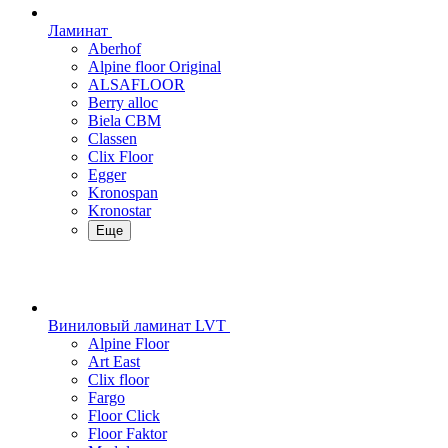
Ламинат
Aberhof
Alpine floor Original
ALSAFLOOR
Berry alloc
Biela CBM
Classen
Clix Floor
Egger
Kronospan
Kronostar
Еще
Виниловый ламинат LVT
Alpine Floor
Art East
Clix floor
Fargo
Floor Click
Floor Faktor