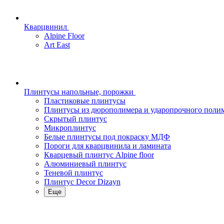
Кварцвинил
Alpine Floor
Art East
Плинтусы напольные, порожки
Пластиковые плинтусы
Плинтусы из дюрополимера и ударопрочного поли
Скрытый плинтус
Микроплинтус
Белые плинтусы под покраску МДФ
Пороги для кварцвинила и ламината
Кварцевый плинтус Alpine floor
Алюминиевый плинтус
Теневой плинтус
Плинтус Decor Dizayn
Еще