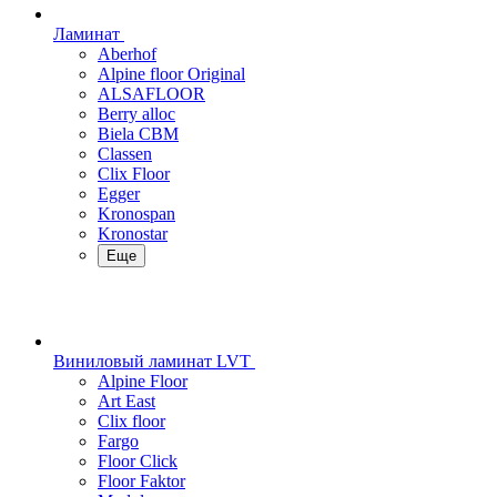
Ламинат
Aberhof
Alpine floor Original
ALSAFLOOR
Berry alloc
Biela CBM
Classen
Clix Floor
Egger
Kronospan
Kronostar
Еще
Виниловый ламинат LVT
Alpine Floor
Art East
Clix floor
Fargo
Floor Click
Floor Faktor