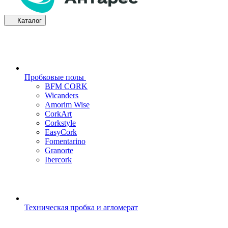
Каталог
Пробковые полы
BFM CORK
Wicanders
Amorim Wise
CorkArt
Corkstyle
EasyCork
Fomentarino
Granorte
Ibercork
Техническая пробка и агломерат