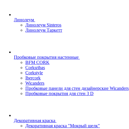
Линолеум
Линолеум Sinteros
Линолеум Таркетт
Пробковые покрытия настенные
BFM CORK
Corksribas
Corkstyle
Ibercork
Wicanders
Пробковые панели для стен дизайнерские Wicanders
Пробковые покрытия для стен 3 D
Декоративная краска
Декоративная краска "Мокрый шелк"