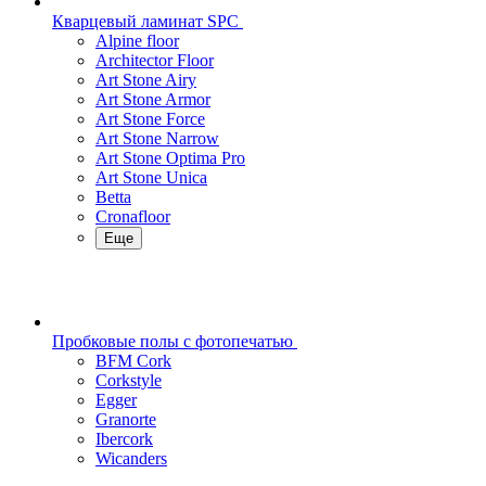
Кварцевый ламинат SPC
Alpine floor
Architector Floor
Art Stone Airy
Art Stone Armor
Art Stone Force
Art Stone Narrow
Art Stone Optima Pro
Art Stone Unica
Betta
Cronafloor
Еще
Пробковые полы с фотопечатью
BFM Cork
Corkstyle
Egger
Granorte
Ibercork
Wicanders