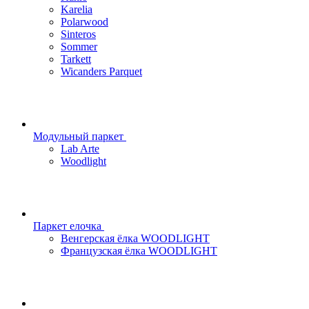
Karelia
Polarwood
Sinteros
Sommer
Tarkett
Wicanders Parquet
Модульный паркет
Lab Arte
Woodlight
Паркет елочка
Венгерская ёлка WOODLIGHT
Французская ёлка WOODLIGHT