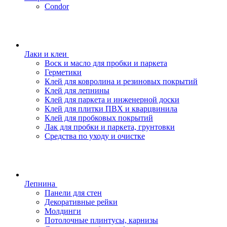
Condor
Лаки и клеи
Воск и масло для пробки и паркета
Герметики
Клей для ковролина и резиновых покрытий
Клей для лепнины
Клей для паркета и инженерной доски
Клей для плитки ПВХ и кварцвинила
Клей для пробковых покрытий
Лак для пробки и паркета, грунтовки
Средства по уходу и очистке
Лепнина
Панели для стен
Декоративные рейки
Молдинги
Потолочные плинтусы, карнизы