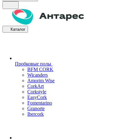
Каталог
Пробковые полы
BFM CORK
Wicanders
Amorim Wise
CorkArt
Corkstyle
EasyCork
Fomentarino
Granorte
Ibercork