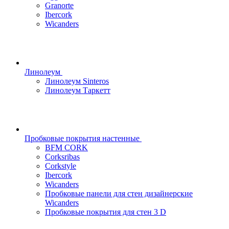
Granorte
Ibercork
Wicanders
Линолеум
Линолеум Sinteros
Линолеум Таркетт
Пробковые покрытия настенные
BFM CORK
Corksribas
Corkstyle
Ibercork
Wicanders
Пробковые панели для стен дизайнерские
Wicanders
Пробковые покрытия для стен 3 D