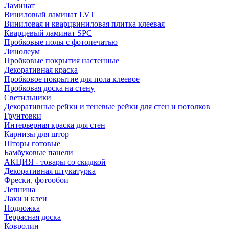
Ламинат
Виниловый ламинат LVT
Виниловая и кварцвиниловая плитка клеевая
Кварцевый ламинат SPC
Пробковые полы с фотопечатью
Линолеум
Пробковые покрытия настенные
Декоративная краска
Пробковое покрытие для пола клеевое
Пробковая доска на стену
Светильники
Декоративные рейки и теневые рейки для стен и потолков
Грунтовки
Интерьерная краска для стен
Карнизы для штор
Шторы готовые
Бамбуковые панели
АКЦИЯ - товары со скидкой
Декоративная штукатурка
Фрески, фотообои
Лепнина
Лаки и клеи
Подложка
Террасная доска
Ковролин