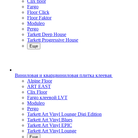
Clix floor
Fargo
Floor Click
Floor Faktor
Moduleo
Pergo
Tarkett Deep House
Tarkett Progressive House
Еще
Виниловая и кварцвиниловая плитка клеевая
Alpine Floor
ART EAST
Clix Floor
Fargo клеевой LVT
Moduleo
Pergo
Tarkett Art Vinyl Lounge Digi Edition
Tarkett Art Vinyl Blues
Tarkett Art Vinyl EPIC
Tarkett Art Vinyl Lounge
Еще