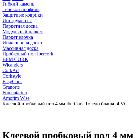
Гибкий камень
Теневой профиль
Защитные коврики
Инструменты
Паркетная доска
Модульный паркет
Паркет елочка
Инженерная доска
Массивная доска
Пробковый пол Ibercork
BFM CORK
Wicanders
CorkArt
Corkstyle
EasyCork
Granorte
Fomentarino
Amorim Wise
Клеевой пробковый пол 4 мм IberCork Толедо бланко 4 VG
Клеевой пробковый пол 4 мм