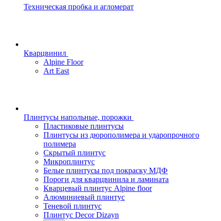
Техническая пробка и агломерат
Кварцвинил
Alpine Floor
Art East
Плинтусы напольные, порожки
Пластиковые плинтусы
Плинтусы из дюрополимера и ударопрочного
полимера
Скрытый плинтус
Микроплинтус
Белые плинтусы под покраску МДФ
Пороги для кварцвинила и ламината
Кварцевый плинтус Alpine floor
Алюминиевый плинтус
Теневой плинтус
Плинтус Decor Dizayn