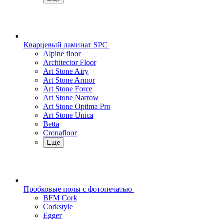
Кварцевый ламинат SPC
Alpine floor
Architector Floor
Art Stone Airy
Art Stone Armor
Art Stone Force
Art Stone Narrow
Art Stone Optima Pro
Art Stone Unica
Betta
Cronafloor
Еще
Пробковые полы с фотопечатью
BFM Cork
Corkstyle
Egger