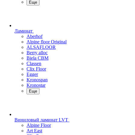
Еще
Ламинат
Aberhof
Alpine floor Original
ALSAFLOOR
Berry alloc
Biela CBM
Classen
Clix Floor
Egger
Kronospan
Kronostar
Еще
Виниловый ламинат LVT
Alpine Floor
Art East