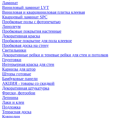
Ламинат
Виниловый ламинат LVT
Виниловая и кварцвиниловая плитка клеевая
Кварцевый ламинат SPC
Пробковые полы с фотопечатью
Линолеум
Пробковые покрытия настенные
Декоративная краска
Пробковое покрытие для пола клеевое
Пробковая доска на стену
Светильники
Декоративные рейки и теневые рейки для стен и потолков
Грунтовки
Интерьерная краска для стен
Карнизы для штор
Шторы готовые
Бамбуковые панели
АКЦИЯ - товары со скидкой
Декоративная штукатурка
Фрески, фотообои
Лепнина
Лаки и клеи
Подложка
Террасная доска
Ковролин