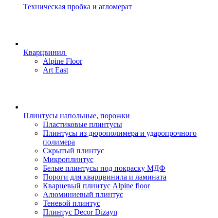
Техническая пробка и агломерат
Кварцвинил
Alpine Floor
Art East
Плинтусы напольные, порожки
Пластиковые плинтусы
Плинтусы из дюрополимера и ударопрочного
полимера
Скрытый плинтус
Микроплинтус
Белые плинтусы под покраску МДФ
Пороги для кварцвинила и ламината
Кварцевый плинтус Alpine floor
Алюминиевый плинтус
Теневой плинтус
Плинтус Decor Dizayn