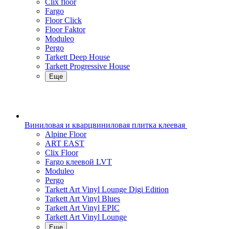
Clix floor
Fargo
Floor Click
Floor Faktor
Moduleo
Pergo
Tarkett Deep House
Tarkett Progressive House
Еще
Виниловая и кварцвиниловая плитка клеевая
Alpine Floor
ART EAST
Clix Floor
Fargo клеевой LVT
Moduleo
Pergo
Tarkett Art Vinyl Lounge Digi Edition
Tarkett Art Vinyl Blues
Tarkett Art Vinyl EPIC
Tarkett Art Vinyl Lounge
Еще