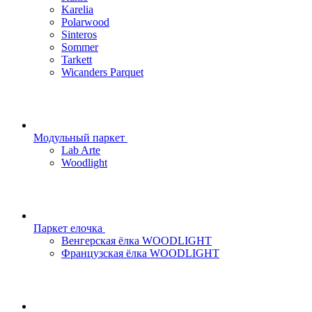
Karelia
Polarwood
Sinteros
Sommer
Tarkett
Wicanders Parquet
Модульный паркет
Lab Arte
Woodlight
Паркет елочка
Венгерская ёлка WOODLIGHT
Французская ёлка WOODLIGHT