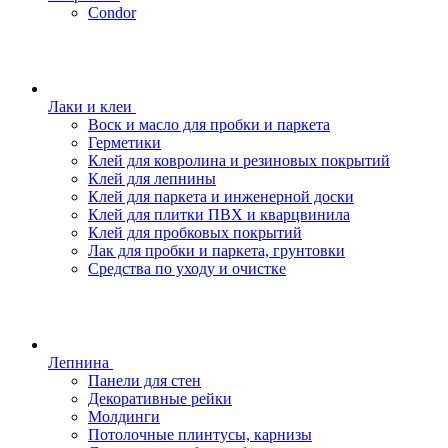
Condor
Лаки и клеи
Воск и масло для пробки и паркета
Герметики
Клей для ковролина и резиновых покрытий
Клей для лепнины
Клей для паркета и инженерной доски
Клей для плитки ПВХ и кварцвинила
Клей для пробковых покрытий
Лак для пробки и паркета, грунтовки
Средства по уходу и очистке
Лепнина
Панели для стен
Декоративные рейки
Молдинги
Потолочные плинтусы, карнизы