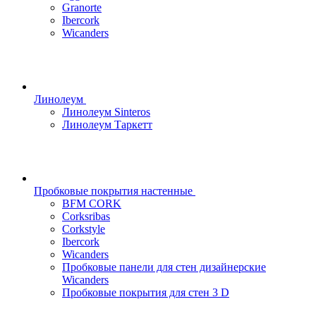
Granorte
Ibercork
Wicanders
Линолеум
Линолеум Sinteros
Линолеум Таркетт
Пробковые покрытия настенные
BFM CORK
Corksribas
Corkstyle
Ibercork
Wicanders
Пробковые панели для стен дизайнерские
Wicanders
Пробковые покрытия для стен 3 D