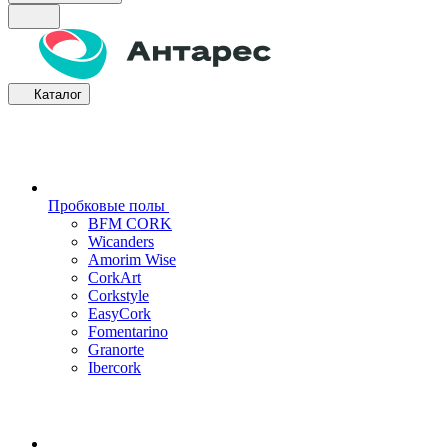
Каталог
Пробковые полы
BFM CORK
Wicanders
Amorim Wise
CorkArt
Corkstyle
EasyCork
Fomentarino
Granorte
Ibercork