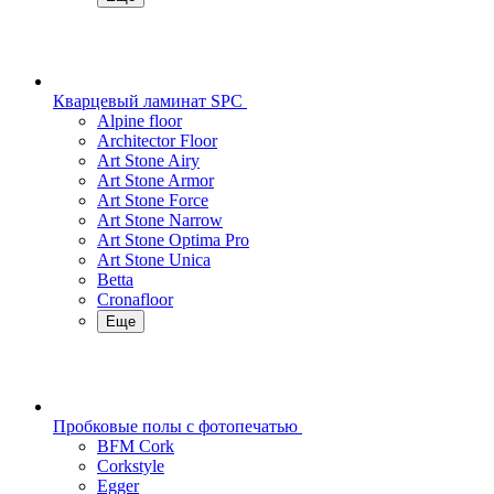
Кварцевый ламинат SPC
Alpine floor
Architector Floor
Art Stone Airy
Art Stone Armor
Art Stone Force
Art Stone Narrow
Art Stone Optima Pro
Art Stone Unica
Betta
Cronafloor
Еще
Пробковые полы с фотопечатью
BFM Cork
Corkstyle
Egger