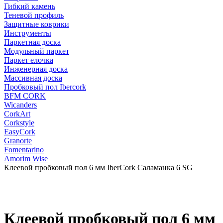
Гибкий камень
Теневой профиль
Защитные коврики
Инструменты
Паркетная доска
Модульный паркет
Паркет елочка
Инженерная доска
Массивная доска
Пробковый пол Ibercork
BFM CORK
Wicanders
CorkArt
Corkstyle
EasyCork
Granorte
Fomentarino
Amorim Wise
Клеевой пробковый пол 6 мм IberCork Саламанка 6 SG
Клеевой пробковый пол 6 мм