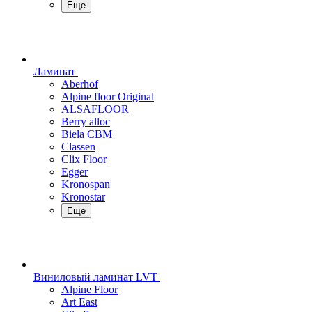
Еще
Ламинат
Aberhof
Alpine floor Original
ALSAFLOOR
Berry alloc
Biela CBM
Classen
Clix Floor
Egger
Kronospan
Kronostar
Еще
Виниловый ламинат LVT
Alpine Floor
Art East