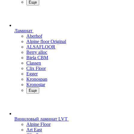
Еще
Ламинат
Aberhof
Alpine floor Original
ALSAFLOOR
Berry alloc
Biela CBM
Classen
Clix Floor
Egger
Kronospan
Kronostar
Еще
Виниловый ламинат LVT
Alpine Floor
Art East