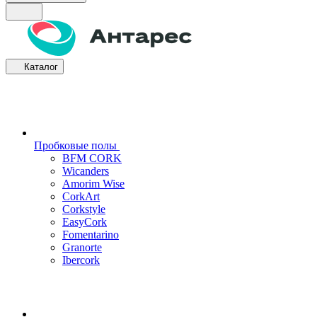
Каталог
Пробковые полы
BFM CORK
Wicanders
Amorim Wise
CorkArt
Corkstyle
EasyCork
Fomentarino
Granorte
Ibercork