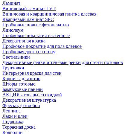
Ламинат
Виниловый ламинат LVT
Виниловая и кварцвиниловая плитка клеевая
Кварцевый ламинат SPC
Пробковые полы с фотопечатью
Линолеум
Пробковые покрытия настенные
Декоративная краска
Пробковое покрытие для пола клеевое
Пробковая доска на стену
Светильники
Декоративные рейки и теневые рейки для стен и потолков
Грунтовки
Интерьерная краска для стен
Карнизы для штор
Шторы готовые
Бамбуковые панели
АКЦИЯ - товары со скидкой
Декоративная штукатурка
Фрески, фотообои
Лепнина
Лаки и клеи
Подложка
Террасная доска
Ковролин