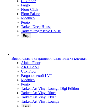
Clix floor
Fargo
Floor Click
Floor Faktor
Moduleo
Pergo
Tarkett Deep House
Tarkett Progressive House
Еще
Виниловая и кварцвиниловая плитка клеевая
Alpine Floor
ART EAST
Clix Floor
Fargo клеевой LVT
Moduleo
Pergo
Tarkett Art Vinyl Lounge Digi Edition
Tarkett Art Vinyl Blues
Tarkett Art Vinyl EPIC
Tarkett Art Vinyl Lounge
Еще