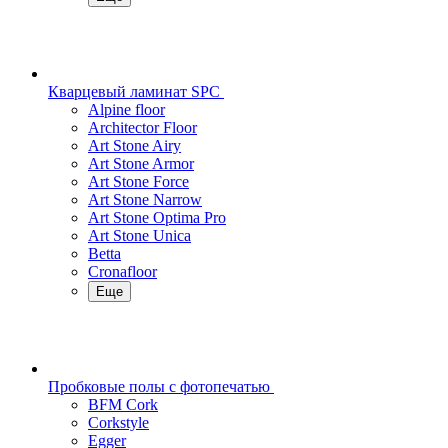
Кварцевый ламинат SPC
Alpine floor
Architector Floor
Art Stone Airy
Art Stone Armor
Art Stone Force
Art Stone Narrow
Art Stone Optima Pro
Art Stone Unica
Betta
Cronafloor
Еще
Пробковые полы с фотопечатью
BFM Cork
Corkstyle
Egger