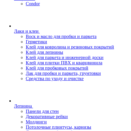
Condor
Лаки и клеи
Воск и масло для пробки и паркета
Герметики
Клей для ковролина и резиновых покрытий
Клей для лепнины
Клей для паркета и инженерной доски
Клей для плитки ПВХ и кварцвинила
Клей для пробковых покрытий
Лак для пробки и паркета, грунтовки
Средства по уходу и очистке
Лепнина
Панели для стен
Декоративные рейки
Молдинги
Потолочные плинтусы, карнизы