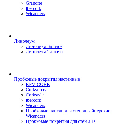
Granorte
Ibercork
Wicanders
Линолеум
Линолеум Sinteros
Линолеум Таркетт
Пробковые покрытия настенные
BFM CORK
Corksribas
Corkstyle
Ibercork
Wicanders
Пробковые панели для стен дизайнерские
Wicanders
Пробковые покрытия для стен 3 D