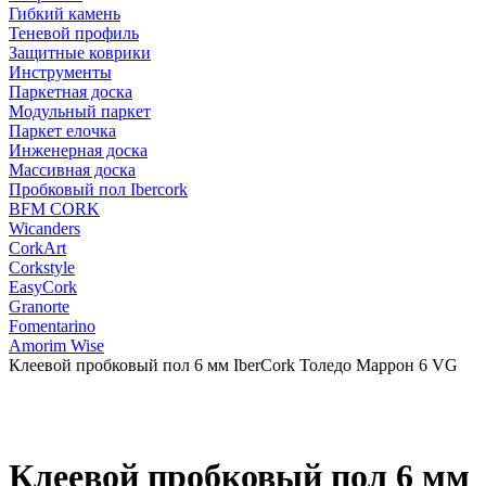
Гибкий камень
Теневой профиль
Защитные коврики
Инструменты
Паркетная доска
Модульный паркет
Паркет елочка
Инженерная доска
Массивная доска
Пробковый пол Ibercork
BFM CORK
Wicanders
CorkArt
Corkstyle
EasyCork
Granorte
Fomentarino
Amorim Wise
Клеевой пробковый пол 6 мм IberCork Толедо Маррон 6 VG
Клеевой пробковый пол 6 мм