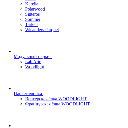
Karelia
Polarwood
Sinteros
Sommer
Tarkett
Wicanders Parquet
Модульный паркет
Lab Arte
Woodlight
Паркет елочка
Венгерская ёлка WOODLIGHT
Французская ёлка WOODLIGHT