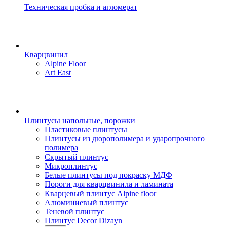
Техническая пробка и агломерат
Кварцвинил
Alpine Floor
Art East
Плинтусы напольные, порожки
Пластиковые плинтусы
Плинтусы из дюрополимера и ударопрочного
полимера
Скрытый плинтус
Микроплинтус
Белые плинтусы под покраску МДФ
Пороги для кварцвинила и ламината
Кварцевый плинтус Alpine floor
Алюминиевый плинтус
Теневой плинтус
Плинтус Decor Dizayn