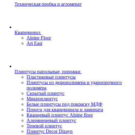
Техническая пробка и агломерат
Кварцвинил
Alpine Floor
Art East
Плинтусы напольные, порожки
Пластиковые плинтусы
Плинтусы из дюрополимера и ударопрочного
полимера
Скрытый плинтус
Микроплинтус
Белые плинтусы под покраску МДФ
Пороги для кварцвинила и ламината
Кварцевый плинтус Alpine floor
Алюминиевый плинтус
Теневой плинтус
Плинтус Decor Dizayn