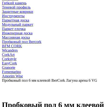
Гибкий камень
Теневой профиль
Защитные коврики
Инструменты
Паркетная доска
Модульный паркет
Паркет елочка
Инженерная доска
Массивная доска
Пробковый пол Ibercork
BFM CORK
Wicanders
CorkArt
Corkstyle
EasyCork
Granorte
Fomentarino
Amorim Wise
Пробковый пол 6 мм клеевой IberCork Лагуна арена 6 VG
Пробковый пол 6 мм клеевой