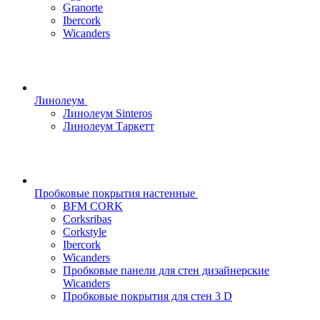
Granorte
Ibercork
Wicanders
Линолеум
Линолеум Sinteros
Линолеум Таркетт
Пробковые покрытия настенные
BFM CORK
Corksribas
Corkstyle
Ibercork
Wicanders
Пробковые панели для стен дизайнерские
Wicanders
Пробковые покрытия для стен 3 D