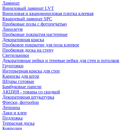
Ламинат
Виниловый ламинат LVT
Виниловая и кварцвиниловая плитка клеевая
Кварцевый ламинат SPC
Пробковые полы с фотопечатью
Линолеум
Пробковые покрытия настенные
Декоративная краска
Пробковое покрытие для пола клеевое
Пробковая доска на стену
Светильники
Декоративные рейки и теневые рейки для стен и потолков
Грунтовки
Интерьерная краска для стен
Карнизы для штор
Шторы готовые
Бамбуковые панели
АКЦИЯ - товары со скидкой
Декоративная штукатурка
Фрески, фотообои
Лепнина
Лаки и клеи
Подложка
Террасная доска
Ковролин