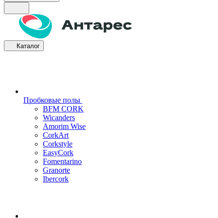
Каталог
Пробковые полы
BFM CORK
Wicanders
Amorim Wise
CorkArt
Corkstyle
EasyCork
Fomentarino
Granorte
Ibercork