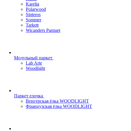
Karelia
Polarwood
Sinteros
Sommer
Tarkett
Wicanders Parquet
Модульный паркет
Lab Arte
Woodlight
Паркет елочка
Венгерская ёлка WOODLIGHT
Французская ёлка WOODLIGHT