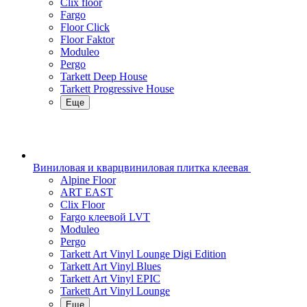
Clix floor
Fargo
Floor Click
Floor Faktor
Moduleo
Pergo
Tarkett Deep House
Tarkett Progressive House
Еще
Виниловая и кварцвиниловая плитка клеевая
Alpine Floor
ART EAST
Clix Floor
Fargo клеевой LVT
Moduleo
Pergo
Tarkett Art Vinyl Lounge Digi Edition
Tarkett Art Vinyl Blues
Tarkett Art Vinyl EPIC
Tarkett Art Vinyl Lounge
Еще