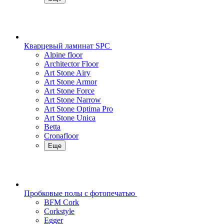
Кварцевый ламинат SPC
Alpine floor
Architector Floor
Art Stone Airy
Art Stone Armor
Art Stone Force
Art Stone Narrow
Art Stone Optima Pro
Art Stone Unica
Betta
Cronafloor
Еще
Пробковые полы с фотопечатью
BFM Cork
Corkstyle
Egger