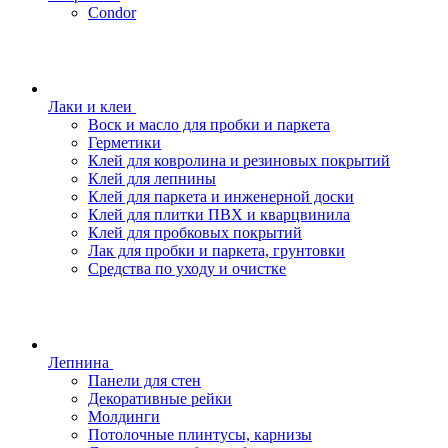
Condor
Лаки и клеи
Воск и масло для пробки и паркета
Герметики
Клей для ковролина и резиновых покрытий
Клей для лепнины
Клей для паркета и инженерной доски
Клей для плитки ПВХ и кварцвинила
Клей для пробковых покрытий
Лак для пробки и паркета, грунтовки
Средства по уходу и очистке
Лепнина
Панели для стен
Декоративные рейки
Молдинги
Потолочные плинтусы, карнизы