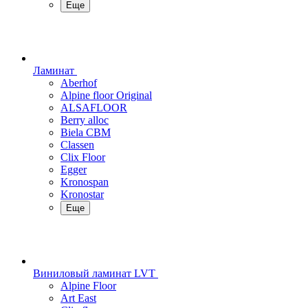
Еще
Ламинат
Aberhof
Alpine floor Original
ALSAFLOOR
Berry alloc
Biela CBM
Classen
Clix Floor
Egger
Kronospan
Kronostar
Еще
Виниловый ламинат LVT
Alpine Floor
Art East