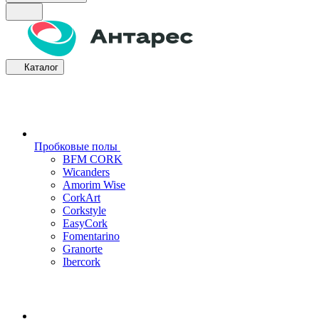
Каталог
Пробковые полы
BFM CORK
Wicanders
Amorim Wise
CorkArt
Corkstyle
EasyCork
Fomentarino
Granorte
Ibercork