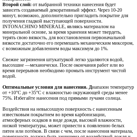
Второй слой:
от выбранной техники нанесения будет
зависеть создаваемый декоративный эффект. Через 10-20
минут, возможно, дополнительно пригладить покрытие для
получения гладкой выступающей поверхности.
INTONACHINO MINERALE, являясь материалом на
минеральной основе, за время хранения может твердеть,
терять свою вязкость, для восстановления первоначальной
вязкости достаточно его перемешать механическим миксером,
с возможным добавлением воды максимум до 1%.
Свежие загрязнения штукатуркой легко удаляются водой,
высохшие —механически. После окончания работ или во
время перерывов необходимо промыть инструмент чистой
водой.
Оптимальные условия для нанесения. Д
иапазон температур
от +10°С до +35°С с влажностью окружающей среды менее
75%. Избегайте нанесения под прямыми лучами солнца.
Воздействия на невысохшую поверхность с нанесенным
известковым покрытием во время карбонизации,
атмосферных осадков в виде дождя, высокой влажности,
низкой температуры, может привести к появлению белых
пятен или потёков. В связи с чем, после нанесения материала,
поверхность должна быть защищена от воздействий дождя и