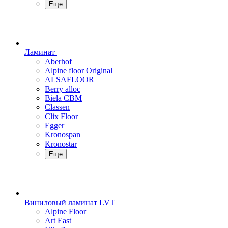
Еще
Ламинат
Aberhof
Alpine floor Original
ALSAFLOOR
Berry alloc
Biela CBM
Classen
Clix Floor
Egger
Kronospan
Kronostar
Еще
Виниловый ламинат LVT
Alpine Floor
Art East