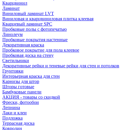
Кварцвинил
Ламинат
Виниловый ламинат LVT
Виниловая и кварцвиниловая плитка клеевая
Кварцевый ламинат SPC
Пробковые полы с фотопечатью
Линолеум
Пробковые покрытия настенные
Декоративная краска
Пробковое покрытие для пола клеевое
Пробковая доска на стену
Светильники
Декоративные рейки и теневые рейки для стен и потолков
Грунтовки
Интерьерная краска для стен
Карнизы для штор
Шторы готовые
Бамбуковые панели
АКЦИЯ - товары со скидкой
Фрески, фотообои
Лепнина
Лаки и клеи
Подложка
Террасная доска
Ковролин