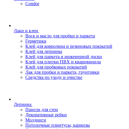
Condor
Лаки и клеи
Воск и масло для пробки и паркета
Герметики
Клей для ковролина и резиновых покрытий
Клей для лепнины
Клей для паркета и инженерной доски
Клей для плитки ПВХ и кварцвинила
Клей для пробковых покрытий
Лак для пробки и паркета, грунтовки
Средства по уходу и очистке
Лепнина
Панели для стен
Декоративные рейки
Молдинги
Потолочные плинтусы, карнизы