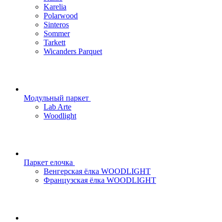
Karelia
Polarwood
Sinteros
Sommer
Tarkett
Wicanders Parquet
Модульный паркет
Lab Arte
Woodlight
Паркет елочка
Венгерская ёлка WOODLIGHT
Французская ёлка WOODLIGHT