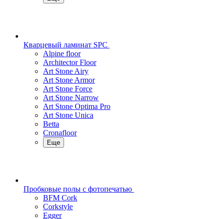
Кварцевый ламинат SPC
Alpine floor
Architector Floor
Art Stone Airy
Art Stone Armor
Art Stone Force
Art Stone Narrow
Art Stone Optima Pro
Art Stone Unica
Betta
Cronafloor
Еще
Пробковые полы с фотопечатью
BFM Cork
Corkstyle
Egger