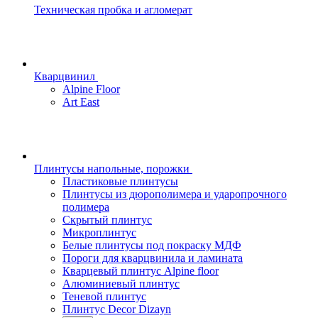
Техническая пробка и агломерат
Кварцвинил
Alpine Floor
Art East
Плинтусы напольные, порожки
Пластиковые плинтусы
Плинтусы из дюрополимера и ударопрочного
полимера
Скрытый плинтус
Микроплинтус
Белые плинтусы под покраску МДФ
Пороги для кварцвинила и ламината
Кварцевый плинтус Alpine floor
Алюминиевый плинтус
Теневой плинтус
Плинтус Decor Dizayn