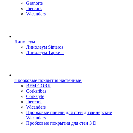
Granorte
Ibercork
Wicanders
Линолеум
Линолеум Sinteros
Линолеум Таркетт
Пробковые покрытия настенные
BFM CORK
Corksribas
Corkstyle
Ibercork
Wicanders
Пробковые панели для стен дизайнерские
Wicanders
Пробковые покрытия для стен 3 D