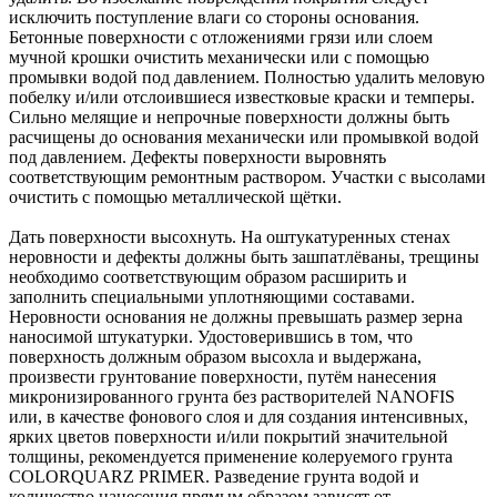
исключить поступление влаги со стороны основания.
Бетонные поверхности с отложениями грязи или слоем
мучной крошки очистить механически или с помощью
промывки водой под давлением. Полностью удалить меловую
побелку и/или отслоившиеся известковые краски и темперы.
Сильно мелящие и непрочные поверхности должны быть
расчищены до основания механически или промывкой водой
под давлением. Дефекты поверхности выровнять
соответствующим ремонтным раствором. Участки с высолами
очистить с помощью металлической щётки.
Дать поверхности высохнуть. На оштукатуренных стенах
неровности и дефекты должны быть зашпатлёваны, трещины
необходимо соответствующим образом расширить и
заполнить специальными уплотняющими составами.
Неровности основания не должны превышать размер зерна
наносимой штукатурки. Удостоверившись в том, что
поверхность должным образом высохла и выдержана,
произвести грунтование поверхности, путём нанесения
микронизированного грунта без растворителей NANOFIS
или, в качестве фонового слоя и для создания интенсивных,
ярких цветов поверхности и/или покрытий значительной
толщины, рекомендуется применение колеруемого грунта
COLORQUARZ PRIMER. Разведение грунта водой и
количество нанесения прямым образом зависят от