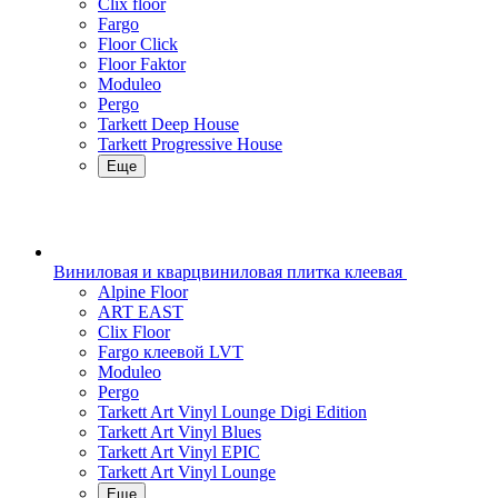
Clix floor
Fargo
Floor Click
Floor Faktor
Moduleo
Pergo
Tarkett Deep House
Tarkett Progressive House
Еще
Виниловая и кварцвиниловая плитка клеевая
Alpine Floor
ART EAST
Clix Floor
Fargo клеевой LVT
Moduleo
Pergo
Tarkett Art Vinyl Lounge Digi Edition
Tarkett Art Vinyl Blues
Tarkett Art Vinyl EPIC
Tarkett Art Vinyl Lounge
Еще