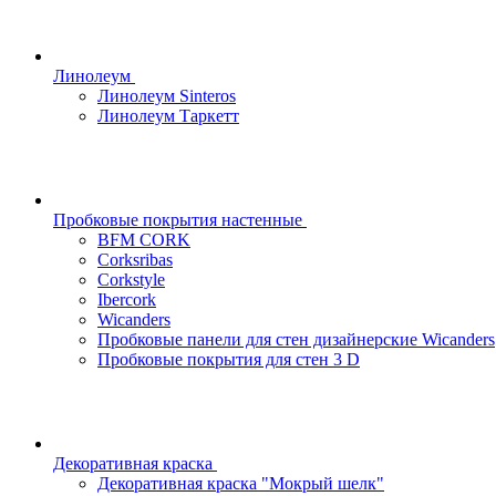
Линолеум
Линолеум Sinteros
Линолеум Таркетт
Пробковые покрытия настенные
BFM CORK
Corksribas
Corkstyle
Ibercork
Wicanders
Пробковые панели для стен дизайнерские Wicanders
Пробковые покрытия для стен 3 D
Декоративная краска
Декоративная краска "Мокрый шелк"