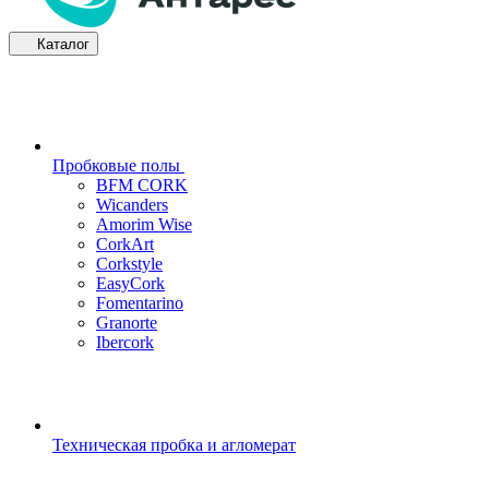
Каталог
Пробковые полы
BFM CORK
Wicanders
Amorim Wise
CorkArt
Corkstyle
EasyCork
Fomentarino
Granorte
Ibercork
Техническая пробка и агломерат