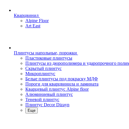
Кварцвинил
Alpine Floor
Art East
Плинтусы напольные, порожки
Пластиковые плинтусы
Плинтусы из дюрополимера и ударопрочного поли
Скрытый плинтус
Микроплинтус
Белые плинтусы под покраску МДФ
Пороги для кварцвинила и ламината
Кварцевый плинтус Alpine floor
Алюминиевый плинтус
Теневой плинтус
Плинтус Decor Dizayn
Еще