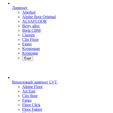
Ламинат
Aberhof
Alpine floor Original
ALSAFLOOR
Berry alloc
Biela CBM
Classen
Clix Floor
Egger
Kronospan
Kronostar
Еще
Виниловый ламинат LVT
Alpine Floor
Art East
Clix floor
Fargo
Floor Click
Floor Faktor