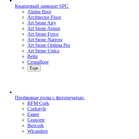
Кварцевый ламинат SPC
Alpine floor
Architector Floor
Art Stone Airy
Art Stone Armor
Art Stone Force
Art Stone Narrow
Art Stone Optima Pro
Art Stone Unica
Betta
Cronafloor
Еще
Пробковые полы с фотопечатью
BFM Cork
Corkstyle
Egger
Granorte
Ibercork
Wicanders