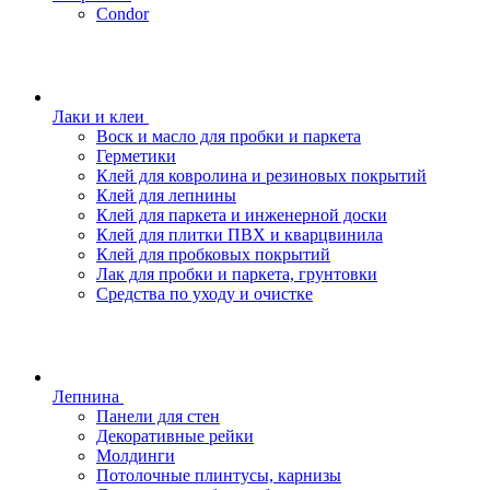
Condor
Лаки и клеи
Воск и масло для пробки и паркета
Герметики
Клей для ковролина и резиновых покрытий
Клей для лепнины
Клей для паркета и инженерной доски
Клей для плитки ПВХ и кварцвинила
Клей для пробковых покрытий
Лак для пробки и паркета, грунтовки
Средства по уходу и очистке
Лепнина
Панели для стен
Декоративные рейки
Молдинги
Потолочные плинтусы, карнизы