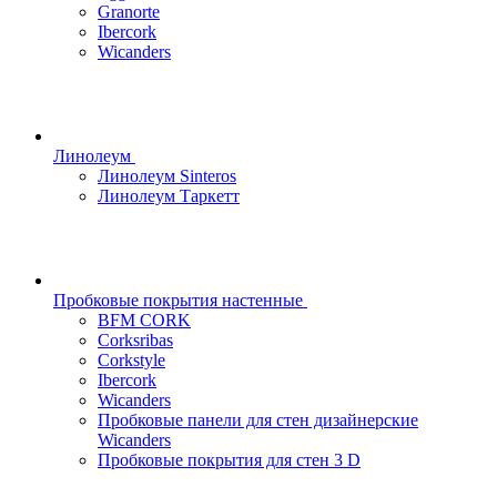
Granorte
Ibercork
Wicanders
Линолеум
Линолеум Sinteros
Линолеум Таркетт
Пробковые покрытия настенные
BFM CORK
Corksribas
Corkstyle
Ibercork
Wicanders
Пробковые панели для стен дизайнерские
Wicanders
Пробковые покрытия для стен 3 D