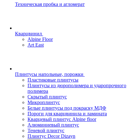
Техническая пробка и агломерат
Кварцвинил
Alpine Floor
Art East
Плинтусы напольные, порожки
Пластиковые плинтусы
Плинтусы из дюрополимера и ударопрочного
полимера
Скрытый плинтус
Микроплинтус
Белые плинтусы под покраску МДФ
Пороги для кварцвинила и ламината
Кварцевый плинтус Alpine floor
Алюминиевый плинтус
Теневой плинтус
Плинтус Decor Dizayn