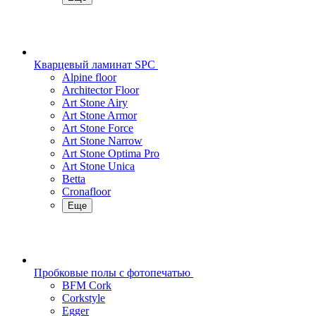
Кварцевый ламинат SPC
Alpine floor
Architector Floor
Art Stone Airy
Art Stone Armor
Art Stone Force
Art Stone Narrow
Art Stone Optima Pro
Art Stone Unica
Betta
Cronafloor
Еще
Пробковые полы с фотопечатью
BFM Cork
Corkstyle
Egger