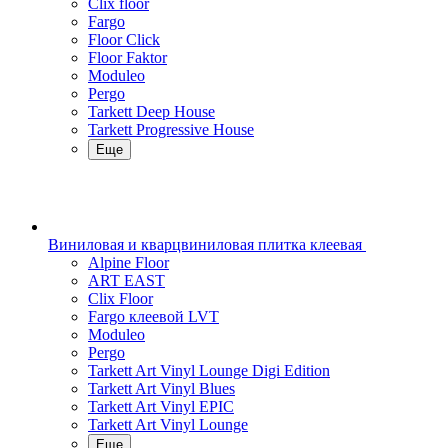
Clix floor
Fargo
Floor Click
Floor Faktor
Moduleo
Pergo
Tarkett Deep House
Tarkett Progressive House
Еще
Виниловая и кварцвиниловая плитка клеевая
Alpine Floor
ART EAST
Clix Floor
Fargo клеевой LVT
Moduleo
Pergo
Tarkett Art Vinyl Lounge Digi Edition
Tarkett Art Vinyl Blues
Tarkett Art Vinyl EPIC
Tarkett Art Vinyl Lounge
Еще