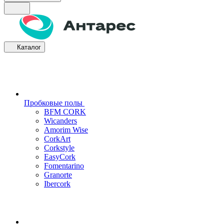
Каталог
Пробковые полы
BFM CORK
Wicanders
Amorim Wise
CorkArt
Corkstyle
EasyCork
Fomentarino
Granorte
Ibercork