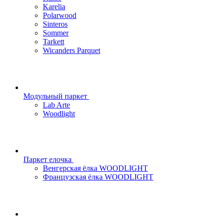
Karelia
Polarwood
Sinteros
Sommer
Tarkett
Wicanders Parquet
Модульный паркет
Lab Arte
Woodlight
Паркет елочка
Венгерская ёлка WOODLIGHT
Французская ёлка WOODLIGHT