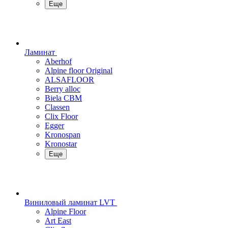
Еще
Ламинат
Aberhof
Alpine floor Original
ALSAFLOOR
Berry alloc
Biela CBM
Classen
Clix Floor
Egger
Kronospan
Kronostar
Еще
Виниловый ламинат LVT
Alpine Floor
Art East