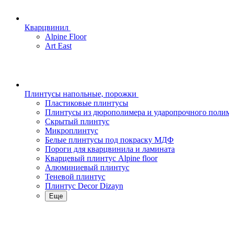
Кварцвинил
Alpine Floor
Art East
Плинтусы напольные, порожки
Пластиковые плинтусы
Плинтусы из дюрополимера и ударопрочного поли
Скрытый плинтус
Микроплинтус
Белые плинтусы под покраску МДФ
Пороги для кварцвинила и ламината
Кварцевый плинтус Alpine floor
Алюминиевый плинтус
Теневой плинтус
Плинтус Decor Dizayn
Еще