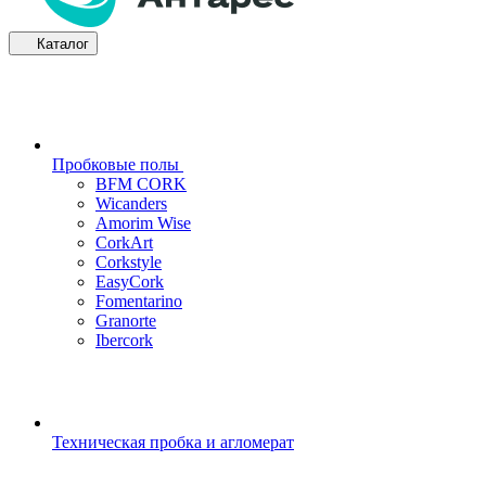
Каталог
Пробковые полы
BFM CORK
Wicanders
Amorim Wise
CorkArt
Corkstyle
EasyCork
Fomentarino
Granorte
Ibercork
Техническая пробка и агломерат