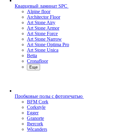
Кварцевый ламинат SPC
Alpine floor
Architector Floor
Art Stone Airy
Art Stone Armor
Art Stone Force
Art Stone Narrow
Art Stone Optima Pro
Art Stone Unica
Betta
Cronafloor
Еще
Пробковые полы с фотопечатью
BFM Cork
Corkstyle
Egger
Granorte
Ibercork
Wicanders