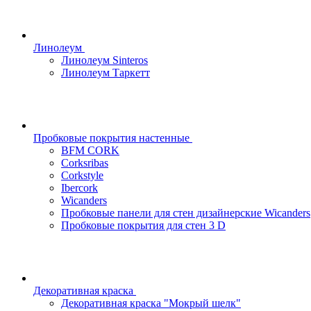
Линолеум
Линолеум Sinteros
Линолеум Таркетт
Пробковые покрытия настенные
BFM CORK
Corksribas
Corkstyle
Ibercork
Wicanders
Пробковые панели для стен дизайнерские Wicanders
Пробковые покрытия для стен 3 D
Декоративная краска
Декоративная краска "Мокрый шелк"