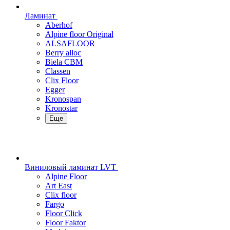
Ламинат
Aberhof
Alpine floor Original
ALSAFLOOR
Berry alloc
Biela CBM
Classen
Clix Floor
Egger
Kronospan
Kronostar
Еще
Виниловый ламинат LVT
Alpine Floor
Art East
Clix floor
Fargo
Floor Click
Floor Faktor