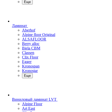
Еще
Ламинат
Aberhof
Alpine floor Original
ALSAFLOOR
Berry alloc
Biela CBM
Classen
Clix Floor
Egger
Kronospan
Kronostar
Еще
Виниловый ламинат LVT
Alpine Floor
Art East