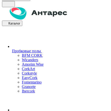
Каталог
Пробковые полы
BFM CORK
Wicanders
Amorim Wise
CorkArt
Corkstyle
EasyCork
Fomentarino
Granorte
Ibercork