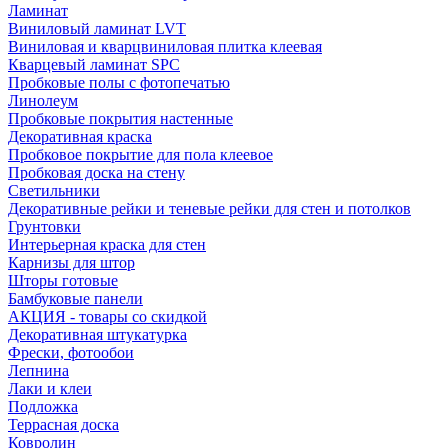
Ламинат
Виниловый ламинат LVT
Виниловая и кварцвиниловая плитка клеевая
Кварцевый ламинат SPC
Пробковые полы с фотопечатью
Линолеум
Пробковые покрытия настенные
Декоративная краска
Пробковое покрытие для пола клеевое
Пробковая доска на стену
Светильники
Декоративные рейки и теневые рейки для стен и потолков
Грунтовки
Интерьерная краска для стен
Карнизы для штор
Шторы готовые
Бамбуковые панели
АКЦИЯ - товары со скидкой
Декоративная штукатурка
Фрески, фотообои
Лепнина
Лаки и клеи
Подложка
Террасная доска
Ковролин