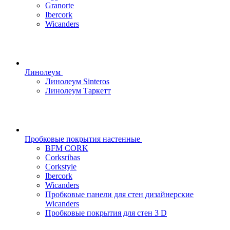
Granorte
Ibercork
Wicanders
Линолеум
Линолеум Sinteros
Линолеум Таркетт
Пробковые покрытия настенные
BFM CORK
Corksribas
Corkstyle
Ibercork
Wicanders
Пробковые панели для стен дизайнерские
Wicanders
Пробковые покрытия для стен 3 D