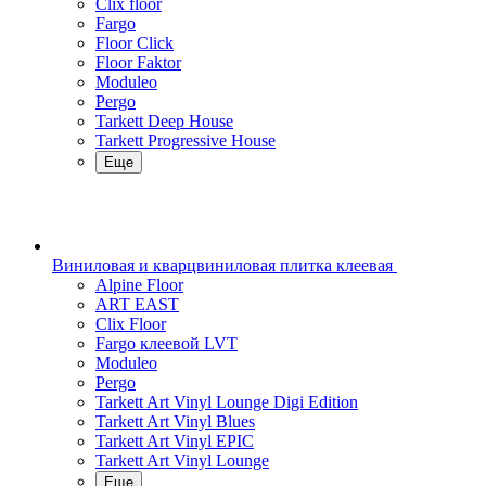
Clix floor
Fargo
Floor Click
Floor Faktor
Moduleo
Pergo
Tarkett Deep House
Tarkett Progressive House
Еще
Виниловая и кварцвиниловая плитка клеевая
Alpine Floor
ART EAST
Clix Floor
Fargo клеевой LVT
Moduleo
Pergo
Tarkett Art Vinyl Lounge Digi Edition
Tarkett Art Vinyl Blues
Tarkett Art Vinyl EPIC
Tarkett Art Vinyl Lounge
Еще