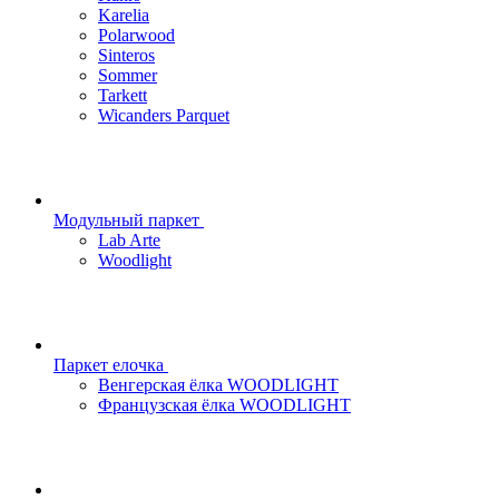
Karelia
Polarwood
Sinteros
Sommer
Tarkett
Wicanders Parquet
Модульный паркет
Lab Arte
Woodlight
Паркет елочка
Венгерская ёлка WOODLIGHT
Французская ёлка WOODLIGHT