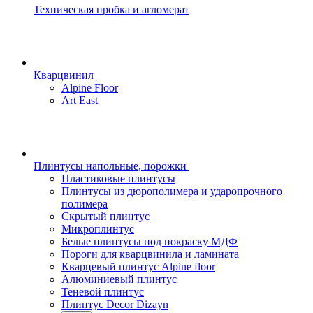
Техническая пробка и агломерат
Кварцвинил
Alpine Floor
Art East
Плинтусы напольные, порожки
Пластиковые плинтусы
Плинтусы из дюрополимера и ударопрочного
полимера
Скрытый плинтус
Микроплинтус
Белые плинтусы под покраску МДФ
Пороги для кварцвинила и ламината
Кварцевый плинтус Alpine floor
Алюминиевый плинтус
Теневой плинтус
Плинтус Decor Dizayn