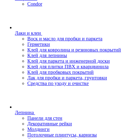
Condor
Лаки и клеи
Воск и масло для пробки и паркета
Герметики
Клей для ковролина и резиновых покрытий
Клей для лепнины
Клей для паркета и инженерной доски
Клей для плитки ПВХ и кварцвинила
Клей для пробковых покрытий
Лак для пробки и паркета, грунтовки
Средства по уходу и очистке
Лепнина
Панели для стен
Декоративные рейки
Молдинги
Потолочные плинтусы, карнизы