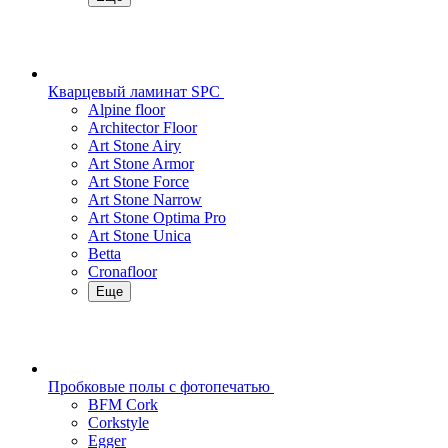
Кварцевый ламинат SPC
Alpine floor
Architector Floor
Art Stone Airy
Art Stone Armor
Art Stone Force
Art Stone Narrow
Art Stone Optima Pro
Art Stone Unica
Betta
Cronafloor
Еще
Пробковые полы с фотопечатью
BFM Cork
Corkstyle
Egger