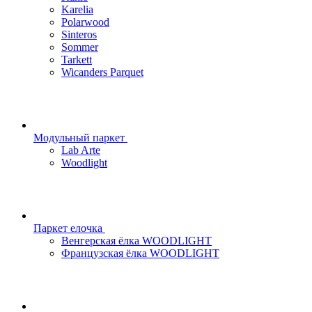
Karelia
Polarwood
Sinteros
Sommer
Tarkett
Wicanders Parquet
Модульный паркет
Lab Arte
Woodlight
Паркет елочка
Венгерская ёлка WOODLIGHT
Французская ёлка WOODLIGHT