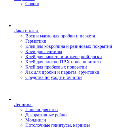
Condor
Лаки и клеи
Воск и масло для пробки и паркета
Герметики
Клей для ковролина и резиновых покрытий
Клей для лепнины
Клей для паркета и инженерной доски
Клей для плитки ПВХ и кварцвинила
Клей для пробковых покрытий
Лак для пробки и паркета, грунтовки
Средства по уходу и очистке
Лепнина
Панели для стен
Декоративные рейки
Молдинги
Потолочные плинтусы, карнизы