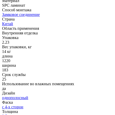
Материал
SPC ламинат
Способ монтажа
Замковое соединение
Страна
Китай
Область применения
Внутренняя отделка
Упаковка
2.23
Вес упаковки, кг
14 кг
длина
1220
ширина
183
Срок службы
25
Использование во влажных помещениях
да
Дизайн
однополосный
Фаска
с 4-х сторон
Толщина