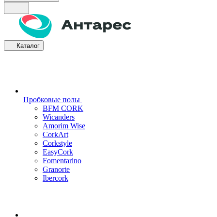
Каталог
Пробковые полы
BFM CORK
Wicanders
Amorim Wise
CorkArt
Corkstyle
EasyCork
Fomentarino
Granorte
Ibercork