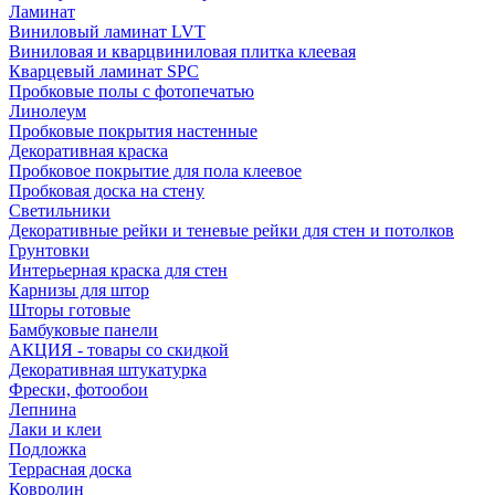
Ламинат
Виниловый ламинат LVT
Виниловая и кварцвиниловая плитка клеевая
Кварцевый ламинат SPC
Пробковые полы с фотопечатью
Линолеум
Пробковые покрытия настенные
Декоративная краска
Пробковое покрытие для пола клеевое
Пробковая доска на стену
Светильники
Декоративные рейки и теневые рейки для стен и потолков
Грунтовки
Интерьерная краска для стен
Карнизы для штор
Шторы готовые
Бамбуковые панели
АКЦИЯ - товары со скидкой
Декоративная штукатурка
Фрески, фотообои
Лепнина
Лаки и клеи
Подложка
Террасная доска
Ковролин