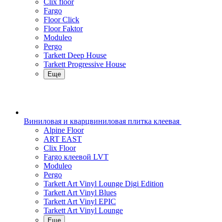
Clix floor
Fargo
Floor Click
Floor Faktor
Moduleo
Pergo
Tarkett Deep House
Tarkett Progressive House
Еще
Виниловая и кварцвиниловая плитка клеевая
Alpine Floor
ART EAST
Clix Floor
Fargo клеевой LVT
Moduleo
Pergo
Tarkett Art Vinyl Lounge Digi Edition
Tarkett Art Vinyl Blues
Tarkett Art Vinyl EPIC
Tarkett Art Vinyl Lounge
Еще