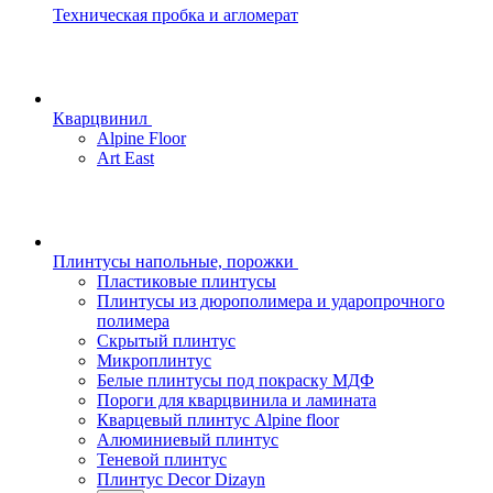
Техническая пробка и агломерат
Кварцвинил
Alpine Floor
Art East
Плинтусы напольные, порожки
Пластиковые плинтусы
Плинтусы из дюрополимера и ударопрочного
полимера
Скрытый плинтус
Микроплинтус
Белые плинтусы под покраску МДФ
Пороги для кварцвинила и ламината
Кварцевый плинтус Alpine floor
Алюминиевый плинтус
Теневой плинтус
Плинтус Decor Dizayn