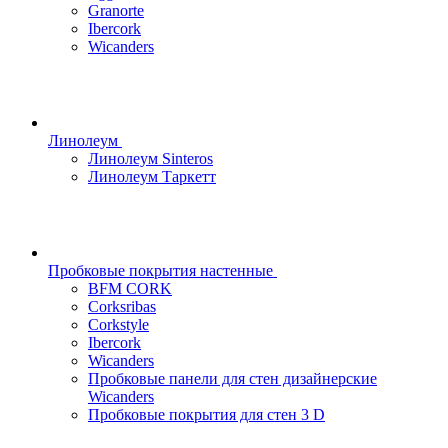
Granorte
Ibercork
Wicanders
Линолеум
Линолеум Sinteros
Линолеум Таркетт
Пробковые покрытия настенные
BFM CORK
Corksribas
Corkstyle
Ibercork
Wicanders
Пробковые панели для стен дизайнерские
Wicanders
Пробковые покрытия для стен 3 D