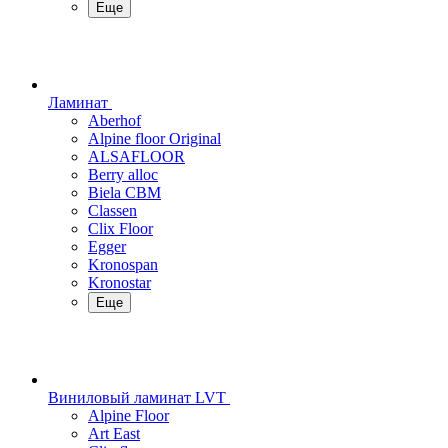
Еще
Ламинат
Aberhof
Alpine floor Original
ALSAFLOOR
Berry alloc
Biela CBM
Classen
Clix Floor
Egger
Kronospan
Kronostar
Еще
Виниловый ламинат LVT
Alpine Floor
Art East