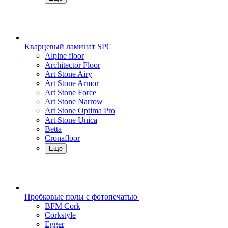
Кварцевый ламинат SPC
Alpine floor
Architector Floor
Art Stone Airy
Art Stone Armor
Art Stone Force
Art Stone Narrow
Art Stone Optima Pro
Art Stone Unica
Betta
Cronafloor
Еще
Пробковые полы с фотопечатью
BFM Cork
Corkstyle
Egger