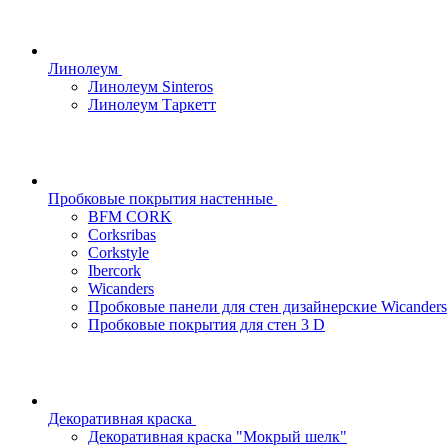
Линолеум
Линолеум Sinteros
Линолеум Таркетт
Пробковые покрытия настенные
BFM CORK
Corksribas
Corkstyle
Ibercork
Wicanders
Пробковые панели для стен дизайнерские Wicanders
Пробковые покрытия для стен 3 D
Декоративная краска
Декоративная краска "Мокрый шелк"