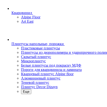
Кварцвинил
Alpine Floor
Art East
Плинтусы напольные, порожки
Пластиковые плинтусы
Плинтусы из дюрополимера и ударопрочного поли
Скрытый плинтус
Микроплинтус
Белые плинтусы под покраску МДФ
Пороги для кварцвинила и ламината
Кварцевый плинтус Alpine floor
Алюминиевый плинтус
Теневой плинтус
Плинтус Decor Dizayn
Еще