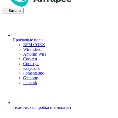
Каталог
Пробковые полы
BFM CORK
Wicanders
Amorim Wise
CorkArt
Corkstyle
EasyCork
Fomentarino
Granorte
Ibercork
Техническая пробка и агломерат