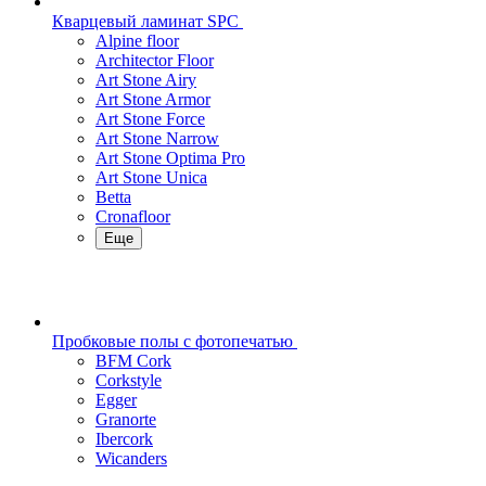
Кварцевый ламинат SPC
Alpine floor
Architector Floor
Art Stone Airy
Art Stone Armor
Art Stone Force
Art Stone Narrow
Art Stone Optima Pro
Art Stone Unica
Betta
Cronafloor
Еще
Пробковые полы с фотопечатью
BFM Cork
Corkstyle
Egger
Granorte
Ibercork
Wicanders