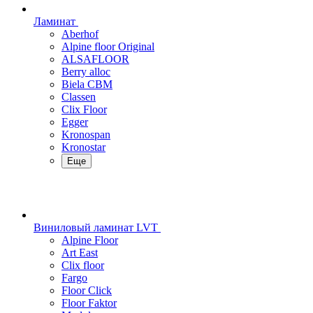
Ламинат
Aberhof
Alpine floor Original
ALSAFLOOR
Berry alloc
Biela CBM
Classen
Clix Floor
Egger
Kronospan
Kronostar
Еще
Виниловый ламинат LVT
Alpine Floor
Art East
Clix floor
Fargo
Floor Click
Floor Faktor