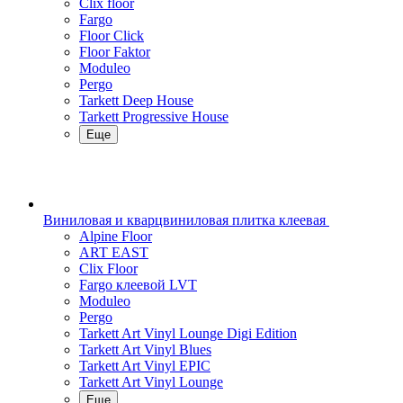
Clix floor
Fargo
Floor Click
Floor Faktor
Moduleo
Pergo
Tarkett Deep House
Tarkett Progressive House
Еще
Виниловая и кварцвиниловая плитка клеевая
Alpine Floor
ART EAST
Clix Floor
Fargo клеевой LVT
Moduleo
Pergo
Tarkett Art Vinyl Lounge Digi Edition
Tarkett Art Vinyl Blues
Tarkett Art Vinyl EPIC
Tarkett Art Vinyl Lounge
Еще