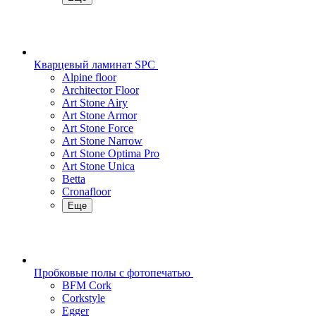
Кварцевый ламинат SPC
Alpine floor
Architector Floor
Art Stone Airy
Art Stone Armor
Art Stone Force
Art Stone Narrow
Art Stone Optima Pro
Art Stone Unica
Betta
Cronafloor
Еще
Пробковые полы с фотопечатью
BFM Cork
Corkstyle
Egger