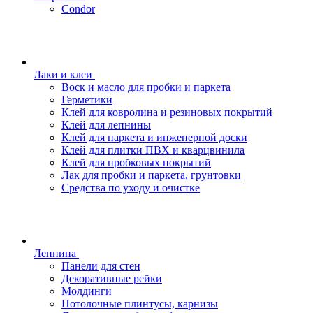
Condor
Лаки и клеи
Воск и масло для пробки и паркета
Герметики
Клей для ковролина и резиновых покрытий
Клей для лепнины
Клей для паркета и инженерной доски
Клей для плитки ПВХ и кварцвинила
Клей для пробковых покрытий
Лак для пробки и паркета, грунтовки
Средства по уходу и очистке
Лепнина
Панели для стен
Декоративные рейки
Молдинги
Потолочные плинтусы, карнизы