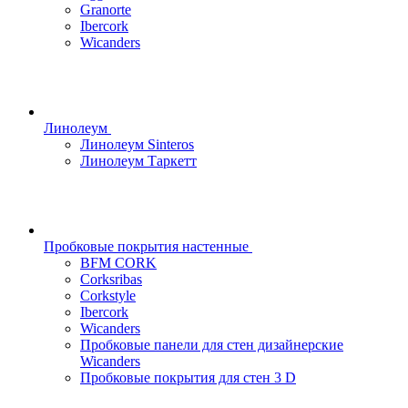
Granorte
Ibercork
Wicanders
Линолеум
Линолеум Sinteros
Линолеум Таркетт
Пробковые покрытия настенные
BFM CORK
Corksribas
Corkstyle
Ibercork
Wicanders
Пробковые панели для стен дизайнерские
Wicanders
Пробковые покрытия для стен 3 D