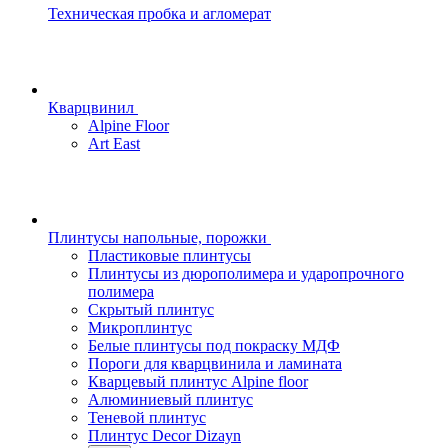
Техническая пробка и агломерат
Кварцвинил
Alpine Floor
Art East
Плинтусы напольные, порожки
Пластиковые плинтусы
Плинтусы из дюрополимера и ударопрочного
полимера
Скрытый плинтус
Микроплинтус
Белые плинтусы под покраску МДФ
Пороги для кварцвинила и ламината
Кварцевый плинтус Alpine floor
Алюминиевый плинтус
Теневой плинтус
Плинтус Decor Dizayn