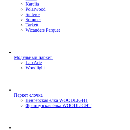
Karelia
Polarwood
Sinteros
Sommer
Tarkett
Wicanders Parquet
Модульный паркет
Lab Arte
Woodlight
Паркет елочка
Венгерская ёлка WOODLIGHT
Французская ёлка WOODLIGHT