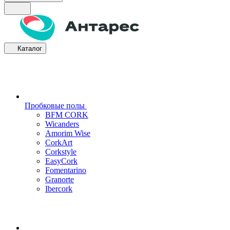
Каталог
Пробковые полы
BFM CORK
Wicanders
Amorim Wise
CorkArt
Corkstyle
EasyCork
Fomentarino
Granorte
Ibercork