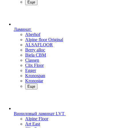
Еще
Ламинат
Aberhof
Alpine floor Original
ALSAFLOOR
Berry alloc
Biela CBM
Classen
Clix Floor
Egger
Kronospan
Kronostar
Еще
Виниловый ламинат LVT
Alpine Floor
Art East