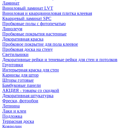
Ламинат
Виниловый ламинат LVT
Виниловая и кварцвиниловая плитка клеевая
Кварцевый ламинат SPC
Пробковые полы с фотопечатью
Линолеум
Пробковые покрытия настенные
Декоративная краска
Пробковое покрытие для пола клеевое
Пробковая доска на стену
Светильники
Декоративные рейки и теневые рейки для стен и потолков
Грунтовки
Интерьерная краска для стен
Карнизы для штор
Шторы готовые
Бамбуковые панели
АКЦИЯ - товары со скидкой
Декоративная штукатурка
Фрески, фотообои
Лепнина
Лаки и клеи
Подложка
Террасная доска
Ковролин