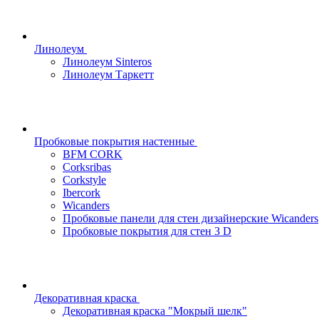
Линолеум
Линолеум Sinteros
Линолеум Таркетт
Пробковые покрытия настенные
BFM CORK
Corksribas
Corkstyle
Ibercork
Wicanders
Пробковые панели для стен дизайнерские Wicanders
Пробковые покрытия для стен 3 D
Декоративная краска
Декоративная краска "Мокрый шелк"