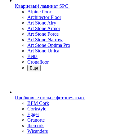
Кварцевый ламинат SPC
Alpine floor
Architector Floor
Art Stone Airy
Art Stone Armor
Art Stone Force
Art Stone Narrow
Art Stone Optima Pro
Art Stone Unica
Betta
Cronafloor
Еще
Пробковые полы с фотопечатью
BFM Cork
Corkstyle
Egger
Granorte
Ibercork
Wicanders