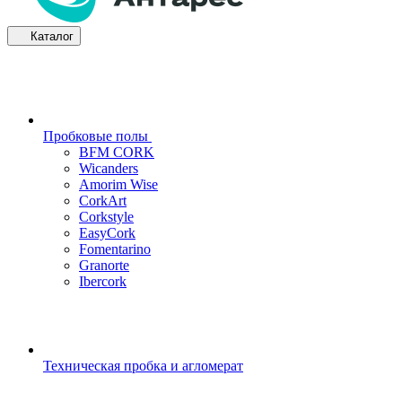
Каталог
Пробковые полы
BFM CORK
Wicanders
Amorim Wise
CorkArt
Corkstyle
EasyCork
Fomentarino
Granorte
Ibercork
Техническая пробка и агломерат