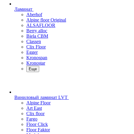
Ламинат
Aberhof
Alpine floor Original
ALSAFLOOR
Berry alloc
Biela CBM
Classen
Clix Floor
Egger
Kronospan
Kronostar
Еще
Виниловый ламинат LVT
Alpine Floor
Art East
Clix floor
Fargo
Floor Click
Floor Faktor