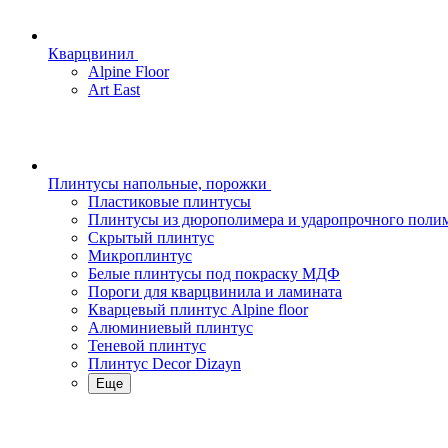
Кварцвинил
Alpine Floor
Art East
Плинтусы напольные, порожки
Пластиковые плинтусы
Плинтусы из дюрополимера и ударопрочного поли
Скрытый плинтус
Микроплинтус
Белые плинтусы под покраску МДФ
Пороги для кварцвинила и ламината
Кварцевый плинтус Alpine floor
Алюминиевый плинтус
Теневой плинтус
Плинтус Decor Dizayn
Еще