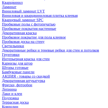
Кварцвинил
Ламинат
Виниловый ламинат LVT
Виниловая и кварцвиниловая плитка клеевая
Кварцевый ламинат SPC
Пробковые полы с фотопечатью
Пробковые покрытия настенные
Декоративная краска
Пробковое покрытие для пола клеевое
Пробковая доска на стену
Светильники
Декоративные рейки и теневые рейки для стен и потолков
Грунтовки
Интерьерная краска для стен
Карнизы для штор
Шторы готовые
Бамбуковые панели
АКЦИЯ - товары со скидкой
Декоративная штукатурка
Фрески, фотообои
Лепнина
Лаки и клеи
Подложка
Террасная доска
Ковролин