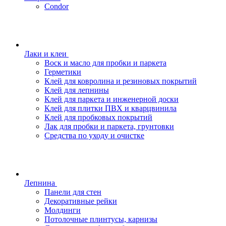
Condor
Лаки и клеи
Воск и масло для пробки и паркета
Герметики
Клей для ковролина и резиновых покрытий
Клей для лепнины
Клей для паркета и инженерной доски
Клей для плитки ПВХ и кварцвинила
Клей для пробковых покрытий
Лак для пробки и паркета, грунтовки
Средства по уходу и очистке
Лепнина
Панели для стен
Декоративные рейки
Молдинги
Потолочные плинтусы, карнизы