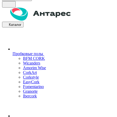
Каталог
Пробковые полы
BFM CORK
Wicanders
Amorim Wise
CorkArt
Corkstyle
EasyCork
Fomentarino
Granorte
Ibercork