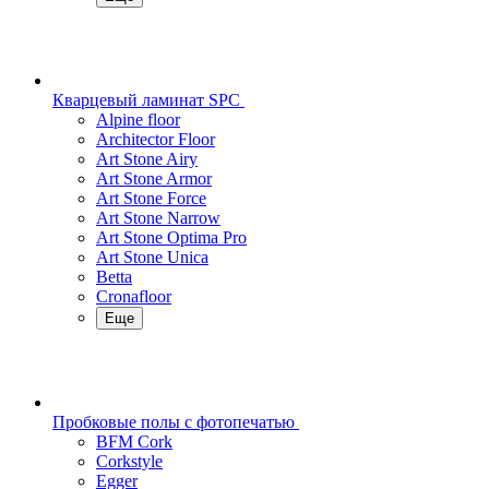
Кварцевый ламинат SPC
Alpine floor
Architector Floor
Art Stone Airy
Art Stone Armor
Art Stone Force
Art Stone Narrow
Art Stone Optima Pro
Art Stone Unica
Betta
Cronafloor
Еще
Пробковые полы с фотопечатью
BFM Cork
Corkstyle
Egger