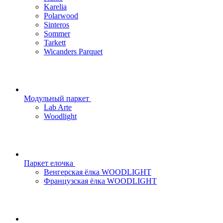
Karelia
Polarwood
Sinteros
Sommer
Tarkett
Wicanders Parquet
Модульный паркет
Lab Arte
Woodlight
Паркет елочка
Венгерская ёлка WOODLIGHT
Французская ёлка WOODLIGHT