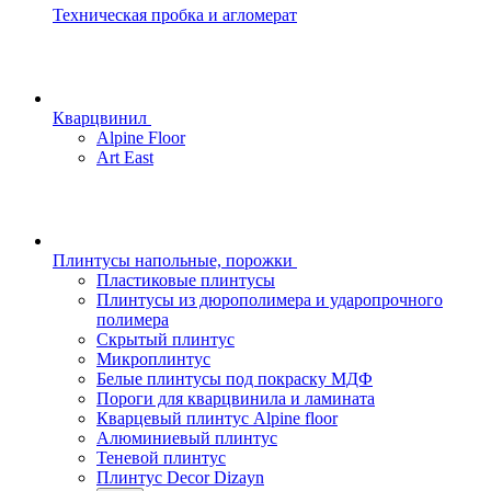
Техническая пробка и агломерат
Кварцвинил
Alpine Floor
Art East
Плинтусы напольные, порожки
Пластиковые плинтусы
Плинтусы из дюрополимера и ударопрочного
полимера
Скрытый плинтус
Микроплинтус
Белые плинтусы под покраску МДФ
Пороги для кварцвинила и ламината
Кварцевый плинтус Alpine floor
Алюминиевый плинтус
Теневой плинтус
Плинтус Decor Dizayn