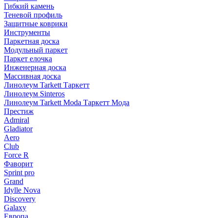
Гибкий камень
Теневой профиль
Защитные коврики
Инструменты
Паркетная доска
Модульный паркет
Паркет елочка
Инженерная доска
Массивная доска
Линолеум Tarkett Таркетт
Линолеум Sinteros
Линолеум Tarkett Moda Таркетт Мода
Престиж
Admiral
Gladiator
Aero
Club
Force R
Фаворит
Sprint pro
Grand
Idylle Nova
Discovery
Galaxy
Европа