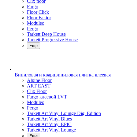
Clix floor
Fargo
Floor Click
Floor Faktor
Moduleo
Pergo
Tarkett Deep House
Tarkett Progressive House
Еще
Виниловая и кварцвиниловая плитка клеевая
Alpine Floor
ART EAST
Clix Floor
Fargo клеевой LVT
Moduleo
Pergo
Tarkett Art Vinyl Lounge Digi Edition
Tarkett Art Vinyl Blues
Tarkett Art Vinyl EPIC
Tarkett Art Vinyl Lounge
Еще