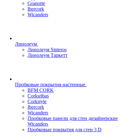
Granorte
Ibercork
Wicanders
Линолеум
Линолеум Sinteros
Линолеум Таркетт
Пробковые покрытия настенные
BFM CORK
Corksribas
Corkstyle
Ibercork
Wicanders
Пробковые панели для стен дизайнерские
Wicanders
Пробковые покрытия для стен 3 D