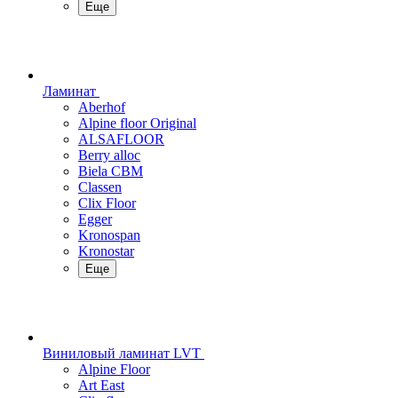
Еще
Ламинат
Aberhof
Alpine floor Original
ALSAFLOOR
Berry alloc
Biela CBM
Classen
Clix Floor
Egger
Kronospan
Kronostar
Еще
Виниловый ламинат LVT
Alpine Floor
Art East