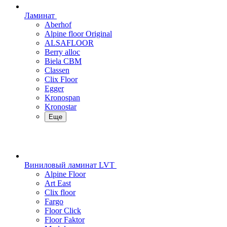
Ламинат
Aberhof
Alpine floor Original
ALSAFLOOR
Berry alloc
Biela CBM
Classen
Clix Floor
Egger
Kronospan
Kronostar
Еще
Виниловый ламинат LVT
Alpine Floor
Art East
Clix floor
Fargo
Floor Click
Floor Faktor