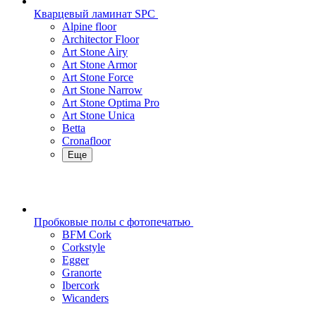
Кварцевый ламинат SPC
Alpine floor
Architector Floor
Art Stone Airy
Art Stone Armor
Art Stone Force
Art Stone Narrow
Art Stone Optima Pro
Art Stone Unica
Betta
Cronafloor
Еще
Пробковые полы с фотопечатью
BFM Cork
Corkstyle
Egger
Granorte
Ibercork
Wicanders