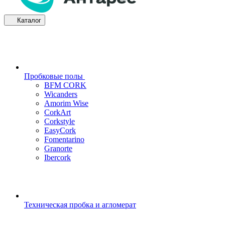
Каталог
Пробковые полы
BFM CORK
Wicanders
Amorim Wise
CorkArt
Corkstyle
EasyCork
Fomentarino
Granorte
Ibercork
Техническая пробка и агломерат