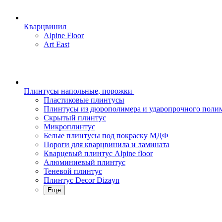
Кварцвинил
Alpine Floor
Art East
Плинтусы напольные, порожки
Пластиковые плинтусы
Плинтусы из дюрополимера и ударопрочного поли
Скрытый плинтус
Микроплинтус
Белые плинтусы под покраску МДФ
Пороги для кварцвинила и ламината
Кварцевый плинтус Alpine floor
Алюминиевый плинтус
Теневой плинтус
Плинтус Decor Dizayn
Еще