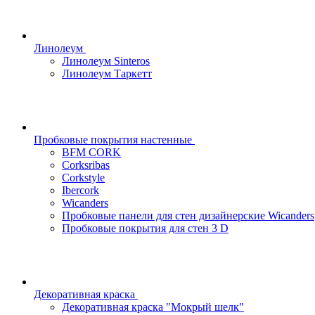
Линолеум
Линолеум Sinteros
Линолеум Таркетт
Пробковые покрытия настенные
BFM CORK
Corksribas
Corkstyle
Ibercork
Wicanders
Пробковые панели для стен дизайнерские Wicanders
Пробковые покрытия для стен 3 D
Декоративная краска
Декоративная краска "Мокрый шелк"