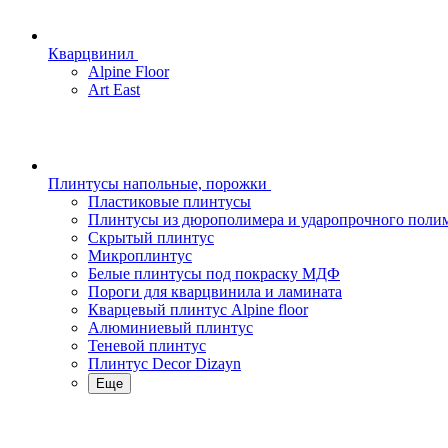
Кварцвинил
Alpine Floor
Art East
Плинтусы напольные, порожки
Пластиковые плинтусы
Плинтусы из дюрополимера и ударопрочного поли
Скрытый плинтус
Микроплинтус
Белые плинтусы под покраску МДФ
Пороги для кварцвинила и ламината
Кварцевый плинтус Alpine floor
Алюминиевый плинтус
Теневой плинтус
Плинтус Decor Dizayn
Еще