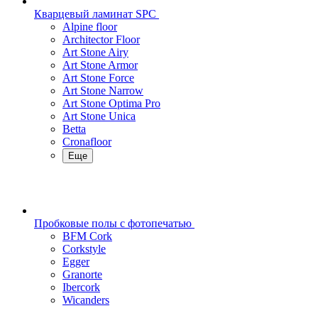
Кварцевый ламинат SPC
Alpine floor
Architector Floor
Art Stone Airy
Art Stone Armor
Art Stone Force
Art Stone Narrow
Art Stone Optima Pro
Art Stone Unica
Betta
Cronafloor
Еще
Пробковые полы с фотопечатью
BFM Cork
Corkstyle
Egger
Granorte
Ibercork
Wicanders