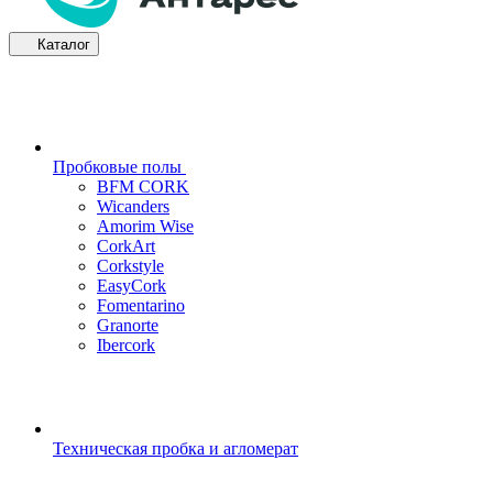
Каталог
Пробковые полы
BFM CORK
Wicanders
Amorim Wise
CorkArt
Corkstyle
EasyCork
Fomentarino
Granorte
Ibercork
Техническая пробка и агломерат