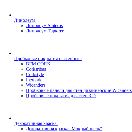
Линолеум
Линолеум Sinteros
Линолеум Таркетт
Пробковые покрытия настенные
BFM CORK
Corksribas
Corkstyle
Ibercork
Wicanders
Пробковые панели для стен дизайнерские Wicanders
Пробковые покрытия для стен 3 D
Декоративная краска
Декоративная краска "Мокрый шелк"