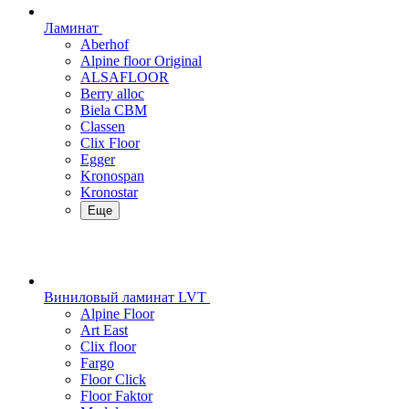
Ламинат
Aberhof
Alpine floor Original
ALSAFLOOR
Berry alloc
Biela CBM
Classen
Clix Floor
Egger
Kronospan
Kronostar
Еще
Виниловый ламинат LVT
Alpine Floor
Art East
Clix floor
Fargo
Floor Click
Floor Faktor