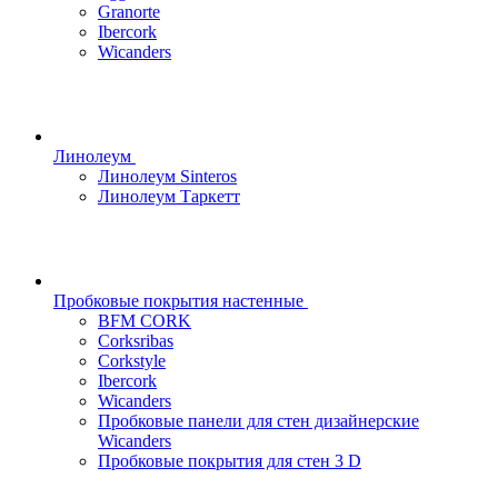
Granorte
Ibercork
Wicanders
Линолеум
Линолеум Sinteros
Линолеум Таркетт
Пробковые покрытия настенные
BFM CORK
Corksribas
Corkstyle
Ibercork
Wicanders
Пробковые панели для стен дизайнерские
Wicanders
Пробковые покрытия для стен 3 D