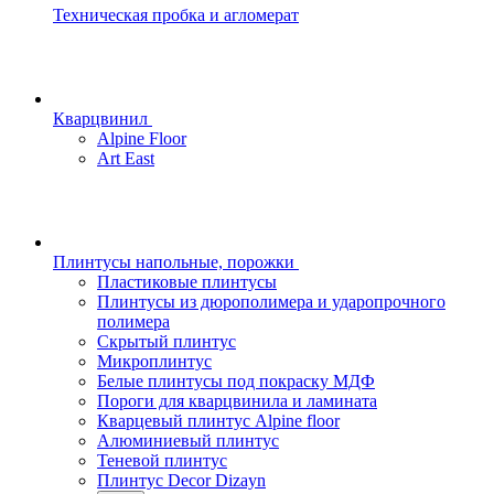
Техническая пробка и агломерат
Кварцвинил
Alpine Floor
Art East
Плинтусы напольные, порожки
Пластиковые плинтусы
Плинтусы из дюрополимера и ударопрочного
полимера
Скрытый плинтус
Микроплинтус
Белые плинтусы под покраску МДФ
Пороги для кварцвинила и ламината
Кварцевый плинтус Alpine floor
Алюминиевый плинтус
Теневой плинтус
Плинтус Decor Dizayn