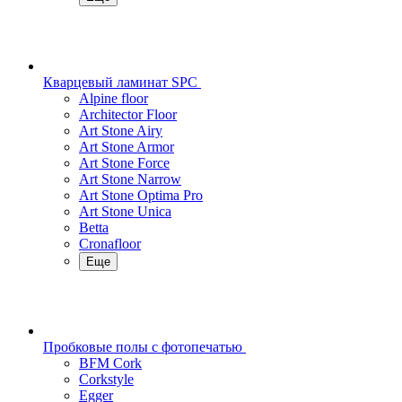
Кварцевый ламинат SPC
Alpine floor
Architector Floor
Art Stone Airy
Art Stone Armor
Art Stone Force
Art Stone Narrow
Art Stone Optima Pro
Art Stone Unica
Betta
Cronafloor
Еще
Пробковые полы с фотопечатью
BFM Cork
Corkstyle
Egger