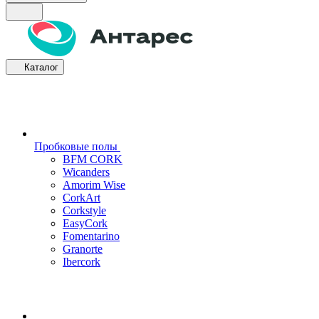
Каталог
Пробковые полы
BFM CORK
Wicanders
Amorim Wise
CorkArt
Corkstyle
EasyCork
Fomentarino
Granorte
Ibercork