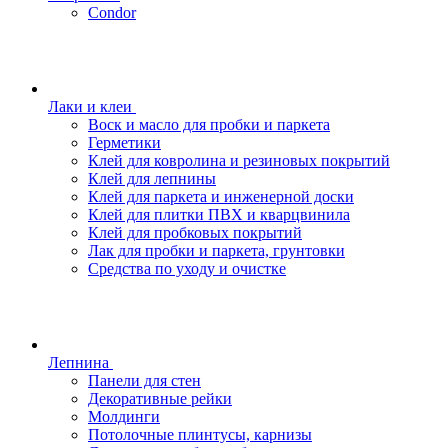
Condor
Лаки и клеи
Воск и масло для пробки и паркета
Герметики
Клей для ковролина и резиновых покрытий
Клей для лепнины
Клей для паркета и инженерной доски
Клей для плитки ПВХ и кварцвинила
Клей для пробковых покрытий
Лак для пробки и паркета, грунтовки
Средства по уходу и очистке
Лепнина
Панели для стен
Декоративные рейки
Молдинги
Потолочные плинтусы, карнизы