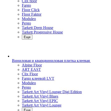
Clix floor
Fargo
Floor Click
Floor Faktor
Moduleo
Pergo
Tarkett Deep House
Tarkett Progressive House
Еще
Виниловая и кварцвиниловая плитка клеевая
Alpine Floor
ART EAST
Clix Floor
Fargo клеевой LVT
Moduleo
Pergo
Tarkett Art Vinyl Lounge Digi Edition
Tarkett Art Vinyl Blues
Tarkett Art Vinyl EPIC
Tarkett Art Vinyl Lounge
Еще