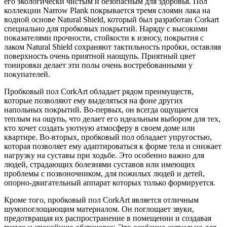
его экологически чистым и безопасным для здоровья. Пол
коллекции Narrow Plank покрывается тремя слоями лака на
водной основе Natural Shield, который был разработан Corkart
специально для пробковых покрытий. Наряду с высокими
показателями прочности, стойкости к износу, покрытия с
лаком Natural Shield сохраняют тактильность пробки, оставляя
поверхность очень приятной наощупь. Приятный цвет
тонировки делает эти полы очень востребованными у
покупателей.
Пробковый пол CorkArt обладает рядом преимуществ,
которые позволяют ему выделяться на фоне других
напольных покрытий. Во-первых, он всегда ощущается
теплым на ощупь, что делает его идеальным выбором для тех,
кто хочет создать уютную атмосферу в своем доме или
квартире. Во-вторых, пробковый пол обладает упругостью,
которая позволяет ему адаптироваться к форме тела и снижает
нагрузку на суставы при ходьбе. Это особенно важно для
людей, страдающих болезнями суставов или имеющих
проблемы с позвоночником, для пожилых людей и детей,
опорно-двигательный аппарат которых только формируется.
Кроме того, пробковый пол CorkArt является отличным
шумопоглощающим материалом. Он поглощает звуки,
предотвращая их распространение в помещении и создавая