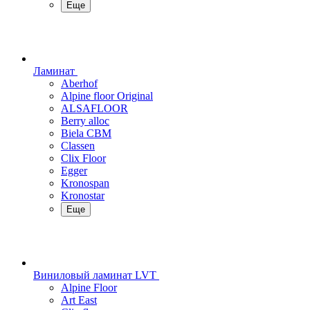
Еще
Ламинат
Aberhof
Alpine floor Original
ALSAFLOOR
Berry alloc
Biela CBM
Classen
Clix Floor
Egger
Kronospan
Kronostar
Еще
Виниловый ламинат LVT
Alpine Floor
Art East