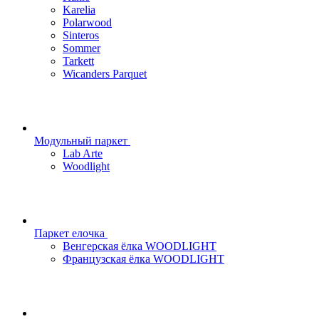
Karelia
Polarwood
Sinteros
Sommer
Tarkett
Wicanders Parquet
Модульный паркет
Lab Arte
Woodlight
Паркет елочка
Венгерская ёлка WOODLIGHT
Французская ёлка WOODLIGHT