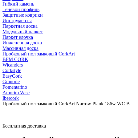
Гибкий камень
Теневой профиль
Защитные коврики
Инструменты
Паркетная доска
Модульный паркет
Паркет елочка
Инженерная доска
Массивная доска
Пробковый пол замковый CorkArt
BFM CORK
Wicanders
Corkstyle
EasyCork
Granorte
Fomentarino
Amorim Wise
Ibercork
Пробковый пол замковый CorkArt Narrow Plank 186w WC B
Бесплатная доставка