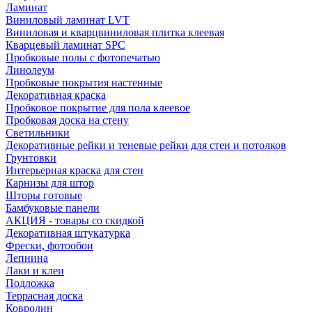
Ламинат
Виниловый ламинат LVT
Виниловая и кварцвиниловая плитка клеевая
Кварцевый ламинат SPC
Пробковые полы с фотопечатью
Линолеум
Пробковые покрытия настенные
Декоративная краска
Пробковое покрытие для пола клеевое
Пробковая доска на стену
Светильники
Декоративные рейки и теневые рейки для стен и потолков
Грунтовки
Интерьерная краска для стен
Карнизы для штор
Шторы готовые
Бамбуковые панели
АКЦИЯ - товары со скидкой
Декоративная штукатурка
Фрески, фотообои
Лепнина
Лаки и клеи
Подложка
Террасная доска
Ковролин