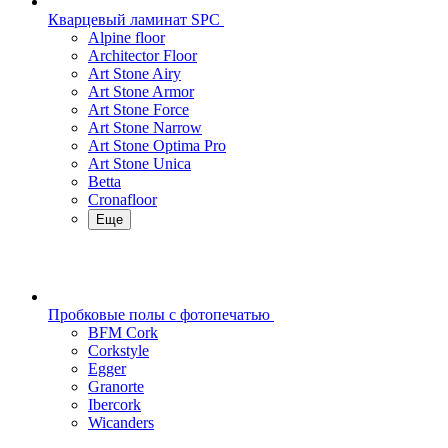
Кварцевый ламинат SPC
Alpine floor
Architector Floor
Art Stone Airy
Art Stone Armor
Art Stone Force
Art Stone Narrow
Art Stone Optima Pro
Art Stone Unica
Betta
Cronafloor
Еще
Пробковые полы с фотопечатью
BFM Cork
Corkstyle
Egger
Granorte
Ibercork
Wicanders