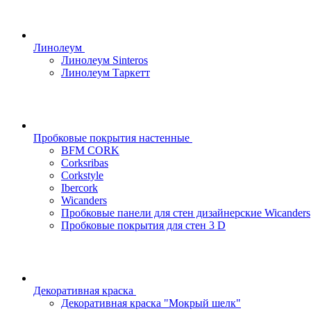
Линолеум
Линолеум Sinteros
Линолеум Таркетт
Пробковые покрытия настенные
BFM CORK
Corksribas
Corkstyle
Ibercork
Wicanders
Пробковые панели для стен дизайнерские Wicanders
Пробковые покрытия для стен 3 D
Декоративная краска
Декоративная краска "Мокрый шелк"