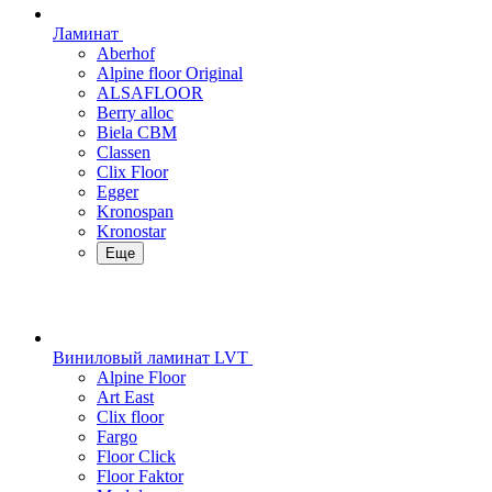
Ламинат
Aberhof
Alpine floor Original
ALSAFLOOR
Berry alloc
Biela CBM
Classen
Clix Floor
Egger
Kronospan
Kronostar
Еще
Виниловый ламинат LVT
Alpine Floor
Art East
Clix floor
Fargo
Floor Click
Floor Faktor