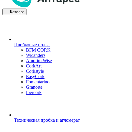
Каталог
Пробковые полы
BFM CORK
Wicanders
Amorim Wise
CorkArt
Corkstyle
EasyCork
Fomentarino
Granorte
Ibercork
Техническая пробка и агломерат