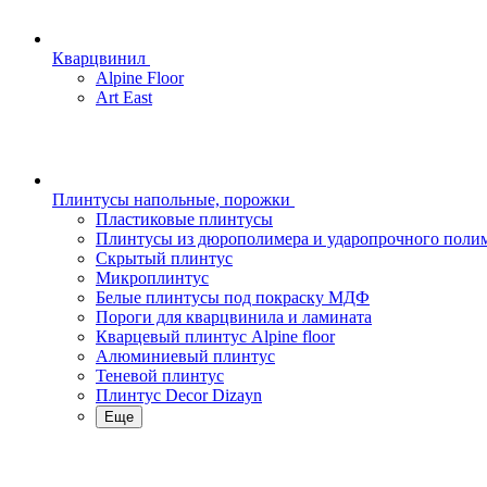
Кварцвинил
Alpine Floor
Art East
Плинтусы напольные, порожки
Пластиковые плинтусы
Плинтусы из дюрополимера и ударопрочного поли
Скрытый плинтус
Микроплинтус
Белые плинтусы под покраску МДФ
Пороги для кварцвинила и ламината
Кварцевый плинтус Alpine floor
Алюминиевый плинтус
Теневой плинтус
Плинтус Decor Dizayn
Еще