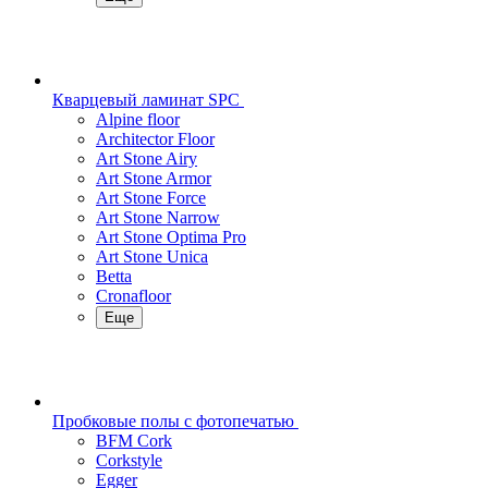
Кварцевый ламинат SPC
Alpine floor
Architector Floor
Art Stone Airy
Art Stone Armor
Art Stone Force
Art Stone Narrow
Art Stone Optima Pro
Art Stone Unica
Betta
Cronafloor
Еще
Пробковые полы с фотопечатью
BFM Cork
Corkstyle
Egger