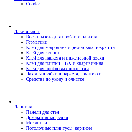
Condor
Лаки и клеи
Воск и масло для пробки и паркета
Герметики
Клей для ковролина и резиновых покрытий
Клей для лепнины
Клей для паркета и инженерной доски
Клей для плитки ПВХ и кварцвинила
Клей для пробковых покрытий
Лак для пробки и паркета, грунтовки
Средства по уходу и очистке
Лепнина
Панели для стен
Декоративные рейки
Молдинги
Потолочные плинтусы, карнизы