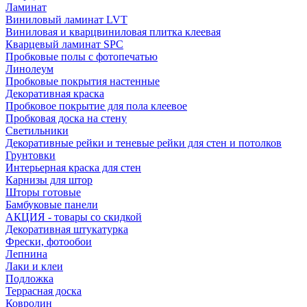
Ламинат
Виниловый ламинат LVT
Виниловая и кварцвиниловая плитка клеевая
Кварцевый ламинат SPC
Пробковые полы с фотопечатью
Линолеум
Пробковые покрытия настенные
Декоративная краска
Пробковое покрытие для пола клеевое
Пробковая доска на стену
Светильники
Декоративные рейки и теневые рейки для стен и потолков
Грунтовки
Интерьерная краска для стен
Карнизы для штор
Шторы готовые
Бамбуковые панели
АКЦИЯ - товары со скидкой
Декоративная штукатурка
Фрески, фотообои
Лепнина
Лаки и клеи
Подложка
Террасная доска
Ковролин