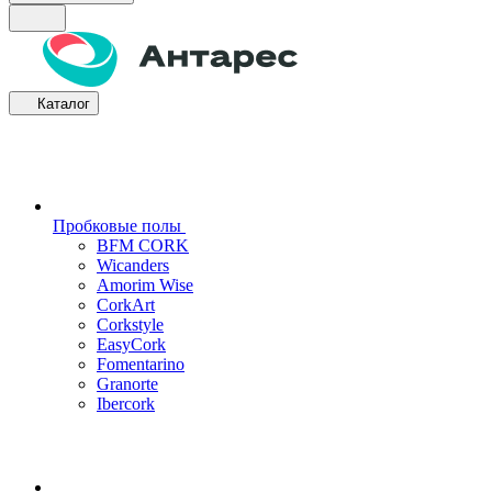
Каталог
Пробковые полы
BFM CORK
Wicanders
Amorim Wise
CorkArt
Corkstyle
EasyCork
Fomentarino
Granorte
Ibercork