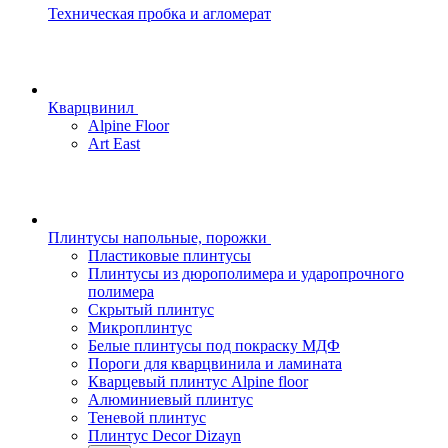
Техническая пробка и агломерат
Кварцвинил
Alpine Floor
Art East
Плинтусы напольные, порожки
Пластиковые плинтусы
Плинтусы из дюрополимера и ударопрочного
полимера
Скрытый плинтус
Микроплинтус
Белые плинтусы под покраску МДФ
Пороги для кварцвинила и ламината
Кварцевый плинтус Alpine floor
Алюминиевый плинтус
Теневой плинтус
Плинтус Decor Dizayn