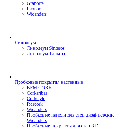
Granorte
Ibercork
Wicanders
Линолеум
Линолеум Sinteros
Линолеум Таркетт
Пробковые покрытия настенные
BFM CORK
Corksribas
Corkstyle
Ibercork
Wicanders
Пробковые панели для стен дизайнерские
Wicanders
Пробковые покрытия для стен 3 D