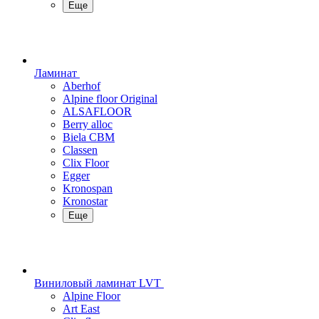
Еще
Ламинат
Aberhof
Alpine floor Original
ALSAFLOOR
Berry alloc
Biela CBM
Classen
Clix Floor
Egger
Kronospan
Kronostar
Еще
Виниловый ламинат LVT
Alpine Floor
Art East