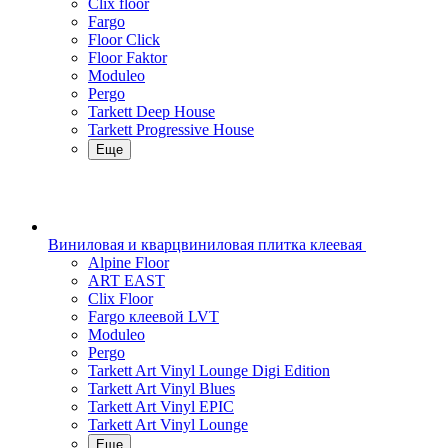
Clix floor
Fargo
Floor Click
Floor Faktor
Moduleo
Pergo
Tarkett Deep House
Tarkett Progressive House
Еще
Виниловая и кварцвиниловая плитка клеевая
Alpine Floor
ART EAST
Clix Floor
Fargo клеевой LVT
Moduleo
Pergo
Tarkett Art Vinyl Lounge Digi Edition
Tarkett Art Vinyl Blues
Tarkett Art Vinyl EPIC
Tarkett Art Vinyl Lounge
Еще