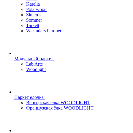
Karelia
Polarwood
Sinteros
Sommer
Tarkett
Wicanders Parquet
Модульный паркет
Lab Arte
Woodlight
Паркет елочка
Венгерская ёлка WOODLIGHT
Французская ёлка WOODLIGHT