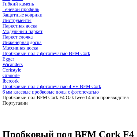
Гибкий камень
Теневой профиль
Защитные коврики
Инструменты
Паркетная доска
Модульный паркет
Паркет елочка
Инженерная доска
Массивная доска
Пробковый пол с фотопечатью BFM Cork
Egger
Wicanders
Corkstyle
Granorte
Ibercork
Пробковый пол с фотопечатью 4 мм BFM Cork
6 мм клеевые пробковые полы с фотопечатью
Пробковый пол BFM Cork F4 Oak tweed 4 mm производства
Португалии
Пробковый пол BFM Cork F4