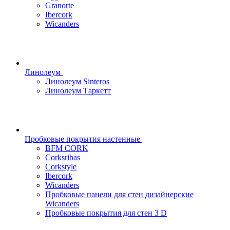
Granorte
Ibercork
Wicanders
Линолеум
Линолеум Sinteros
Линолеум Таркетт
Пробковые покрытия настенные
BFM CORK
Corksribas
Corkstyle
Ibercork
Wicanders
Пробковые панели для стен дизайнерские
Wicanders
Пробковые покрытия для стен 3 D