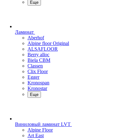
Еще
Ламинат
Aberhof
Alpine floor Original
ALSAFLOOR
Berry alloc
Biela CBM
Classen
Clix Floor
Egger
Kronospan
Kronostar
Еще
Виниловый ламинат LVT
Alpine Floor
Art East