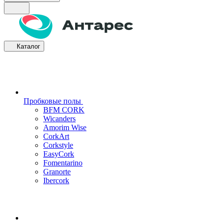
Каталог
Пробковые полы
BFM CORK
Wicanders
Amorim Wise
CorkArt
Corkstyle
EasyCork
Fomentarino
Granorte
Ibercork