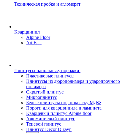
Техническая пробка и агломерат
Кварцвинил
Alpine Floor
Art East
Плинтусы напольные, порожки
Пластиковые плинтусы
Плинтусы из дюрополимера и ударопрочного
полимера
Скрытый плинтус
Микроплинтус
Белые плинтусы под покраску МДФ
Пороги для кварцвинила и ламината
Кварцевый плинтус Alpine floor
Алюминиевый плинтус
Теневой плинтус
Плинтус Decor Dizayn