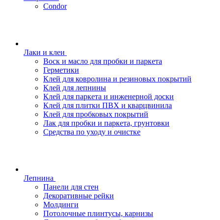
Condor
Лаки и клеи
Воск и масло для пробки и паркета
Герметики
Клей для ковролина и резиновых покрытий
Клей для лепнины
Клей для паркета и инженерной доски
Клей для плитки ПВХ и кварцвинила
Клей для пробковых покрытий
Лак для пробки и паркета, грунтовки
Средства по уходу и очистке
Лепнина
Панели для стен
Декоративные рейки
Молдинги
Потолочные плинтусы, карнизы