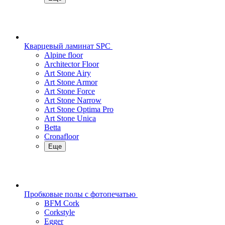
Кварцевый ламинат SPC
Alpine floor
Architector Floor
Art Stone Airy
Art Stone Armor
Art Stone Force
Art Stone Narrow
Art Stone Optima Pro
Art Stone Unica
Betta
Cronafloor
Еще
Пробковые полы с фотопечатью
BFM Cork
Corkstyle
Egger