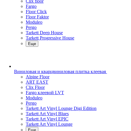
Clix floor
Fargo
Floor Click
Floor Faktor
Moduleo
Pergo
Tarkett Deep House
Tarkett Progressive House
Еще
Виниловая и кварцвиниловая плитка клеевая
Alpine Floor
ART EAST
Clix Floor
Fargo клеевой LVT
Moduleo
Pergo
Tarkett Art Vinyl Lounge Digi Edition
Tarkett Art Vinyl Blues
Tarkett Art Vinyl EPIC
Tarkett Art Vinyl Lounge
Еще