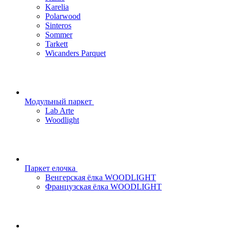
Karelia
Polarwood
Sinteros
Sommer
Tarkett
Wicanders Parquet
Модульный паркет
Lab Arte
Woodlight
Паркет елочка
Венгерская ёлка WOODLIGHT
Французская ёлка WOODLIGHT