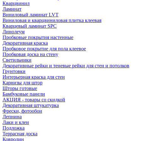
Кварцвинил
Ламинат
Виниловый ламинат LVT
Виниловая и кварцвиниловая плитка клеевая
Кварцевый ламинат SPC
Линолеум
Пробковые покрытия настенные
Декоративная краска
Пробковое покрытие для пола клеевое
Пробковая доска на стену
Светильники
Декоративные рейки и теневые рейки для стен и потолков
Грунтовки
Интерьерная краска для стен
Карнизы для штор
Шторы готовые
Бамбуковые панели
АКЦИЯ - товары со скидкой
Декоративная штукатурка
Фрески, фотообои
Лепнина
Лаки и клеи
Подложка
Террасная доска
Ковролин