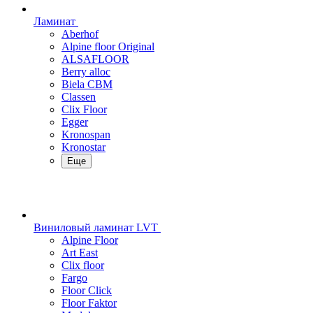
Ламинат
Aberhof
Alpine floor Original
ALSAFLOOR
Berry alloc
Biela CBM
Classen
Clix Floor
Egger
Kronospan
Kronostar
Еще
Виниловый ламинат LVT
Alpine Floor
Art East
Clix floor
Fargo
Floor Click
Floor Faktor