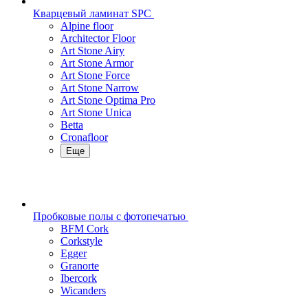
Кварцевый ламинат SPC
Alpine floor
Architector Floor
Art Stone Airy
Art Stone Armor
Art Stone Force
Art Stone Narrow
Art Stone Optima Pro
Art Stone Unica
Betta
Cronafloor
Еще
Пробковые полы с фотопечатью
BFM Cork
Corkstyle
Egger
Granorte
Ibercork
Wicanders