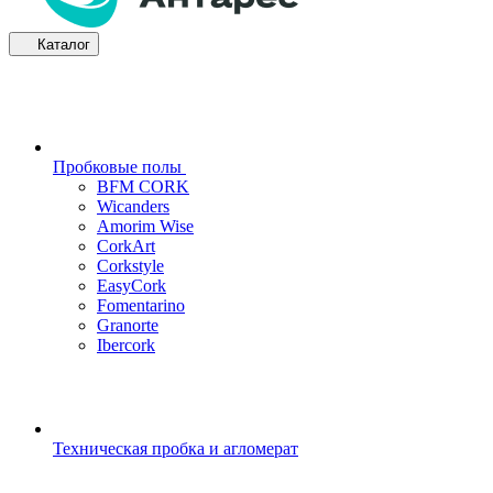
Каталог
Пробковые полы
BFM CORK
Wicanders
Amorim Wise
CorkArt
Corkstyle
EasyCork
Fomentarino
Granorte
Ibercork
Техническая пробка и агломерат