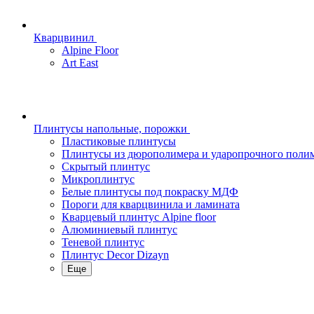
Кварцвинил
Alpine Floor
Art East
Плинтусы напольные, порожки
Пластиковые плинтусы
Плинтусы из дюрополимера и ударопрочного поли
Скрытый плинтус
Микроплинтус
Белые плинтусы под покраску МДФ
Пороги для кварцвинила и ламината
Кварцевый плинтус Alpine floor
Алюминиевый плинтус
Теневой плинтус
Плинтус Decor Dizayn
Еще