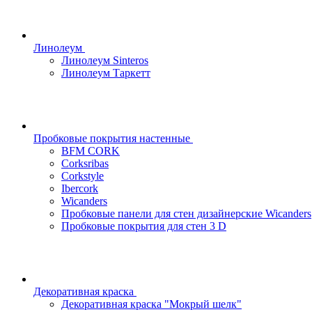
Линолеум
Линолеум Sinteros
Линолеум Таркетт
Пробковые покрытия настенные
BFM CORK
Corksribas
Corkstyle
Ibercork
Wicanders
Пробковые панели для стен дизайнерские Wicanders
Пробковые покрытия для стен 3 D
Декоративная краска
Декоративная краска "Мокрый шелк"