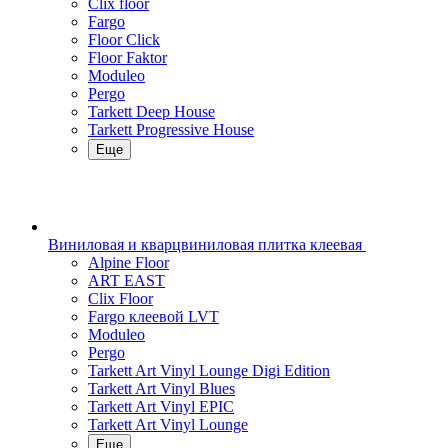
Clix floor
Fargo
Floor Click
Floor Faktor
Moduleo
Pergo
Tarkett Deep House
Tarkett Progressive House
Еще
Виниловая и кварцвиниловая плитка клеевая
Alpine Floor
ART EAST
Clix Floor
Fargo клеевой LVT
Moduleo
Pergo
Tarkett Art Vinyl Lounge Digi Edition
Tarkett Art Vinyl Blues
Tarkett Art Vinyl EPIC
Tarkett Art Vinyl Lounge
Еще