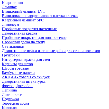
Кварцвинил
Ламинат
Виниловый ламинат LVT
Виниловая и кварцвиниловая плитка клеевая
Кварцевый ламинат SPC
Линолеум
Пробковые покрытия настенные
Декоративная краска
Пробковое покрытие для пола клеевое
Пробковая доска на стену
Светильники
Декоративные рейки и теневые рейки для стен и потолков
Грунтовки
Интерьерная краска для стен
Карнизы для штор
Шторы готовые
Бамбуковые панели
АКЦИЯ - товары со скидкой
Декоративная штукатурка
Фрески, фотообои
Лепнина
Лаки и клеи
Подложка
Террасная доска
Ковролин