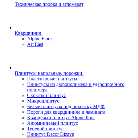
Техническая пробка и агломерат
Кварцвинил
Alpine Floor
Art East
Плинтусы напольные, порожки
Пластиковые плинтусы
Плинтусы из дюрополимера и ударопрочного
полимера
Скрытый плинтус
Микроплинтус
Белые плинтусы под покраску МДФ
Пороги для кварцвинила и ламината
Кварцевый плинтус Alpine floor
Алюминиевый плинтус
Теневой плинтус
Плинтус Decor Dizayn