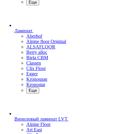
Еще
Ламинат
Aberhof
Alpine floor Original
ALSAFLOOR
Berry alloc
Biela CBM
Classen
Clix Floor
Egger
Kronospan
Kronostar
Еще
Виниловый ламинат LVT
Alpine Floor
Art East