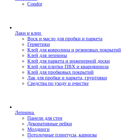
Condor
Лаки и клеи
Воск и масло для пробки и паркета
Герметики
Клей для ковролина и резиновых покрытий
Клей для лепнины
Клей для паркета и инженерной доски
Клей для плитки ПВХ и кварцвинила
Клей для пробковых покрытий
Лак для пробки и паркета, грунтовки
Средства по уходу и очистке
Лепнина
Панели для стен
Декоративные рейки
Молдинги
Потолочные плинтусы, карнизы