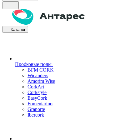
Каталог
Пробковые полы
BFM CORK
Wicanders
Amorim Wise
CorkArt
Corkstyle
EasyCork
Fomentarino
Granorte
Ibercork