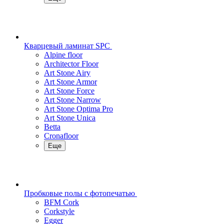
Кварцевый ламинат SPC
Alpine floor
Architector Floor
Art Stone Airy
Art Stone Armor
Art Stone Force
Art Stone Narrow
Art Stone Optima Pro
Art Stone Unica
Betta
Cronafloor
Еще
Пробковые полы с фотопечатью
BFM Cork
Corkstyle
Egger