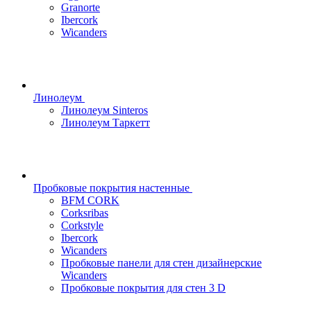
Granorte
Ibercork
Wicanders
Линолеум
Линолеум Sinteros
Линолеум Таркетт
Пробковые покрытия настенные
BFM CORK
Corksribas
Corkstyle
Ibercork
Wicanders
Пробковые панели для стен дизайнерские
Wicanders
Пробковые покрытия для стен 3 D