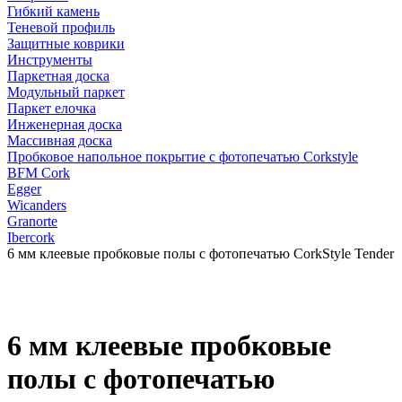
Гибкий камень
Теневой профиль
Защитные коврики
Инструменты
Паркетная доска
Модульный паркет
Паркет елочка
Инженерная доска
Массивная доска
Пробковое напольное покрытие с фотопечатью Corkstyle
BFM Cork
Egger
Wicanders
Granorte
Ibercork
6 мм клеевые пробковые полы с фотопечатью CorkStyle Tender
6 мм клеевые пробковые
полы с фотопечатью