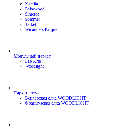
Karelia
Polarwood
Sinteros
Sommer
Tarkett
Wicanders Parquet
Модульный паркет
Lab Arte
Woodlight
Паркет елочка
Венгерская ёлка WOODLIGHT
Французская ёлка WOODLIGHT