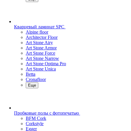
Кварцевый ламинат SPC
Alpine floor
Architector Floor
Art Stone Airy
Art Stone Armor
Art Stone Force
Art Stone Narrow
Art Stone Optima Pro
Art Stone Unica
Betta
Cronafloor
Еще
Пробковые полы с фотопечатью
BFM Cork
Corkstyle
Egger