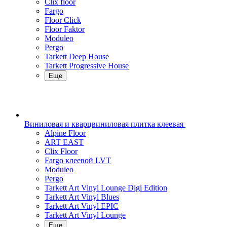
Clix floor
Fargo
Floor Click
Floor Faktor
Moduleo
Pergo
Tarkett Deep House
Tarkett Progressive House
Еще
Виниловая и кварцвиниловая плитка клеевая
Alpine Floor
ART EAST
Clix Floor
Fargo клеевой LVT
Moduleo
Pergo
Tarkett Art Vinyl Lounge Digi Edition
Tarkett Art Vinyl Blues
Tarkett Art Vinyl EPIC
Tarkett Art Vinyl Lounge
Еще