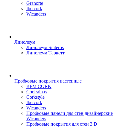
Granorte
Ibercork
Wicanders
Линолеум
Линолеум Sinteros
Линолеум Таркетт
Пробковые покрытия настенные
BFM CORK
Corksribas
Corkstyle
Ibercork
Wicanders
Пробковые панели для стен дизайнерские
Wicanders
Пробковые покрытия для стен 3 D