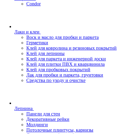
Condor
Лаки и клеи
Воск и масло для пробки и паркета
Герметики
Клей для ковролина и резиновых покрытий
Клей для лепнины
Клей для паркета и инженерной доски
Клей для плитки ПВХ и кварцвинила
Клей для пробковых покрытий
Лак для пробки и паркета, грунтовки
Средства по уходу и очистке
Лепнина
Панели для стен
Декоративные рейки
Молдинги
Потолочные плинтусы, карнизы