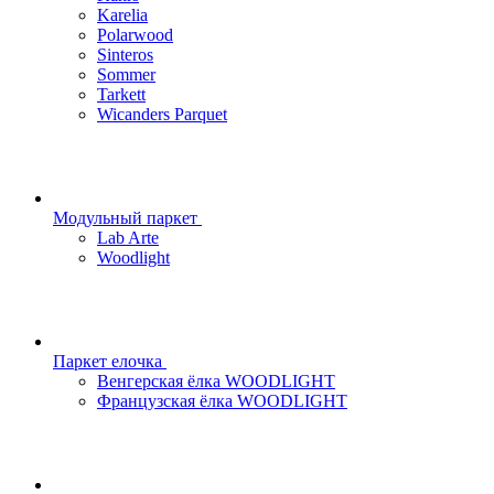
Karelia
Polarwood
Sinteros
Sommer
Tarkett
Wicanders Parquet
Модульный паркет
Lab Arte
Woodlight
Паркет елочка
Венгерская ёлка WOODLIGHT
Французская ёлка WOODLIGHT