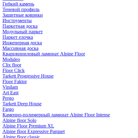
Гибкий камень
Теневой профиль
Защитные коврики
Инструменты
Паркетная доска
Модульный паркет
Паркет елочка
Инженерная доска
Массивная доска
Кварцвиниловый ламинат Alpine Floor
Moduleo
Clix floor
Floor Click
Tarkett Progressive House
Floor Faktor
Vinilam
Art East
Pergo
Tarkett Deep House
Fargo
Каменно-полимерный ламинат Alpine Floor Intense
Alpine floor Solo
Alpine Floor Premium XL
Alpine floor Expressive Parquet
Alpine floor classic