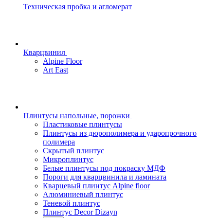
Техническая пробка и агломерат
Кварцвинил
Alpine Floor
Art East
Плинтусы напольные, порожки
Пластиковые плинтусы
Плинтусы из дюрополимера и ударопрочного
полимера
Скрытый плинтус
Микроплинтус
Белые плинтусы под покраску МДФ
Пороги для кварцвинила и ламината
Кварцевый плинтус Alpine floor
Алюминиевый плинтус
Теневой плинтус
Плинтус Decor Dizayn