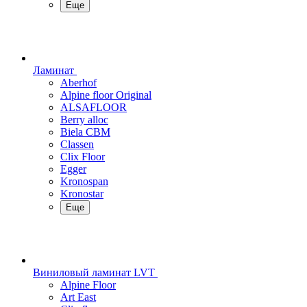
Еще
Ламинат
Aberhof
Alpine floor Original
ALSAFLOOR
Berry alloc
Biela CBM
Classen
Clix Floor
Egger
Kronospan
Kronostar
Еще
Виниловый ламинат LVT
Alpine Floor
Art East