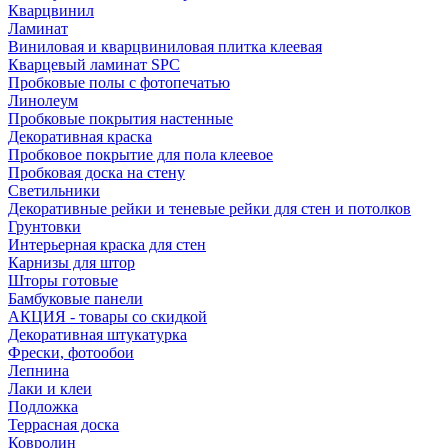
Кварцвинил
Ламинат
Виниловая и кварцвиниловая плитка клеевая
Кварцевый ламинат SPC
Пробковые полы с фотопечатью
Линолеум
Пробковые покрытия настенные
Декоративная краска
Пробковое покрытие для пола клеевое
Пробковая доска на стену
Светильники
Декоративные рейки и теневые рейки для стен и потолков
Грунтовки
Интерьерная краска для стен
Карнизы для штор
Шторы готовые
Бамбуковые панели
АКЦИЯ - товары со скидкой
Декоративная штукатурка
Фрески, фотообои
Лепнина
Лаки и клеи
Подложка
Террасная доска
Ковролин