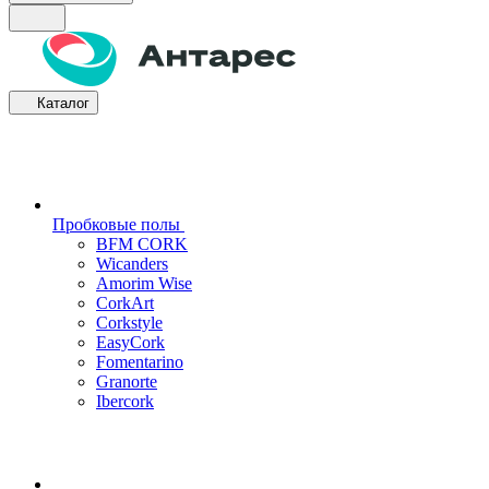
Каталог
Пробковые полы
BFM CORK
Wicanders
Amorim Wise
CorkArt
Corkstyle
EasyCork
Fomentarino
Granorte
Ibercork