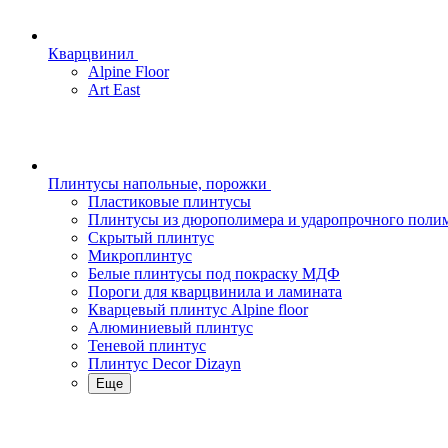
Кварцвинил
Alpine Floor
Art East
Плинтусы напольные, порожки
Пластиковые плинтусы
Плинтусы из дюрополимера и ударопрочного поли
Скрытый плинтус
Микроплинтус
Белые плинтусы под покраску МДФ
Пороги для кварцвинила и ламината
Кварцевый плинтус Alpine floor
Алюминиевый плинтус
Теневой плинтус
Плинтус Decor Dizayn
Еще