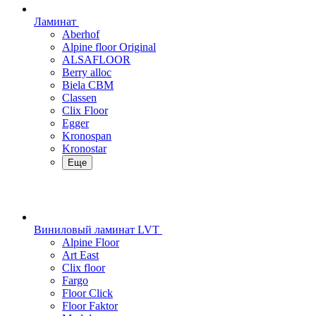
Ламинат
Aberhof
Alpine floor Original
ALSAFLOOR
Berry alloc
Biela CBM
Classen
Clix Floor
Egger
Kronospan
Kronostar
Еще
Виниловый ламинат LVT
Alpine Floor
Art East
Clix floor
Fargo
Floor Click
Floor Faktor