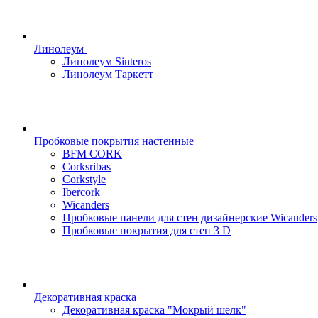
Линолеум
Линолеум Sinteros
Линолеум Таркетт
Пробковые покрытия настенные
BFM CORK
Corksribas
Corkstyle
Ibercork
Wicanders
Пробковые панели для стен дизайнерские Wicanders
Пробковые покрытия для стен 3 D
Декоративная краска
Декоративная краска "Мокрый шелк"