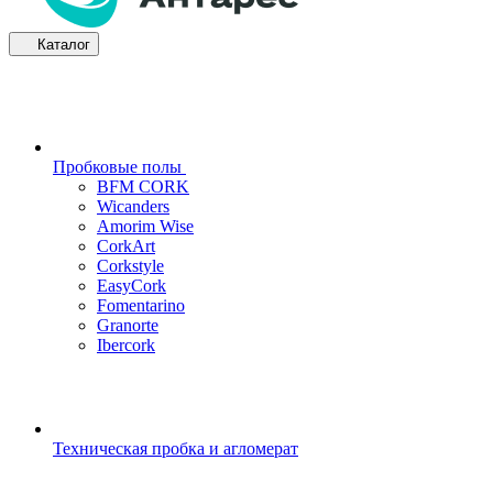
Каталог
Пробковые полы
BFM CORK
Wicanders
Amorim Wise
CorkArt
Corkstyle
EasyCork
Fomentarino
Granorte
Ibercork
Техническая пробка и агломерат