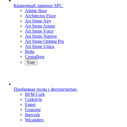
Кварцевый ламинат SPC
Alpine floor
Architector Floor
Art Stone Airy
Art Stone Armor
Art Stone Force
Art Stone Narrow
Art Stone Optima Pro
Art Stone Unica
Betta
Cronafloor
Еще
Пробковые полы с фотопечатью
BFM Cork
Corkstyle
Egger
Granorte
Ibercork
Wicanders