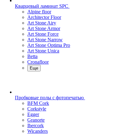
Кварцевый ламинат SPC
Alpine floor
Architector Floor
Art Stone Airy
Art Stone Armor
Art Stone Force
Art Stone Narrow
Art Stone Optima Pro
Art Stone Unica
Betta
Cronafloor
Еще
Пробковые полы с фотопечатью
BFM Cork
Corkstyle
Egger
Granorte
Ibercork
Wicanders