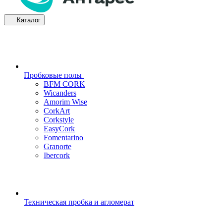
Каталог
Пробковые полы
BFM CORK
Wicanders
Amorim Wise
CorkArt
Corkstyle
EasyCork
Fomentarino
Granorte
Ibercork
Техническая пробка и агломерат