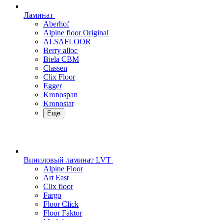
Ламинат
Aberhof
Alpine floor Original
ALSAFLOOR
Berry alloc
Biela CBM
Classen
Clix Floor
Egger
Kronospan
Kronostar
Еще
Виниловый ламинат LVT
Alpine Floor
Art East
Clix floor
Fargo
Floor Click
Floor Faktor