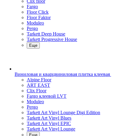
Clix floor
Fargo
Floor Click
Floor Faktor
Moduleo
Pergo
Tarkett Deep House
Tarkett Progressive House
Еще
Виниловая и кварцвиниловая плитка клеевая
Alpine Floor
ART EAST
Clix Floor
Fargo клеевой LVT
Moduleo
Pergo
Tarkett Art Vinyl Lounge Digi Edition
Tarkett Art Vinyl Blues
Tarkett Art Vinyl EPIC
Tarkett Art Vinyl Lounge
Еще