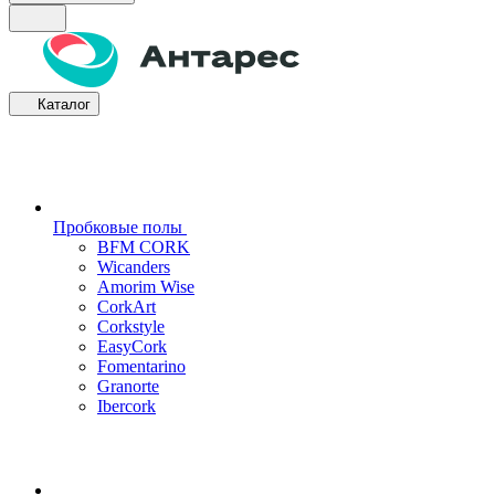
Каталог
Пробковые полы
BFM CORK
Wicanders
Amorim Wise
CorkArt
Corkstyle
EasyCork
Fomentarino
Granorte
Ibercork