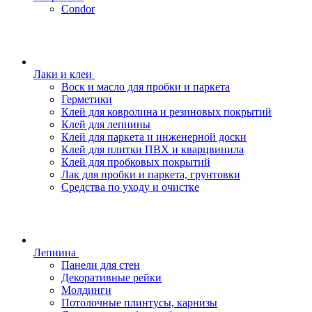
Condor
Лаки и клеи
Воск и масло для пробки и паркета
Герметики
Клей для ковролина и резиновых покрытий
Клей для лепнины
Клей для паркета и инженерной доски
Клей для плитки ПВХ и кварцвинила
Клей для пробковых покрытий
Лак для пробки и паркета, грунтовки
Средства по уходу и очистке
Лепнина
Панели для стен
Декоративные рейки
Молдинги
Потолочные плинтусы, карнизы