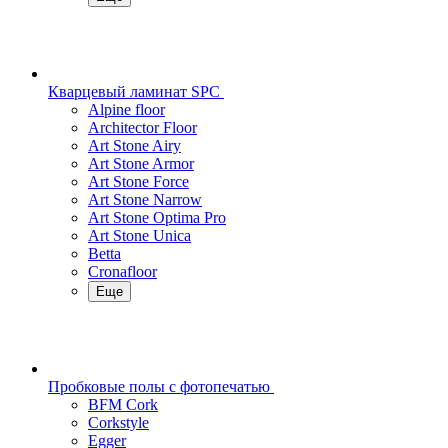
Кварцевый ламинат SPC
Alpine floor
Architector Floor
Art Stone Airy
Art Stone Armor
Art Stone Force
Art Stone Narrow
Art Stone Optima Pro
Art Stone Unica
Betta
Cronafloor
Еще
Пробковые полы с фотопечатью
BFM Cork
Corkstyle
Egger