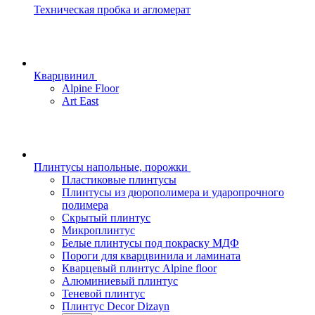
Техническая пробка и агломерат
Кварцвинил
Alpine Floor
Art East
Плинтусы напольные, порожки
Пластиковые плинтусы
Плинтусы из дюрополимера и ударопрочного
полимера
Скрытый плинтус
Микроплинтус
Белые плинтусы под покраску МДФ
Пороги для кварцвинила и ламината
Кварцевый плинтус Alpine floor
Алюминиевый плинтус
Теневой плинтус
Плинтус Decor Dizayn