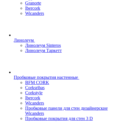
Granorte
Ibercork
Wicanders
Линолеум
Линолеум Sinteros
Линолеум Таркетт
Пробковые покрытия настенные
BFM CORK
Corksribas
Corkstyle
Ibercork
Wicanders
Пробковые панели для стен дизайнерские
Wicanders
Пробковые покрытия для стен 3 D