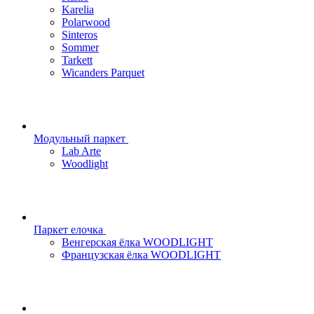
Karelia
Polarwood
Sinteros
Sommer
Tarkett
Wicanders Parquet
Модульный паркет
Lab Arte
Woodlight
Паркет елочка
Венгерская ёлка WOODLIGHT
Французская ёлка WOODLIGHT