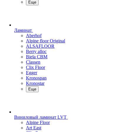
Еще
Ламинат
Aberhof
Alpine floor Original
ALSAFLOOR
Berry alloc
Biela CBM
Classen
Clix Floor
Egger
Kronospan
Kronostar
Еще
Виниловый ламинат LVT
Alpine Floor
Art East