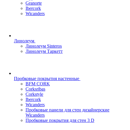
Granorte
Ibercork
Wicanders
Линолеум
Линолеум Sinteros
Линолеум Таркетт
Пробковые покрытия настенные
BFM CORK
Corksribas
Corkstyle
Ibercork
Wicanders
Пробковые панели для стен дизайнерские
Wicanders
Пробковые покрытия для стен 3 D