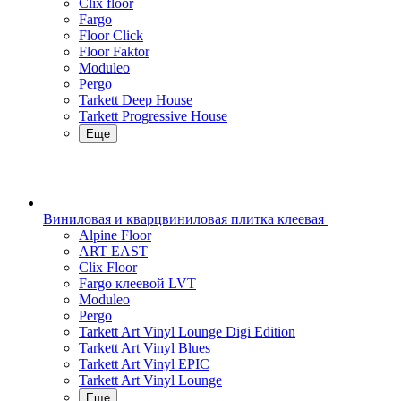
Clix floor
Fargo
Floor Click
Floor Faktor
Moduleo
Pergo
Tarkett Deep House
Tarkett Progressive House
Еще
Виниловая и кварцвиниловая плитка клеевая
Alpine Floor
ART EAST
Clix Floor
Fargo клеевой LVT
Moduleo
Pergo
Tarkett Art Vinyl Lounge Digi Edition
Tarkett Art Vinyl Blues
Tarkett Art Vinyl EPIC
Tarkett Art Vinyl Lounge
Еще