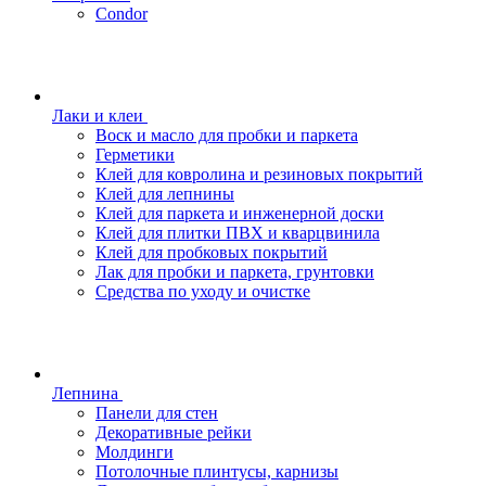
Condor
Лаки и клеи
Воск и масло для пробки и паркета
Герметики
Клей для ковролина и резиновых покрытий
Клей для лепнины
Клей для паркета и инженерной доски
Клей для плитки ПВХ и кварцвинила
Клей для пробковых покрытий
Лак для пробки и паркета, грунтовки
Средства по уходу и очистке
Лепнина
Панели для стен
Декоративные рейки
Молдинги
Потолочные плинтусы, карнизы