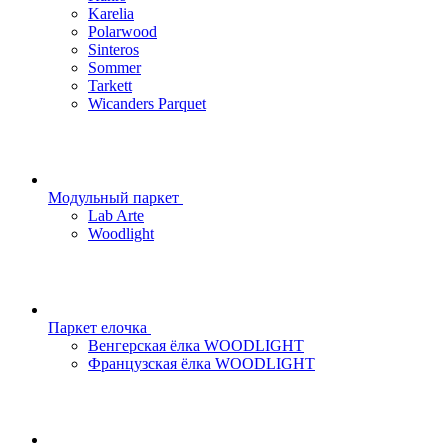
Karelia
Polarwood
Sinteros
Sommer
Tarkett
Wicanders Parquet
Модульный паркет
Lab Arte
Woodlight
Паркет елочка
Венгерская ёлка WOODLIGHT
Французская ёлка WOODLIGHT