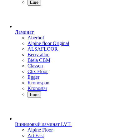
Еще
Ламинат
Aberhof
Alpine floor Original
ALSAFLOOR
Berry alloc
Biela CBM
Classen
Clix Floor
Egger
Kronospan
Kronostar
Еще
Виниловый ламинат LVT
Alpine Floor
Art East