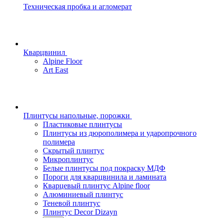
Техническая пробка и агломерат
Кварцвинил
Alpine Floor
Art East
Плинтусы напольные, порожки
Пластиковые плинтусы
Плинтусы из дюрополимера и ударопрочного
полимера
Скрытый плинтус
Микроплинтус
Белые плинтусы под покраску МДФ
Пороги для кварцвинила и ламината
Кварцевый плинтус Alpine floor
Алюминиевый плинтус
Теневой плинтус
Плинтус Decor Dizayn