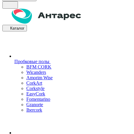
Каталог
Пробковые полы
BFM CORK
Wicanders
Amorim Wise
CorkArt
Corkstyle
EasyCork
Fomentarino
Granorte
Ibercork