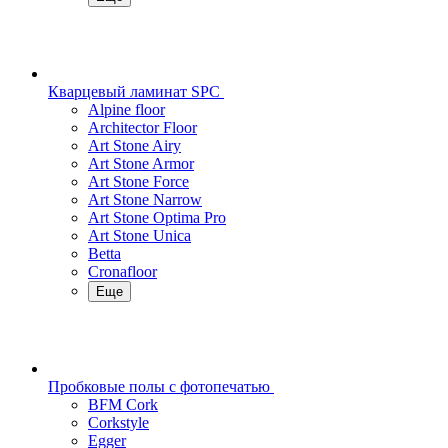
Кварцевый ламинат SPC
Alpine floor
Architector Floor
Art Stone Airy
Art Stone Armor
Art Stone Force
Art Stone Narrow
Art Stone Optima Pro
Art Stone Unica
Betta
Cronafloor
Еще
Пробковые полы с фотопечатью
BFM Cork
Corkstyle
Egger