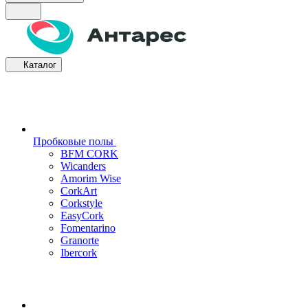
Каталог
Пробковые полы
BFM CORK
Wicanders
Amorim Wise
CorkArt
Corkstyle
EasyCork
Fomentarino
Granorte
Ibercork