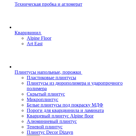
Техническая пробка и агломерат
Кварцвинил
Alpine Floor
Art East
Плинтусы напольные, порожки
Пластиковые плинтусы
Плинтусы из дюрополимера и ударопрочного
полимера
Скрытый плинтус
Микроплинтус
Белые плинтусы под покраску МДФ
Пороги для кварцвинила и ламината
Кварцевый плинтус Alpine floor
Алюминиевый плинтус
Теневой плинтус
Плинтус Decor Dizayn