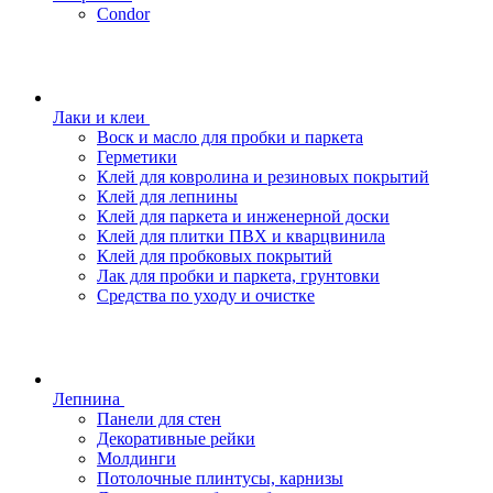
Condor
Лаки и клеи
Воск и масло для пробки и паркета
Герметики
Клей для ковролина и резиновых покрытий
Клей для лепнины
Клей для паркета и инженерной доски
Клей для плитки ПВХ и кварцвинила
Клей для пробковых покрытий
Лак для пробки и паркета, грунтовки
Средства по уходу и очистке
Лепнина
Панели для стен
Декоративные рейки
Молдинги
Потолочные плинтусы, карнизы