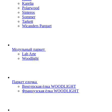
Karelia
Polarwood
Sinteros
Sommer
Tarkett
Wicanders Parquet
Модульный паркет
Lab Arte
Woodlight
Паркет елочка
Венгерская ёлка WOODLIGHT
Французская ёлка WOODLIGHT