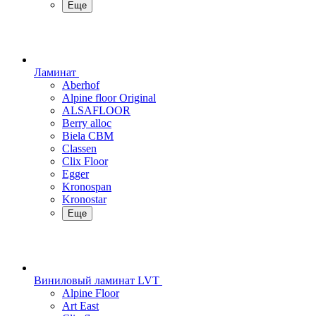
Еще
Ламинат
Aberhof
Alpine floor Original
ALSAFLOOR
Berry alloc
Biela CBM
Classen
Clix Floor
Egger
Kronospan
Kronostar
Еще
Виниловый ламинат LVT
Alpine Floor
Art East