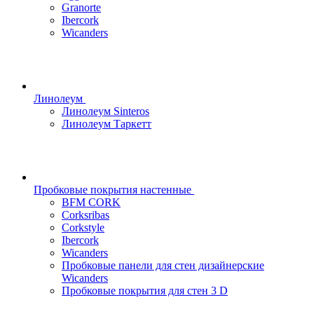
Granorte
Ibercork
Wicanders
Линолеум
Линолеум Sinteros
Линолеум Таркетт
Пробковые покрытия настенные
BFM CORK
Corksribas
Corkstyle
Ibercork
Wicanders
Пробковые панели для стен дизайнерские
Wicanders
Пробковые покрытия для стен 3 D