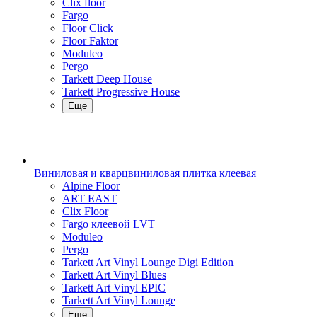
Clix floor
Fargo
Floor Click
Floor Faktor
Moduleo
Pergo
Tarkett Deep House
Tarkett Progressive House
Еще
Виниловая и кварцвиниловая плитка клеевая
Alpine Floor
ART EAST
Clix Floor
Fargo клеевой LVT
Moduleo
Pergo
Tarkett Art Vinyl Lounge Digi Edition
Tarkett Art Vinyl Blues
Tarkett Art Vinyl EPIC
Tarkett Art Vinyl Lounge
Еще