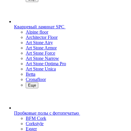
Кварцевый ламинат SPC
Alpine floor
Architector Floor
Art Stone Airy
Art Stone Armor
Art Stone Force
Art Stone Narrow
Art Stone Optima Pro
Art Stone Unica
Betta
Cronafloor
Еще
Пробковые полы с фотопечатью
BFM Cork
Corkstyle
Egger