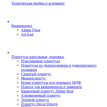
Техническая пробка и агломерат
Кварцвинил
Alpine Floor
Art East
Плинтусы напольные, порожки
Пластиковые плинтусы
Плинтусы из дюрополимера и ударопрочного
полимера
Скрытый плинтус
Микроплинтус
Белые плинтусы под покраску МДФ
Пороги для кварцвинила и ламината
Кварцевый плинтус Alpine floor
Алюминиевый плинтус
Теневой плинтус
Плинтус Decor Dizayn