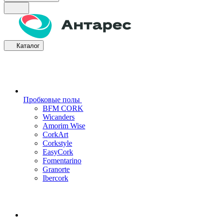
Каталог
Пробковые полы
BFM CORK
Wicanders
Amorim Wise
CorkArt
Corkstyle
EasyCork
Fomentarino
Granorte
Ibercork