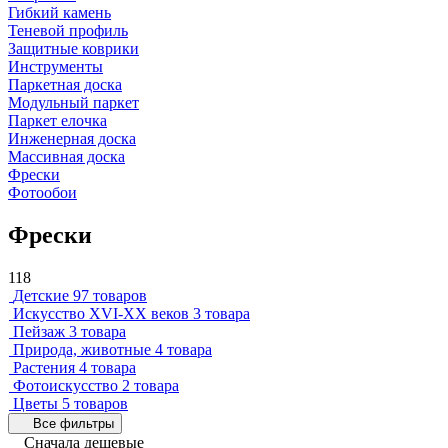
Гибкий камень
Теневой профиль
Защитные коврики
Инструменты
Паркетная доска
Модульный паркет
Паркет елочка
Инженерная доска
Массивная доска
Фрески
Фотообои
Фрески
118
Детские
97 товаров
Искусство XVI-XX веков
3 товара
Пейзаж
3 товара
Природа, животные
4 товара
Растения
4 товара
Фотоискусство
2 товара
Цветы
5 товаров
Все фильтры
Сначала дешевые