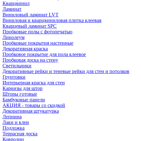
Кварцвинил
Ламинат
Виниловый ламинат LVT
Виниловая и кварцвиниловая плитка клеевая
Кварцевый ламинат SPC
Пробковые полы с фотопечатью
Линолеум
Пробковые покрытия настенные
Декоративная краска
Пробковое покрытие для пола клеевое
Пробковая доска на стену
Светильники
Декоративные рейки и теневые рейки для стен и потолков
Грунтовки
Интерьерная краска для стен
Карнизы для штор
Шторы готовые
Бамбуковые панели
АКЦИЯ - товары со скидкой
Декоративная штукатурка
Лепнина
Лаки и клеи
Подложка
Террасная доска
Ковролин