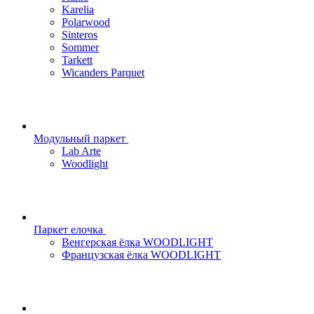
Karelia
Polarwood
Sinteros
Sommer
Tarkett
Wicanders Parquet
Модульный паркет
Lab Arte
Woodlight
Паркет елочка
Венгерская ёлка WOODLIGHT
Французская ёлка WOODLIGHT