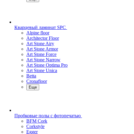
Кварцевый ламинат SPC
Alpine floor
Architector Floor
Art Stone Airy
Art Stone Armor
Art Stone Force
Art Stone Narrow
Art Stone Optima Pro
Art Stone Unica
Betta
Cronafloor
Еще
Пробковые полы с фотопечатью
BFM Cork
Corkstyle
Egger