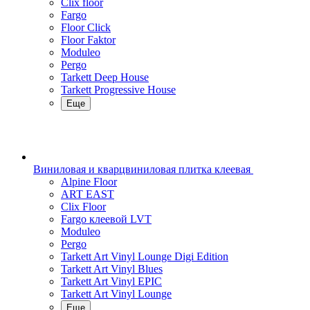
Clix floor
Fargo
Floor Click
Floor Faktor
Moduleo
Pergo
Tarkett Deep House
Tarkett Progressive House
Еще
Виниловая и кварцвиниловая плитка клеевая
Alpine Floor
ART EAST
Clix Floor
Fargo клеевой LVT
Moduleo
Pergo
Tarkett Art Vinyl Lounge Digi Edition
Tarkett Art Vinyl Blues
Tarkett Art Vinyl EPIC
Tarkett Art Vinyl Lounge
Еще