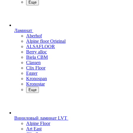
Еще
Ламинат
Aberhof
Alpine floor Original
ALSAFLOOR
Berry alloc
Biela CBM
Classen
Clix Floor
Egger
Kronospan
Kronostar
Еще
Виниловый ламинат LVT
Alpine Floor
Art East