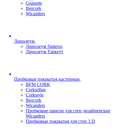
Granorte
Ibercork
Wicanders
Линолеум
Линолеум Sinteros
Линолеум Таркетт
Пробковые покрытия настенные
BFM CORK
Corksribas
Corkstyle
Ibercork
Wicanders
Пробковые панели для стен дизайнерские
Wicanders
Пробковые покрытия для стен 3 D