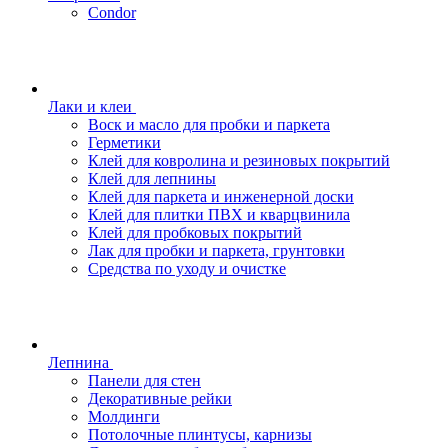
Condor
Лаки и клеи
Воск и масло для пробки и паркета
Герметики
Клей для ковролина и резиновых покрытий
Клей для лепнины
Клей для паркета и инженерной доски
Клей для плитки ПВХ и кварцвинила
Клей для пробковых покрытий
Лак для пробки и паркета, грунтовки
Средства по уходу и очистке
Лепнина
Панели для стен
Декоративные рейки
Молдинги
Потолочные плинтусы, карнизы