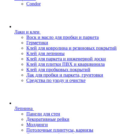
Condor
Лаки и клеи
Воск и масло для пробки и паркета
Герметики
Клей для ковролина и резиновых покрытий
Клей для лепнины
Клей для паркета и инженерной доски
Клей для плитки ПВХ и кварцвинила
Клей для пробковых покрытий
Лак для пробки и паркета, грунтовки
Средства по уходу и очистке
Лепнина
Панели для стен
Декоративные рейки
Молдинги
Потолочные плинтусы, карнизы