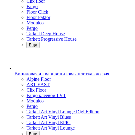
Clix floor
Fargo
Floor Click
Floor Faktor
Moduleo
Pergo
Tarkett Deep House
Tarkett Progressive House
Еще
Виниловая и кварцвиниловая плитка клеевая
Alpine Floor
ART EAST
Clix Floor
Fargo клеевой LVT
Moduleo
Pergo
Tarkett Art Vinyl Lounge Digi Edition
Tarkett Art Vinyl Blues
Tarkett Art Vinyl EPIC
Tarkett Art Vinyl Lounge
Еще