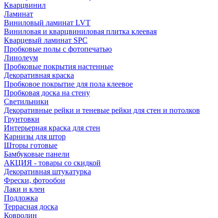
Кварцвинил
Ламинат
Виниловый ламинат LVT
Виниловая и кварцвиниловая плитка клеевая
Кварцевый ламинат SPC
Пробковые полы с фотопечатью
Линолеум
Пробковые покрытия настенные
Декоративная краска
Пробковое покрытие для пола клеевое
Пробковая доска на стену
Светильники
Декоративные рейки и теневые рейки для стен и потолков
Грунтовки
Интерьерная краска для стен
Карнизы для штор
Шторы готовые
Бамбуковые панели
АКЦИЯ - товары со скидкой
Декоративная штукатурка
Фрески, фотообои
Лаки и клеи
Подложка
Террасная доска
Ковролин