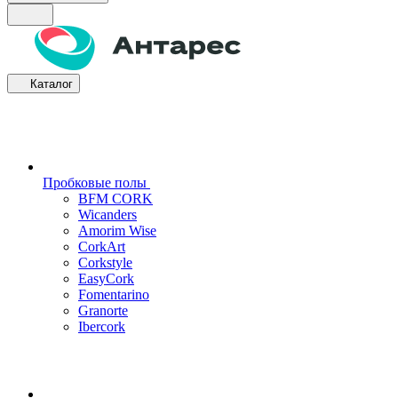
Каталог
Пробковые полы
BFM CORK
Wicanders
Amorim Wise
CorkArt
Corkstyle
EasyCork
Fomentarino
Granorte
Ibercork