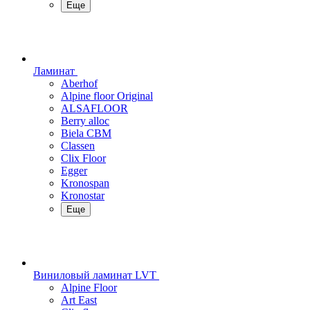
Еще
Ламинат
Aberhof
Alpine floor Original
ALSAFLOOR
Berry alloc
Biela CBM
Classen
Clix Floor
Egger
Kronospan
Kronostar
Еще
Виниловый ламинат LVT
Alpine Floor
Art East