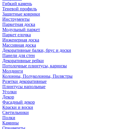
Гибкий камень
Теневой профиль
Защитные коврики
Инструменты
Паркетная доска
Модульный паркет
Паркет елочка
Инженерная доска
Массивная доска
Декоративные балки, брус и доски
Панели для стен
Декоративные рейки
Потолочные плинтусы, карнизы
Молдинги
Колонны, Полуколонны, Пилястры
Розетки декоративные
Плинтусы напольные
Уголки
Декор
Фасадный декор
Краски и воски
Светильники
Полки
Камины
Орнаменты