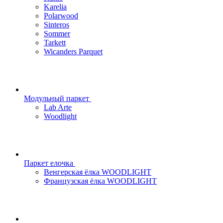
Karelia
Polarwood
Sinteros
Sommer
Tarkett
Wicanders Parquet
Модульный паркет
Lab Arte
Woodlight
Паркет елочка
Венгерская ёлка WOODLIGHT
Французская ёлка WOODLIGHT