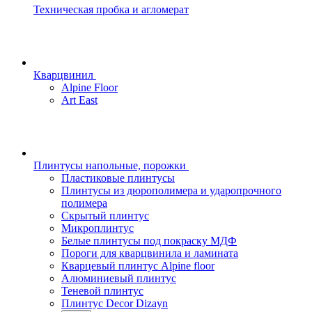
Техническая пробка и агломерат
Кварцвинил
Alpine Floor
Art East
Плинтусы напольные, порожки
Пластиковые плинтусы
Плинтусы из дюрополимера и ударопрочного
полимера
Скрытый плинтус
Микроплинтус
Белые плинтусы под покраску МДФ
Пороги для кварцвинила и ламината
Кварцевый плинтус Alpine floor
Алюминиевый плинтус
Теневой плинтус
Плинтус Decor Dizayn