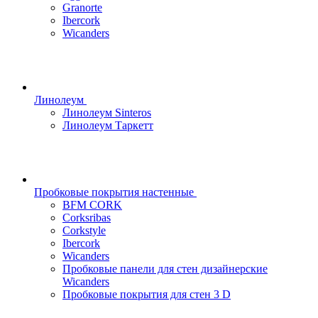
Granorte
Ibercork
Wicanders
Линолеум
Линолеум Sinteros
Линолеум Таркетт
Пробковые покрытия настенные
BFM CORK
Corksribas
Corkstyle
Ibercork
Wicanders
Пробковые панели для стен дизайнерские
Wicanders
Пробковые покрытия для стен 3 D