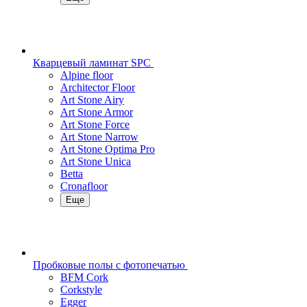
Кварцевый ламинат SPC
Alpine floor
Architector Floor
Art Stone Airy
Art Stone Armor
Art Stone Force
Art Stone Narrow
Art Stone Optima Pro
Art Stone Unica
Betta
Cronafloor
Еще
Пробковые полы с фотопечатью
BFM Cork
Corkstyle
Egger