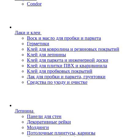
Condor
Лаки и клеи
Воск и масло для пробки и паркета
Герметики
Клей для ковролина и резиновых покрытий
Клей для лепнины
Клей для паркета и инженерной доски
Клей для плитки ПВХ и кварцвинила
Клей для пробковых покрытий
Лак для пробки и паркета, грунтовки
Средства по уходу и очистке
Лепнина
Панели для стен
Декоративные рейки
Молдинги
Потолочные плинтусы, карнизы