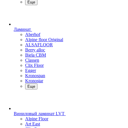
Еще
Ламинат
Aberhof
Alpine floor Original
ALSAFLOOR
Berry alloc
Biela CBM
Classen
Clix Floor
Egger
Kronospan
Kronostar
Еще
Виниловый ламинат LVT
Alpine Floor
Art East