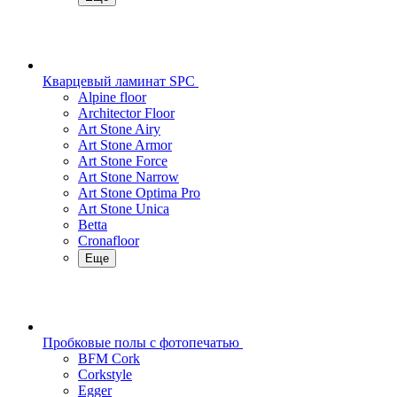
Кварцевый ламинат SPC
Alpine floor
Architector Floor
Art Stone Airy
Art Stone Armor
Art Stone Force
Art Stone Narrow
Art Stone Optima Pro
Art Stone Unica
Betta
Cronafloor
Еще
Пробковые полы с фотопечатью
BFM Cork
Corkstyle
Egger