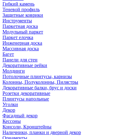
Гибкий камень
Теневой профиль
Защитные коврики
Инструменты
Паркетная доска
Модульный паркет
Паркет елочка
Инженерная доска
Массивная доска
Багет
Панели для стен
Декоративные рейки
Молдинги
Потолочные плинтусы, карнизы
Колонны, Полуколонны, Пилястры
Декоративные балки, брус и доски
Розетки декоративные
Плинтусы напольные
Уголки
Декор
Фасадный декор
Кессоны
Консоли, Кронштейны
Наличники, планки и дверной декор
Орнаменты