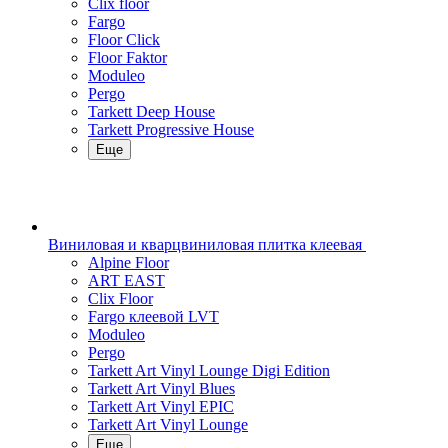
Clix floor
Fargo
Floor Click
Floor Faktor
Moduleo
Pergo
Tarkett Deep House
Tarkett Progressive House
Еще
Виниловая и кварцвиниловая плитка клеевая
Alpine Floor
ART EAST
Clix Floor
Fargo клеевой LVT
Moduleo
Pergo
Tarkett Art Vinyl Lounge Digi Edition
Tarkett Art Vinyl Blues
Tarkett Art Vinyl EPIC
Tarkett Art Vinyl Lounge
Еще