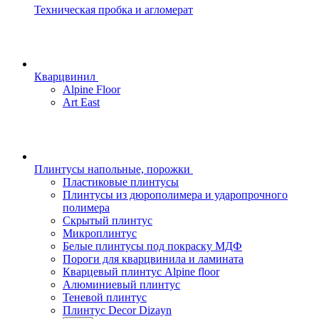
Техническая пробка и агломерат
Кварцвинил
Alpine Floor
Art East
Плинтусы напольные, порожки
Пластиковые плинтусы
Плинтусы из дюрополимера и ударопрочного
полимера
Скрытый плинтус
Микроплинтус
Белые плинтусы под покраску МДФ
Пороги для кварцвинила и ламината
Кварцевый плинтус Alpine floor
Алюминиевый плинтус
Теневой плинтус
Плинтус Decor Dizayn