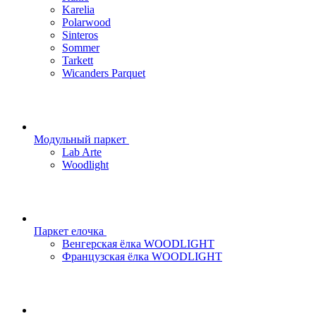
Karelia
Polarwood
Sinteros
Sommer
Tarkett
Wicanders Parquet
Модульный паркет
Lab Arte
Woodlight
Паркет елочка
Венгерская ёлка WOODLIGHT
Французская ёлка WOODLIGHT