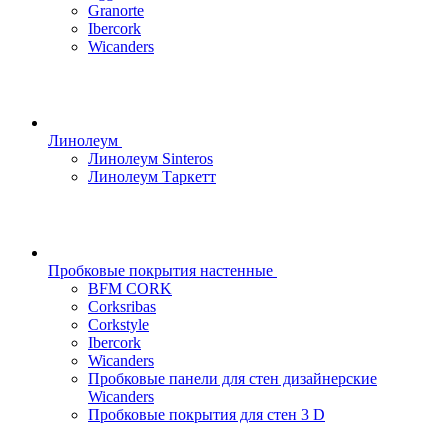
Granorte
Ibercork
Wicanders
Линолеум
Линолеум Sinteros
Линолеум Таркетт
Пробковые покрытия настенные
BFM CORK
Corksribas
Corkstyle
Ibercork
Wicanders
Пробковые панели для стен дизайнерские
Wicanders
Пробковые покрытия для стен 3 D