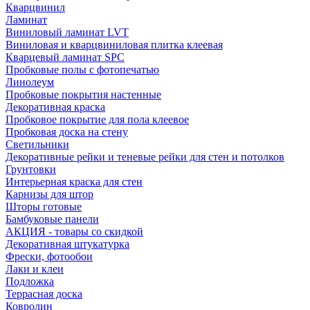
Кварцвинил
Ламинат
Виниловый ламинат LVT
Виниловая и кварцвиниловая плитка клеевая
Кварцевый ламинат SPC
Пробковые полы с фотопечатью
Линолеум
Пробковые покрытия настенные
Декоративная краска
Пробковое покрытие для пола клеевое
Пробковая доска на стену
Светильники
Декоративные рейки и теневые рейки для стен и потолков
Грунтовки
Интерьерная краска для стен
Карнизы для штор
Шторы готовые
Бамбуковые панели
АКЦИЯ - товары со скидкой
Декоративная штукатурка
Фрески, фотообои
Лаки и клеи
Подложка
Террасная доска
Ковролин