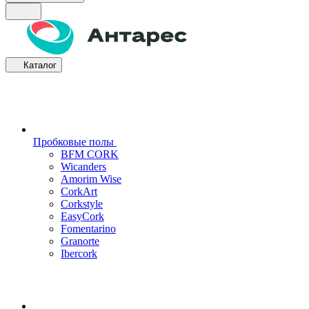
Каталог
Пробковые полы
BFM CORK
Wicanders
Amorim Wise
CorkArt
Corkstyle
EasyCork
Fomentarino
Granorte
Ibercork