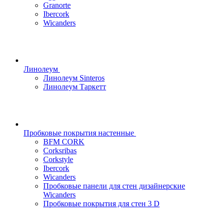
Granorte
Ibercork
Wicanders
Линолеум
Линолеум Sinteros
Линолеум Таркетт
Пробковые покрытия настенные
BFM CORK
Corksribas
Corkstyle
Ibercork
Wicanders
Пробковые панели для стен дизайнерские
Wicanders
Пробковые покрытия для стен 3 D