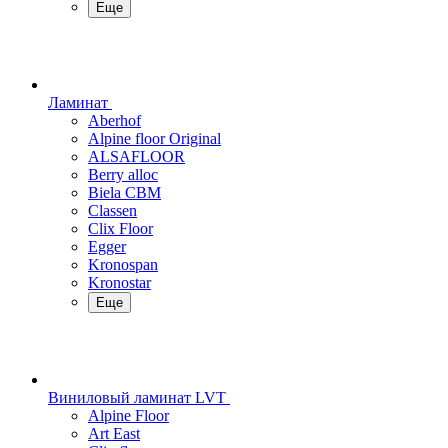
Еще
Ламинат
Aberhof
Alpine floor Original
ALSAFLOOR
Berry alloc
Biela CBM
Classen
Clix Floor
Egger
Kronospan
Kronostar
Еще
Виниловый ламинат LVT
Alpine Floor
Art East