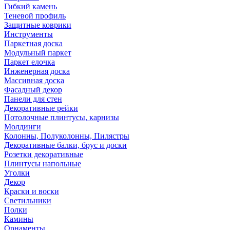
Гибкий камень
Теневой профиль
Защитные коврики
Инструменты
Паркетная доска
Модульный паркет
Паркет елочка
Инженерная доска
Массивная доска
Фасадный декор
Панели для стен
Декоративные рейки
Потолочные плинтусы, карнизы
Молдинги
Колонны, Полуколонны, Пилястры
Декоративные балки, брус и доски
Розетки декоративные
Плинтусы напольные
Уголки
Декор
Краски и воски
Светильники
Полки
Камины
Орнаменты