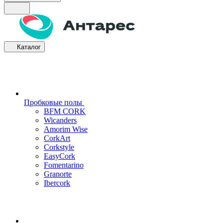
Каталог
Пробковые полы
BFM CORK
Wicanders
Amorim Wise
CorkArt
Corkstyle
EasyCork
Fomentarino
Granorte
Ibercork