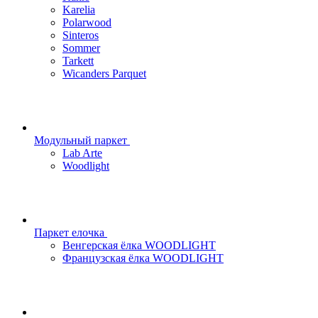
Karelia
Polarwood
Sinteros
Sommer
Tarkett
Wicanders Parquet
Модульный паркет
Lab Arte
Woodlight
Паркет елочка
Венгерская ёлка WOODLIGHT
Французская ёлка WOODLIGHT