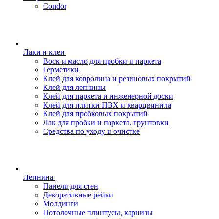
Condor
Лаки и клеи
Воск и масло для пробки и паркета
Герметики
Клей для ковролина и резиновых покрытий
Клей для лепнины
Клей для паркета и инженерной доски
Клей для плитки ПВХ и кварцвинила
Клей для пробковых покрытий
Лак для пробки и паркета, грунтовки
Средства по уходу и очистке
Лепнина
Панели для стен
Декоративные рейки
Молдинги
Потолочные плинтусы, карнизы