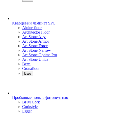
Кварцевый ламинат SPC
Alpine floor
Architector Floor
Art Stone Airy
Art Stone Armor
Art Stone Force
Art Stone Narrow
Art Stone Optima Pro
Art Stone Unica
Betta
Cronafloor
Еще
Пробковые полы с фотопечатью
BFM Cork
Corkstyle
Egger