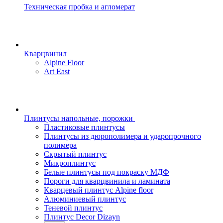
Техническая пробка и агломерат
Кварцвинил
Alpine Floor
Art East
Плинтусы напольные, порожки
Пластиковые плинтусы
Плинтусы из дюрополимера и ударопрочного
полимера
Скрытый плинтус
Микроплинтус
Белые плинтусы под покраску МДФ
Пороги для кварцвинила и ламината
Кварцевый плинтус Alpine floor
Алюминиевый плинтус
Теневой плинтус
Плинтус Decor Dizayn