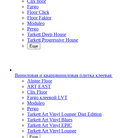
Clix floor
Fargo
Floor Click
Floor Faktor
Moduleo
Pergo
Tarkett Deep House
Tarkett Progressive House
Еще
Виниловая и кварцвиниловая плитка клеевая
Alpine Floor
ART EAST
Clix Floor
Fargo клеевой LVT
Moduleo
Pergo
Tarkett Art Vinyl Lounge Digi Edition
Tarkett Art Vinyl Blues
Tarkett Art Vinyl EPIC
Tarkett Art Vinyl Lounge
Еще