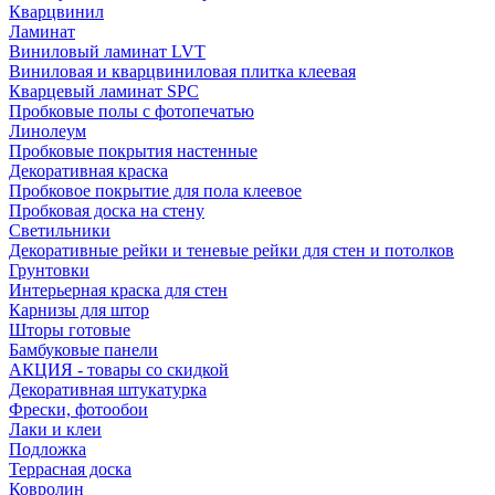
Кварцвинил
Ламинат
Виниловый ламинат LVT
Виниловая и кварцвиниловая плитка клеевая
Кварцевый ламинат SPC
Пробковые полы с фотопечатью
Линолеум
Пробковые покрытия настенные
Декоративная краска
Пробковое покрытие для пола клеевое
Пробковая доска на стену
Светильники
Декоративные рейки и теневые рейки для стен и потолков
Грунтовки
Интерьерная краска для стен
Карнизы для штор
Шторы готовые
Бамбуковые панели
АКЦИЯ - товары со скидкой
Декоративная штукатурка
Фрески, фотообои
Лаки и клеи
Подложка
Террасная доска
Ковролин