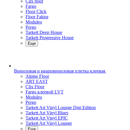
Clix floor
Fargo
Floor Click
Floor Faktor
Moduleo
Pergo
Tarkett Deep House
Tarkett Progressive House
Еще
Виниловая и кварцвиниловая плитка клеевая
Alpine Floor
ART EAST
Clix Floor
Fargo клеевой LVT
Moduleo
Pergo
Tarkett Art Vinyl Lounge Digi Edition
Tarkett Art Vinyl Blues
Tarkett Art Vinyl EPIC
Tarkett Art Vinyl Lounge
Еще