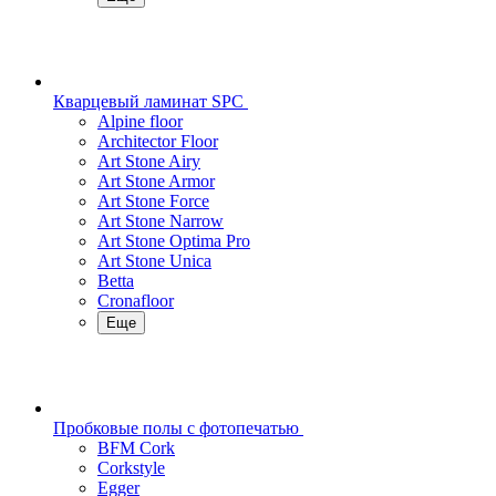
Кварцевый ламинат SPC
Alpine floor
Architector Floor
Art Stone Airy
Art Stone Armor
Art Stone Force
Art Stone Narrow
Art Stone Optima Pro
Art Stone Unica
Betta
Cronafloor
Еще
Пробковые полы с фотопечатью
BFM Cork
Corkstyle
Egger