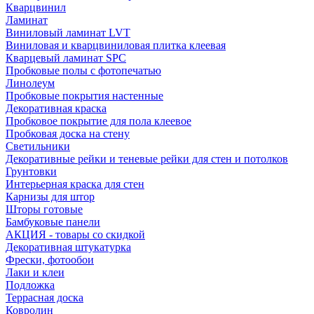
Кварцвинил
Ламинат
Виниловый ламинат LVT
Виниловая и кварцвиниловая плитка клеевая
Кварцевый ламинат SPC
Пробковые полы с фотопечатью
Линолеум
Пробковые покрытия настенные
Декоративная краска
Пробковое покрытие для пола клеевое
Пробковая доска на стену
Светильники
Декоративные рейки и теневые рейки для стен и потолков
Грунтовки
Интерьерная краска для стен
Карнизы для штор
Шторы готовые
Бамбуковые панели
АКЦИЯ - товары со скидкой
Декоративная штукатурка
Фрески, фотообои
Лаки и клеи
Подложка
Террасная доска
Ковролин