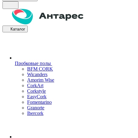
Каталог
Пробковые полы
BFM CORK
Wicanders
Amorim Wise
CorkArt
Corkstyle
EasyCork
Fomentarino
Granorte
Ibercork