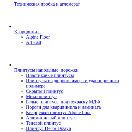
Техническая пробка и агломерат
Кварцвинил
Alpine Floor
Art East
Плинтусы напольные, порожки
Пластиковые плинтусы
Плинтусы из дюрополимера и ударопрочного
полимера
Скрытый плинтус
Микроплинтус
Белые плинтусы под покраску МДФ
Пороги для кварцвинила и ламината
Кварцевый плинтус Alpine floor
Алюминиевый плинтус
Теневой плинтус
Плинтус Decor Dizayn