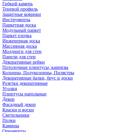
Гибкий камень
Теневой профиль
Защитные коврики
Инструменты
Паркетная доска
Модульный паркет
Паркет елочка
Инженерная доска
Массивная доска
Молдинги для стен
Панели для стен
Декоративные рейки
Потолочные плинтусы, карнизы
Колонны, Полуколонны, Пилястры
Декоративные балки, брус и доски
Розетки декоративные
Уголки
Плинтусы напольные
Декор
Фасадный декор
Краски и воски
Светильники
Полки
Камины
Орнаменты