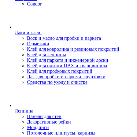
Condor
Лаки и клеи
Воск и масло для пробки и паркета
Герметики
Клей для ковролина и резиновых покрытий
Клей для лепнины
Клей для паркета и инженерной доски
Клей для плитки ПВХ и кварцвинила
Клей для пробковых покрытий
Лак для пробки и паркета, грунтовки
Средства по уходу и очистке
Лепнина
Панели для стен
Декоративные рейки
Молдинги
Потолочные плинтусы, карнизы