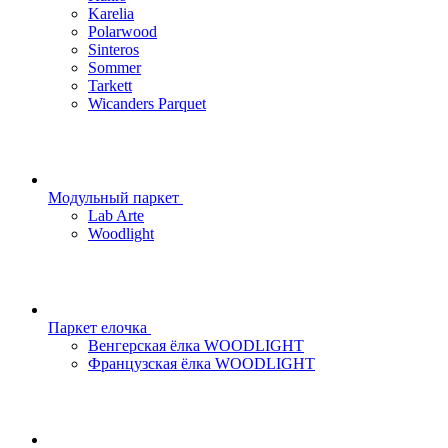
Karelia
Polarwood
Sinteros
Sommer
Tarkett
Wicanders Parquet
Модульный паркет
Lab Arte
Woodlight
Паркет елочка
Венгерская ёлка WOODLIGHT
Французская ёлка WOODLIGHT