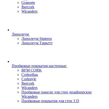
Granorte
Ibercork
Wicanders
Линолеум
Линолеум Sinteros
Линолеум Таркетт
Пробковые покрытия настенные
BFM CORK
Corksribas
Corkstyle
Ibercork
Wicanders
Пробковые панели для стен дизайнерские
Wicanders
Пробковые покрытия для стен 3 D