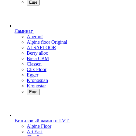
Еще
Ламинат
Aberhof
Alpine floor Original
ALSAFLOOR
Berry alloc
Biela CBM
Classen
Clix Floor
Egger
Kronospan
Kronostar
Еще
Виниловый ламинат LVT
Alpine Floor
Art East