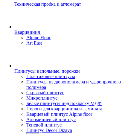
Техническая пробка и агломерат
Кварцвинил
Alpine Floor
Art East
Плинтусы напольные, порожки
Пластиковые плинтусы
Плинтусы из дюрополимера и ударопрочного
полимера
Скрытый плинтус
Микроплинтус
Белые плинтусы под покраску МДФ
Пороги для кварцвинила и ламината
Кварцевый плинтус Alpine floor
Алюминиевый плинтус
Теневой плинтус
Плинтус Decor Dizayn