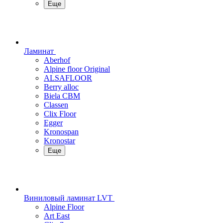
Еще
Ламинат
Aberhof
Alpine floor Original
ALSAFLOOR
Berry alloc
Biela CBM
Classen
Clix Floor
Egger
Kronospan
Kronostar
Еще
Виниловый ламинат LVT
Alpine Floor
Art East