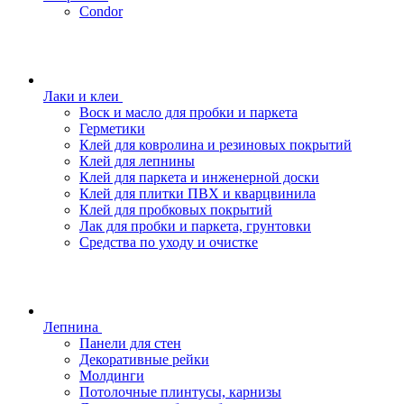
Condor
Лаки и клеи
Воск и масло для пробки и паркета
Герметики
Клей для ковролина и резиновых покрытий
Клей для лепнины
Клей для паркета и инженерной доски
Клей для плитки ПВХ и кварцвинила
Клей для пробковых покрытий
Лак для пробки и паркета, грунтовки
Средства по уходу и очистке
Лепнина
Панели для стен
Декоративные рейки
Молдинги
Потолочные плинтусы, карнизы