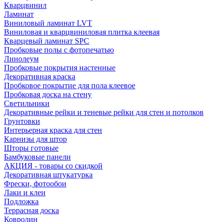
Кварцвинил
Ламинат
Виниловый ламинат LVT
Виниловая и кварцвиниловая плитка клеевая
Кварцевый ламинат SPC
Пробковые полы с фотопечатью
Линолеум
Пробковые покрытия настенные
Декоративная краска
Пробковое покрытие для пола клеевое
Пробковая доска на стену
Светильники
Декоративные рейки и теневые рейки для стен и потолков
Грунтовки
Интерьерная краска для стен
Карнизы для штор
Шторы готовые
Бамбуковые панели
АКЦИЯ - товары со скидкой
Декоративная штукатурка
Фрески, фотообои
Лаки и клеи
Подложка
Террасная доска
Ковролин