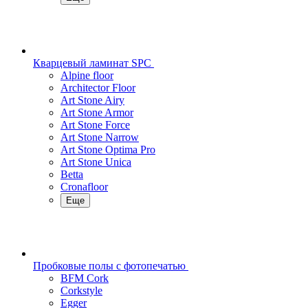
Кварцевый ламинат SPC
Alpine floor
Architector Floor
Art Stone Airy
Art Stone Armor
Art Stone Force
Art Stone Narrow
Art Stone Optima Pro
Art Stone Unica
Betta
Cronafloor
Еще
Пробковые полы с фотопечатью
BFM Cork
Corkstyle
Egger