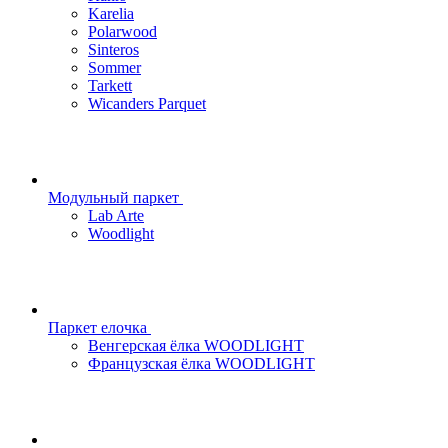
Karelia
Polarwood
Sinteros
Sommer
Tarkett
Wicanders Parquet
Модульный паркет
Lab Arte
Woodlight
Паркет елочка
Венгерская ёлка WOODLIGHT
Французская ёлка WOODLIGHT