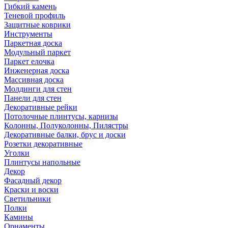
Гибкий камень
Теневой профиль
Защитные коврики
Инструменты
Паркетная доска
Модульный паркет
Паркет елочка
Инженерная доска
Массивная доска
Молдинги для стен
Панели для стен
Декоративные рейки
Потолочные плинтусы, карнизы
Колонны, Полуколонны, Пилястры
Декоративные балки, брус и доски
Розетки декоративные
Уголки
Плинтусы напольные
Декор
Фасадный декор
Краски и воски
Светильники
Полки
Камины
Орнаменты