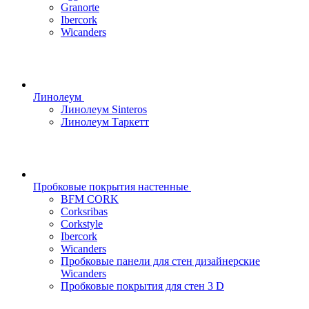
Granorte
Ibercork
Wicanders
Линолеум
Линолеум Sinteros
Линолеум Таркетт
Пробковые покрытия настенные
BFM CORK
Corksribas
Corkstyle
Ibercork
Wicanders
Пробковые панели для стен дизайнерские
Wicanders
Пробковые покрытия для стен 3 D