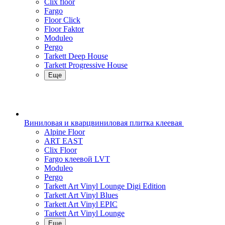
Clix floor
Fargo
Floor Click
Floor Faktor
Moduleo
Pergo
Tarkett Deep House
Tarkett Progressive House
Еще
Виниловая и кварцвиниловая плитка клеевая
Alpine Floor
ART EAST
Clix Floor
Fargo клеевой LVT
Moduleo
Pergo
Tarkett Art Vinyl Lounge Digi Edition
Tarkett Art Vinyl Blues
Tarkett Art Vinyl EPIC
Tarkett Art Vinyl Lounge
Еще