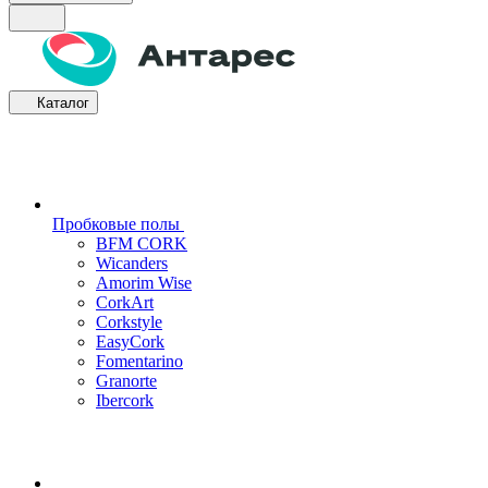
Каталог
Пробковые полы
BFM CORK
Wicanders
Amorim Wise
CorkArt
Corkstyle
EasyCork
Fomentarino
Granorte
Ibercork