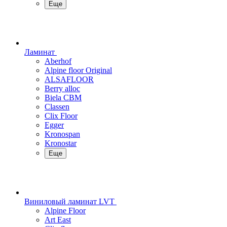
Еще
Ламинат
Aberhof
Alpine floor Original
ALSAFLOOR
Berry alloc
Biela CBM
Classen
Clix Floor
Egger
Kronospan
Kronostar
Еще
Виниловый ламинат LVT
Alpine Floor
Art East