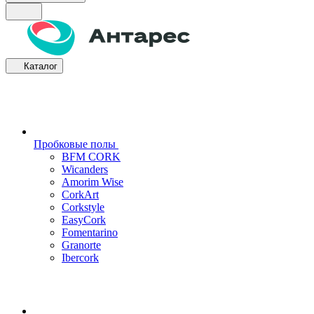
Каталог
Пробковые полы
BFM CORK
Wicanders
Amorim Wise
CorkArt
Corkstyle
EasyCork
Fomentarino
Granorte
Ibercork