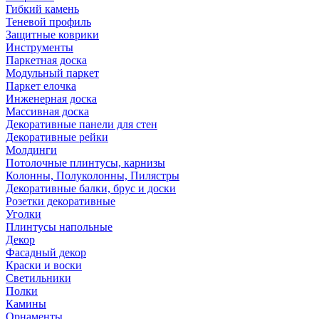
Гибкий камень
Теневой профиль
Защитные коврики
Инструменты
Паркетная доска
Модульный паркет
Паркет елочка
Инженерная доска
Массивная доска
Декоративные панели для стен
Декоративные рейки
Молдинги
Потолочные плинтусы, карнизы
Колонны, Полуколонны, Пилястры
Декоративные балки, брус и доски
Розетки декоративные
Уголки
Плинтусы напольные
Декор
Фасадный декор
Краски и воски
Светильники
Полки
Камины
Орнаменты