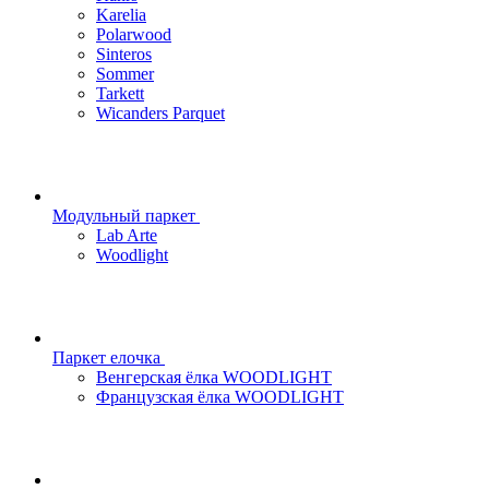
Karelia
Polarwood
Sinteros
Sommer
Tarkett
Wicanders Parquet
Модульный паркет
Lab Arte
Woodlight
Паркет елочка
Венгерская ёлка WOODLIGHT
Французская ёлка WOODLIGHT