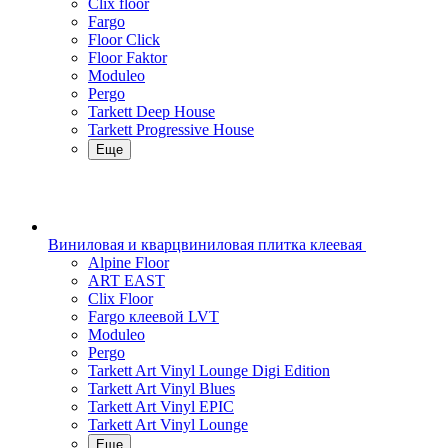
Clix floor
Fargo
Floor Click
Floor Faktor
Moduleo
Pergo
Tarkett Deep House
Tarkett Progressive House
Еще
Виниловая и кварцвиниловая плитка клеевая
Alpine Floor
ART EAST
Clix Floor
Fargo клеевой LVT
Moduleo
Pergo
Tarkett Art Vinyl Lounge Digi Edition
Tarkett Art Vinyl Blues
Tarkett Art Vinyl EPIC
Tarkett Art Vinyl Lounge
Еще