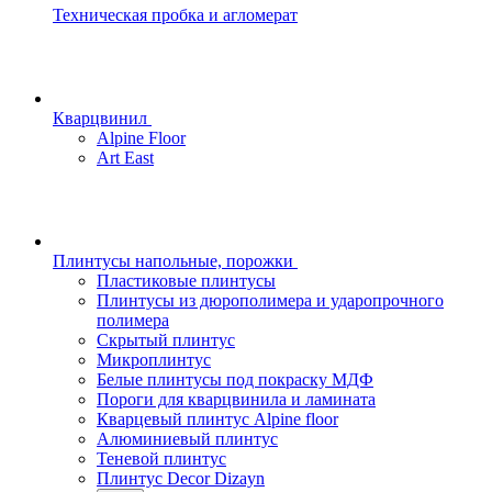
Техническая пробка и агломерат
Кварцвинил
Alpine Floor
Art East
Плинтусы напольные, порожки
Пластиковые плинтусы
Плинтусы из дюрополимера и ударопрочного
полимера
Скрытый плинтус
Микроплинтус
Белые плинтусы под покраску МДФ
Пороги для кварцвинила и ламината
Кварцевый плинтус Alpine floor
Алюминиевый плинтус
Теневой плинтус
Плинтус Decor Dizayn