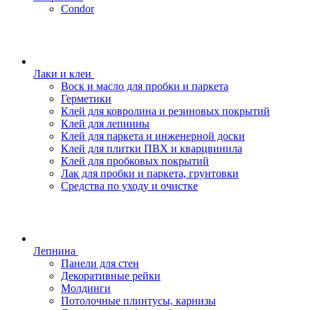
Condor
Лаки и клеи
Воск и масло для пробки и паркета
Герметики
Клей для ковролина и резиновых покрытий
Клей для лепнины
Клей для паркета и инженерной доски
Клей для плитки ПВХ и кварцвинила
Клей для пробковых покрытий
Лак для пробки и паркета, грунтовки
Средства по уходу и очистке
Лепнина
Панели для стен
Декоративные рейки
Молдинги
Потолочные плинтусы, карнизы