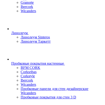
Granorte
Ibercork
Wicanders
Линолеум
Линолеум Sinteros
Линолеум Таркетт
Пробковые покрытия настенные
BFM CORK
Corksribas
Corkstyle
Ibercork
Wicanders
Пробковые панели для стен дизайнерские
Wicanders
Пробковые покрытия для стен 3 D