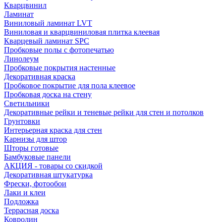
Кварцвинил
Ламинат
Виниловый ламинат LVT
Виниловая и кварцвиниловая плитка клеевая
Кварцевый ламинат SPC
Пробковые полы с фотопечатью
Линолеум
Пробковые покрытия настенные
Декоративная краска
Пробковое покрытие для пола клеевое
Пробковая доска на стену
Светильники
Декоративные рейки и теневые рейки для стен и потолков
Грунтовки
Интерьерная краска для стен
Карнизы для штор
Шторы готовые
Бамбуковые панели
АКЦИЯ - товары со скидкой
Декоративная штукатурка
Фрески, фотообои
Лаки и клеи
Подложка
Террасная доска
Ковролин