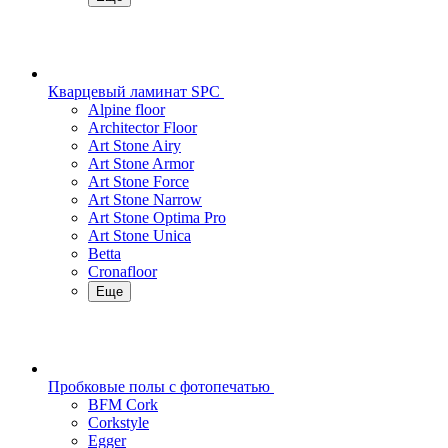
Кварцевый ламинат SPC
Alpine floor
Architector Floor
Art Stone Airy
Art Stone Armor
Art Stone Force
Art Stone Narrow
Art Stone Optima Pro
Art Stone Unica
Betta
Cronafloor
Еще
Пробковые полы с фотопечатью
BFM Cork
Corkstyle
Egger