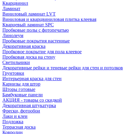
Кварцвинил
Ламинат
Виниловый ламинат LVT
Виниловая и кварцвиниловая плитка клеевая
Кварцевый ламинат SPC
Пробковые полы с фотопечатью
Линолеум
Пробковые покрытия настенные
Декоративная краска
Пробковое покрытие для пола клеевое
Пробковая доска на стену
Светильники
Декоративные рейки и теневые рейки для стен и потолков
Грунтовки
Интерьерная краска для стен
Карнизы для штор
Шторы готовые
Бамбуковые панели
АКЦИЯ - товары со скидкой
Декоративная штукатурка
Фрески, фотообои
Лаки и клеи
Подложка
Террасная доска
Ковролин