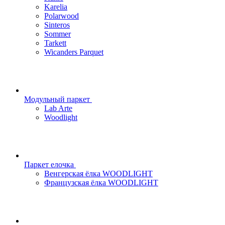
Karelia
Polarwood
Sinteros
Sommer
Tarkett
Wicanders Parquet
Модульный паркет
Lab Arte
Woodlight
Паркет елочка
Венгерская ёлка WOODLIGHT
Французская ёлка WOODLIGHT