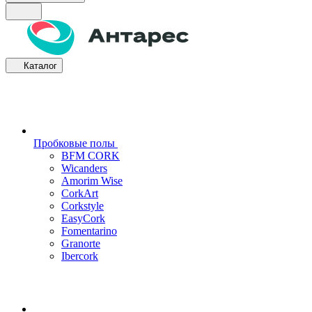
Каталог
Пробковые полы
BFM CORK
Wicanders
Amorim Wise
CorkArt
Corkstyle
EasyCork
Fomentarino
Granorte
Ibercork