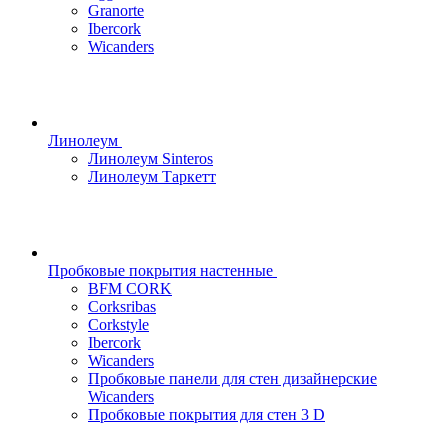
Granorte
Ibercork
Wicanders
Линолеум
Линолеум Sinteros
Линолеум Таркетт
Пробковые покрытия настенные
BFM CORK
Corksribas
Corkstyle
Ibercork
Wicanders
Пробковые панели для стен дизайнерские
Wicanders
Пробковые покрытия для стен 3 D