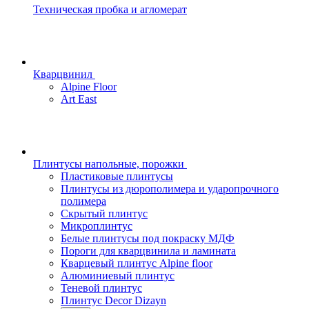
Техническая пробка и агломерат
Кварцвинил
Alpine Floor
Art East
Плинтусы напольные, порожки
Пластиковые плинтусы
Плинтусы из дюрополимера и ударопрочного
полимера
Скрытый плинтус
Микроплинтус
Белые плинтусы под покраску МДФ
Пороги для кварцвинила и ламината
Кварцевый плинтус Alpine floor
Алюминиевый плинтус
Теневой плинтус
Плинтус Decor Dizayn