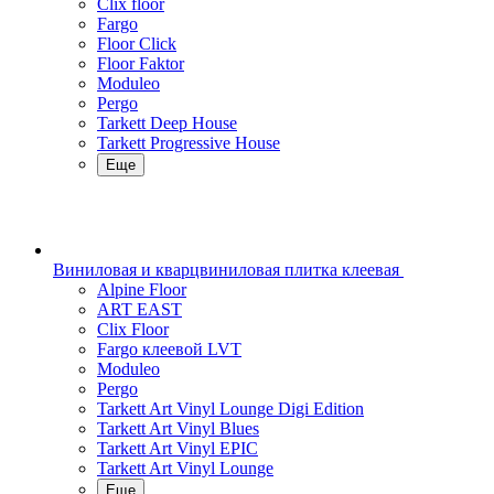
Clix floor
Fargo
Floor Click
Floor Faktor
Moduleo
Pergo
Tarkett Deep House
Tarkett Progressive House
Еще
Виниловая и кварцвиниловая плитка клеевая
Alpine Floor
ART EAST
Clix Floor
Fargo клеевой LVT
Moduleo
Pergo
Tarkett Art Vinyl Lounge Digi Edition
Tarkett Art Vinyl Blues
Tarkett Art Vinyl EPIC
Tarkett Art Vinyl Lounge
Еще