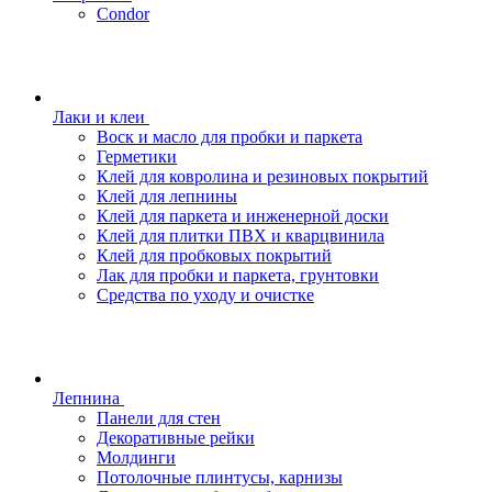
Condor
Лаки и клеи
Воск и масло для пробки и паркета
Герметики
Клей для ковролина и резиновых покрытий
Клей для лепнины
Клей для паркета и инженерной доски
Клей для плитки ПВХ и кварцвинила
Клей для пробковых покрытий
Лак для пробки и паркета, грунтовки
Средства по уходу и очистке
Лепнина
Панели для стен
Декоративные рейки
Молдинги
Потолочные плинтусы, карнизы