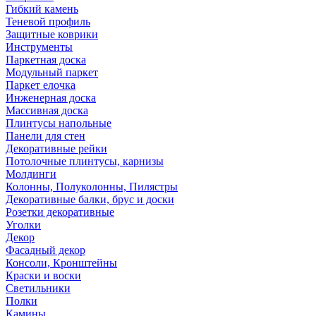
Гибкий камень
Теневой профиль
Защитные коврики
Инструменты
Паркетная доска
Модульный паркет
Паркет елочка
Инженерная доска
Массивная доска
Плинтусы напольные
Панели для стен
Декоративные рейки
Потолочные плинтусы, карнизы
Молдинги
Колонны, Полуколонны, Пилястры
Декоративные балки, брус и доски
Розетки декоративные
Уголки
Декор
Фасадный декор
Консоли, Кронштейны
Краски и воски
Светильники
Полки
Камины