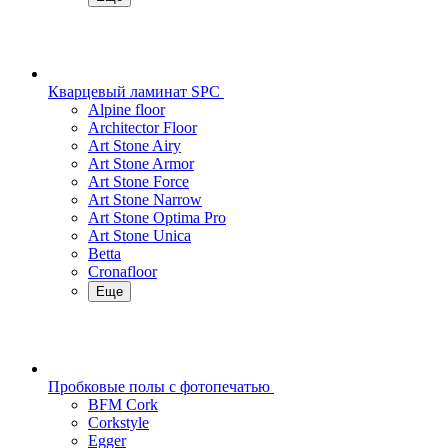
Кварцевый ламинат SPC
Alpine floor
Architector Floor
Art Stone Airy
Art Stone Armor
Art Stone Force
Art Stone Narrow
Art Stone Optima Pro
Art Stone Unica
Betta
Cronafloor
Еще
Пробковые полы с фотопечатью
BFM Cork
Corkstyle
Egger