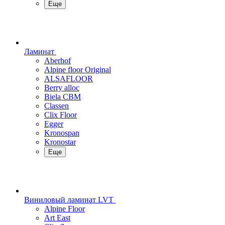
Еще
Ламинат
Aberhof
Alpine floor Original
ALSAFLOOR
Berry alloc
Biela CBM
Classen
Clix Floor
Egger
Kronospan
Kronostar
Еще
Виниловый ламинат LVT
Alpine Floor
Art East