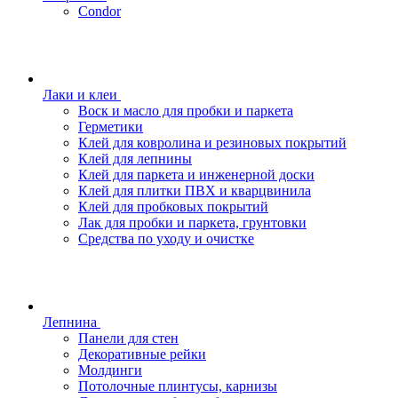
Condor
Лаки и клеи
Воск и масло для пробки и паркета
Герметики
Клей для ковролина и резиновых покрытий
Клей для лепнины
Клей для паркета и инженерной доски
Клей для плитки ПВХ и кварцвинила
Клей для пробковых покрытий
Лак для пробки и паркета, грунтовки
Средства по уходу и очистке
Лепнина
Панели для стен
Декоративные рейки
Молдинги
Потолочные плинтусы, карнизы