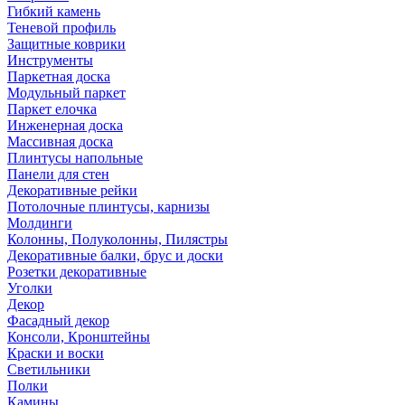
Гибкий камень
Теневой профиль
Защитные коврики
Инструменты
Паркетная доска
Модульный паркет
Паркет елочка
Инженерная доска
Массивная доска
Плинтусы напольные
Панели для стен
Декоративные рейки
Потолочные плинтусы, карнизы
Молдинги
Колонны, Полуколонны, Пилястры
Декоративные балки, брус и доски
Розетки декоративные
Уголки
Декор
Фасадный декор
Консоли, Кронштейны
Краски и воски
Светильники
Полки
Камины