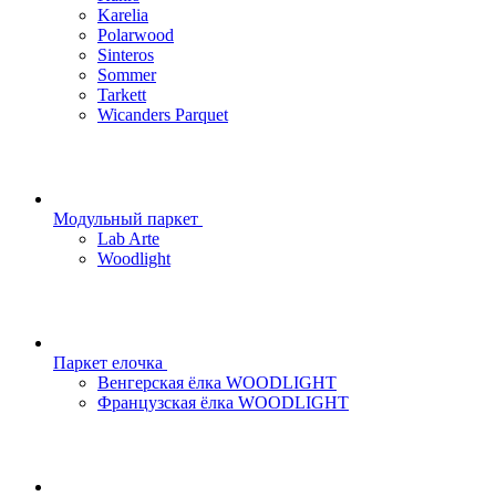
Karelia
Polarwood
Sinteros
Sommer
Tarkett
Wicanders Parquet
Модульный паркет
Lab Arte
Woodlight
Паркет елочка
Венгерская ёлка WOODLIGHT
Французская ёлка WOODLIGHT