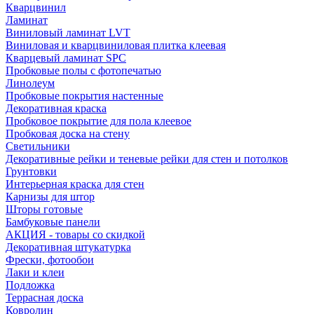
Кварцвинил
Ламинат
Виниловый ламинат LVT
Виниловая и кварцвиниловая плитка клеевая
Кварцевый ламинат SPC
Пробковые полы с фотопечатью
Линолеум
Пробковые покрытия настенные
Декоративная краска
Пробковое покрытие для пола клеевое
Пробковая доска на стену
Светильники
Декоративные рейки и теневые рейки для стен и потолков
Грунтовки
Интерьерная краска для стен
Карнизы для штор
Шторы готовые
Бамбуковые панели
АКЦИЯ - товары со скидкой
Декоративная штукатурка
Фрески, фотообои
Лаки и клеи
Подложка
Террасная доска
Ковролин