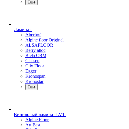
Еще
Ламинат
Aberhof
Alpine floor Original
ALSAFLOOR
Berry alloc
Biela CBM
Classen
Clix Floor
Egger
Kronospan
Kronostar
Еще
Виниловый ламинат LVT
Alpine Floor
Art East