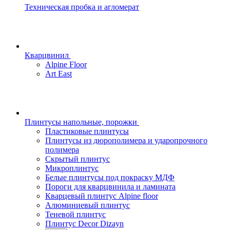
Техническая пробка и агломерат
Кварцвинил
Alpine Floor
Art East
Плинтусы напольные, порожки
Пластиковые плинтусы
Плинтусы из дюрополимера и ударопрочного
полимера
Скрытый плинтус
Микроплинтус
Белые плинтусы под покраску МДФ
Пороги для кварцвинила и ламината
Кварцевый плинтус Alpine floor
Алюминиевый плинтус
Теневой плинтус
Плинтус Decor Dizayn