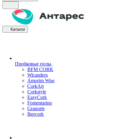
Каталог
Пробковые полы
BFM CORK
Wicanders
Amorim Wise
CorkArt
Corkstyle
EasyCork
Fomentarino
Granorte
Ibercork