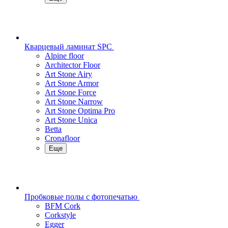
Кварцевый ламинат SPC
Alpine floor
Architector Floor
Art Stone Airy
Art Stone Armor
Art Stone Force
Art Stone Narrow
Art Stone Optima Pro
Art Stone Unica
Betta
Cronafloor
Еще
Пробковые полы с фотопечатью
BFM Cork
Corkstyle
Egger