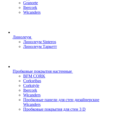
Granorte
Ibercork
Wicanders
Линолеум
Линолеум Sinteros
Линолеум Таркетт
Пробковые покрытия настенные
BFM CORK
Corksribas
Corkstyle
Ibercork
Wicanders
Пробковые панели для стен дизайнерские
Wicanders
Пробковые покрытия для стен 3 D