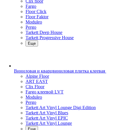
Clix floor
Fargo
Floor Click
Floor Faktor
Moduleo
Pergo
Tarkett Deep House
Tarkett Progressive House
Еще
Виниловая и кварцвиниловая плитка клеевая
Alpine Floor
ART EAST
Clix Floor
Fargo клеевой LVT
Moduleo
Pergo
Tarkett Art Vinyl Lounge Digi Edition
Tarkett Art Vinyl Blues
Tarkett Art Vinyl EPIC
Tarkett Art Vinyl Lounge
Еще