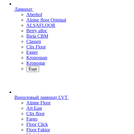
Ламинат
Aberhof
Alpine floor Original
ALSAFLOOR
Berry alloc
Biela CBM
Classen
Clix Floor
Egger
Kronospan
Kronostar
Еще
Виниловый ламинат LVT
Alpine Floor
Art East
Clix floor
Fargo
Floor Click
Floor Faktor