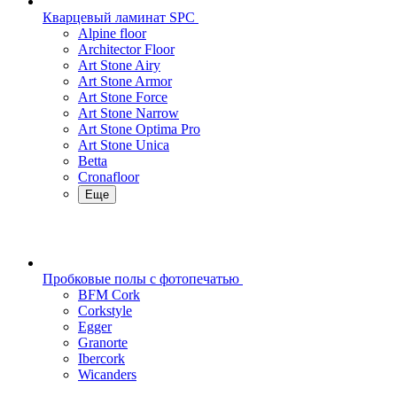
Кварцевый ламинат SPC
Alpine floor
Architector Floor
Art Stone Airy
Art Stone Armor
Art Stone Force
Art Stone Narrow
Art Stone Optima Pro
Art Stone Unica
Betta
Cronafloor
Еще
Пробковые полы с фотопечатью
BFM Cork
Corkstyle
Egger
Granorte
Ibercork
Wicanders