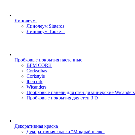
Линолеум
Линолеум Sinteros
Линолеум Таркетт
Пробковые покрытия настенные
BFM CORK
Corksribas
Corkstyle
Ibercork
Wicanders
Пробковые панели для стен дизайнерские Wicanders
Пробковые покрытия для стен 3 D
Декоративная краска
Декоративная краска "Мокрый шелк"