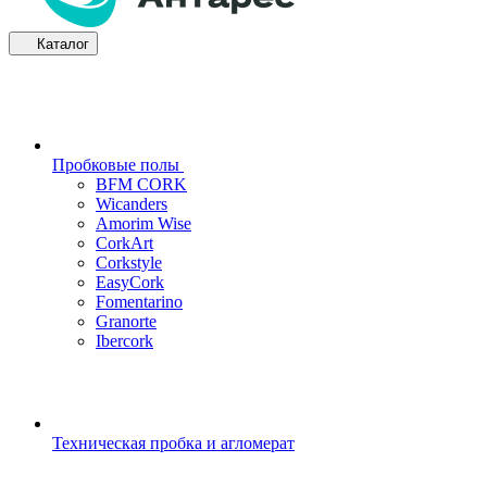
Каталог
Пробковые полы
BFM CORK
Wicanders
Amorim Wise
CorkArt
Corkstyle
EasyCork
Fomentarino
Granorte
Ibercork
Техническая пробка и агломерат