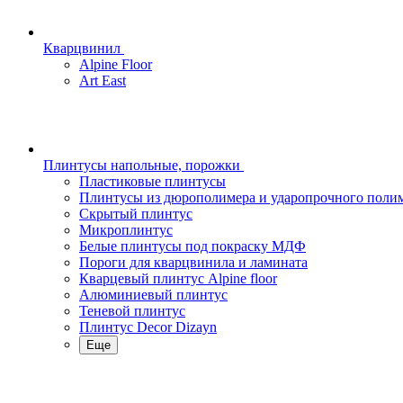
Кварцвинил
Alpine Floor
Art East
Плинтусы напольные, порожки
Пластиковые плинтусы
Плинтусы из дюрополимера и ударопрочного поли
Скрытый плинтус
Микроплинтус
Белые плинтусы под покраску МДФ
Пороги для кварцвинила и ламината
Кварцевый плинтус Alpine floor
Алюминиевый плинтус
Теневой плинтус
Плинтус Decor Dizayn
Еще