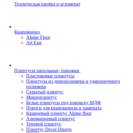
Техническая пробка и агломерат
Кварцвинил
Alpine Floor
Art East
Плинтусы напольные, порожки
Пластиковые плинтусы
Плинтусы из дюрополимера и ударопрочного
полимера
Скрытый плинтус
Микроплинтус
Белые плинтусы под покраску МДФ
Пороги для кварцвинила и ламината
Кварцевый плинтус Alpine floor
Алюминиевый плинтус
Теневой плинтус
Плинтус Decor Dizayn