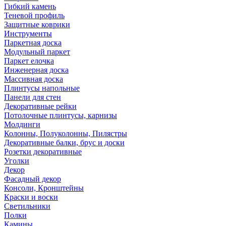
Гибкий камень
Теневой профиль
Защитные коврики
Инструменты
Паркетная доска
Модульный паркет
Паркет елочка
Инженерная доска
Массивная доска
Плинтусы напольные
Панели для стен
Декоративные рейки
Потолочные плинтусы, карнизы
Молдинги
Колонны, Полуколонны, Пилястры
Декоративные балки, брус и доски
Розетки декоративные
Уголки
Декор
Фасадный декор
Консоли, Кронштейны
Краски и воски
Светильники
Полки
Камины