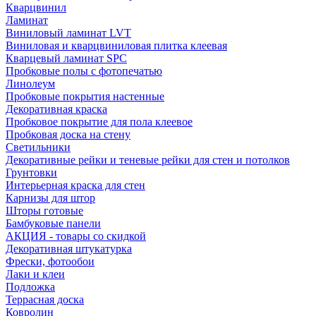
Кварцвинил
Ламинат
Виниловый ламинат LVT
Виниловая и кварцвиниловая плитка клеевая
Кварцевый ламинат SPC
Пробковые полы с фотопечатью
Линолеум
Пробковые покрытия настенные
Декоративная краска
Пробковое покрытие для пола клеевое
Пробковая доска на стену
Светильники
Декоративные рейки и теневые рейки для стен и потолков
Грунтовки
Интерьерная краска для стен
Карнизы для штор
Шторы готовые
Бамбуковые панели
АКЦИЯ - товары со скидкой
Декоративная штукатурка
Фрески, фотообои
Лаки и клеи
Подложка
Террасная доска
Ковролин