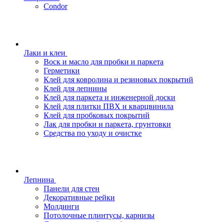
Condor
Лаки и клеи
Воск и масло для пробки и паркета
Герметики
Клей для ковролина и резиновых покрытий
Клей для лепнины
Клей для паркета и инженерной доски
Клей для плитки ПВХ и кварцвинила
Клей для пробковых покрытий
Лак для пробки и паркета, грунтовки
Средства по уходу и очистке
Лепнина
Панели для стен
Декоративные рейки
Молдинги
Потолочные плинтусы, карнизы