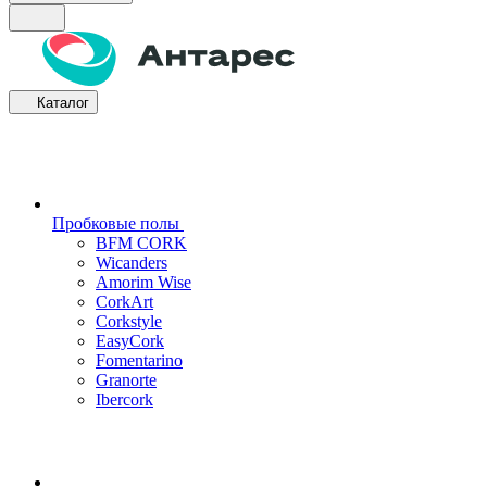
Каталог
Пробковые полы
BFM CORK
Wicanders
Amorim Wise
CorkArt
Corkstyle
EasyCork
Fomentarino
Granorte
Ibercork