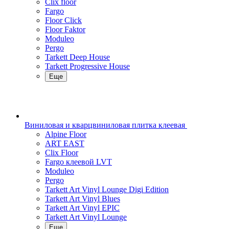
Clix floor
Fargo
Floor Click
Floor Faktor
Moduleo
Pergo
Tarkett Deep House
Tarkett Progressive House
Еще
Виниловая и кварцвиниловая плитка клеевая
Alpine Floor
ART EAST
Clix Floor
Fargo клеевой LVT
Moduleo
Pergo
Tarkett Art Vinyl Lounge Digi Edition
Tarkett Art Vinyl Blues
Tarkett Art Vinyl EPIC
Tarkett Art Vinyl Lounge
Еще