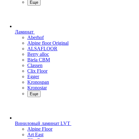
Еще
Ламинат
Aberhof
Alpine floor Original
ALSAFLOOR
Berry alloc
Biela CBM
Classen
Clix Floor
Egger
Kronospan
Kronostar
Еще
Виниловый ламинат LVT
Alpine Floor
Art East