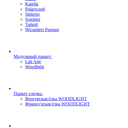
Karelia
Polarwood
Sinteros
Sommer
Tarkett
Wicanders Parquet
Модульный паркет
Lab Arte
Woodlight
Паркет елочка
Венгерская ёлка WOODLIGHT
Французская ёлка WOODLIGHT