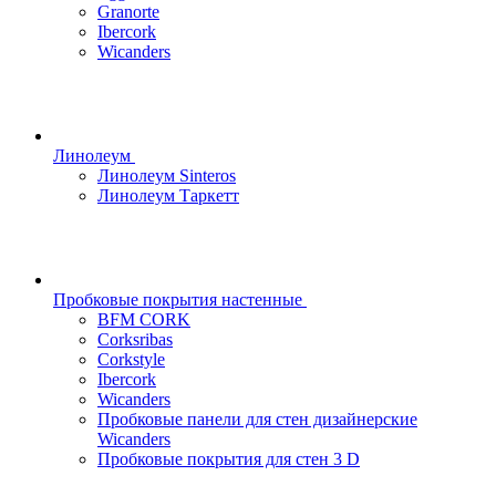
Granorte
Ibercork
Wicanders
Линолеум
Линолеум Sinteros
Линолеум Таркетт
Пробковые покрытия настенные
BFM CORK
Corksribas
Corkstyle
Ibercork
Wicanders
Пробковые панели для стен дизайнерские
Wicanders
Пробковые покрытия для стен 3 D