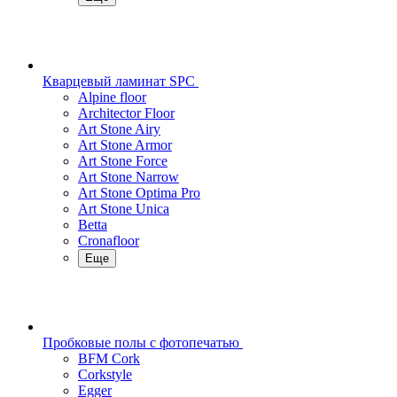
Кварцевый ламинат SPC
Alpine floor
Architector Floor
Art Stone Airy
Art Stone Armor
Art Stone Force
Art Stone Narrow
Art Stone Optima Pro
Art Stone Unica
Betta
Cronafloor
Еще
Пробковые полы с фотопечатью
BFM Cork
Corkstyle
Egger