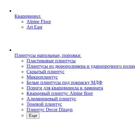
Кварцвинил
Alpine Floor
Art East
Плинтусы напольные, порожки
Пластиковые плинтусы
Плинтусы из дюрополимера и ударопрочного поли
Скрытый плинтус
Микроплинтус
Белые плинтусы под покраску МДФ
Пороги для кварцвинила и ламината
Кварцевый плинтус Alpine floor
Алюминиевый плинтус
Теневой плинтус
Плинтус Decor Dizayn
Еще