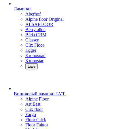
Ламинат
Aberhof
Alpine floor Original
ALSAFLOOR
Berry alloc
Biela CBM
Classen
Clix Floor
Egger
Kronospan
Kronostar
Еще
Виниловый ламинат LVT
Alpine Floor
Art East
Clix floor
Fargo
Floor Click
Floor Faktor