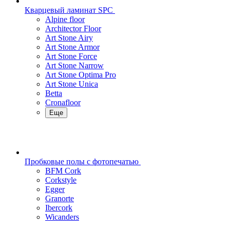
Кварцевый ламинат SPC
Alpine floor
Architector Floor
Art Stone Airy
Art Stone Armor
Art Stone Force
Art Stone Narrow
Art Stone Optima Pro
Art Stone Unica
Betta
Cronafloor
Еще
Пробковые полы с фотопечатью
BFM Cork
Corkstyle
Egger
Granorte
Ibercork
Wicanders