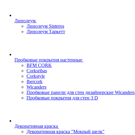
Линолеум
Линолеум Sinteros
Линолеум Таркетт
Пробковые покрытия настенные
BFM CORK
Corksribas
Corkstyle
Ibercork
Wicanders
Пробковые панели для стен дизайнерские Wicanders
Пробковые покрытия для стен 3 D
Декоративная краска
Декоративная краска "Мокрый шелк"