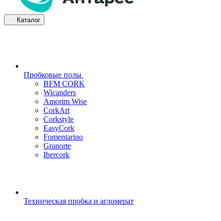
Каталог
Пробковые полы
BFM CORK
Wicanders
Amorim Wise
CorkArt
Corkstyle
EasyCork
Fomentarino
Granorte
Ibercork
Техническая пробка и агломерат