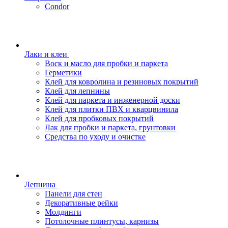
Condor
Лаки и клеи
Воск и масло для пробки и паркета
Герметики
Клей для ковролина и резиновых покрытий
Клей для лепнины
Клей для паркета и инженерной доски
Клей для плитки ПВХ и кварцвинила
Клей для пробковых покрытий
Лак для пробки и паркета, грунтовки
Средства по уходу и очистке
Лепнина
Панели для стен
Декоративные рейки
Молдинги
Потолочные плинтусы, карнизы