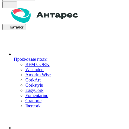
Каталог
Пробковые полы
BFM CORK
Wicanders
Amorim Wise
CorkArt
Corkstyle
EasyCork
Fomentarino
Granorte
Ibercork