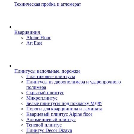
Техническая пробка и агломерат
Кварцвинил
Alpine Floor
Art East
Плинтусы напольные, порожки
Пластиковые плинтусы
Плинтусы из дюрополимера и ударопрочного
полимера
Скрытый плинтус
Микроплинтус
Белые плинтусы под покраску МДФ
Пороги для кварцвинила и ламината
Кварцевый плинтус Alpine floor
Алюминиевый плинтус
Теневой плинтус
Плинтус Decor Dizayn