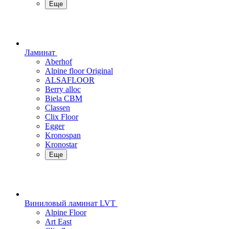
Еще
Ламинат
Aberhof
Alpine floor Original
ALSAFLOOR
Berry alloc
Biela CBM
Classen
Clix Floor
Egger
Kronospan
Kronostar
Еще
Виниловый ламинат LVT
Alpine Floor
Art East