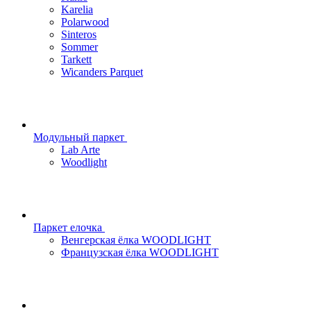
Karelia
Polarwood
Sinteros
Sommer
Tarkett
Wicanders Parquet
Модульный паркет
Lab Arte
Woodlight
Паркет елочка
Венгерская ёлка WOODLIGHT
Французская ёлка WOODLIGHT