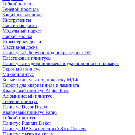
Гибкий камень
Теневой профиль
Защитные коврики
Инструменты
Паркетная доска
Модульный паркет
Паркет елочка
Инженерная доска
Массивная доска
Плинтусы Ultrawood под покраску из LDF
Пластиковые плинтусы
Плинтусы из дюрополимера и ударопрочного полимера
Скрытый плинтус
Микроплинтус
Белые плинтусы под покраску МДФ
Пороги для кварцвинила и ламината
Кварцевый плинтус Alpine floor
Алюминиевый плинтус
Теневой плинтус
Плинтус Decor Dizayn
Кварцевый плинтус Fargo
Гибкий плинтус
Плинтус Funitura Dekor
Плинтус ПВХ вспененный Rico Concept
Плинтус с мягким краем