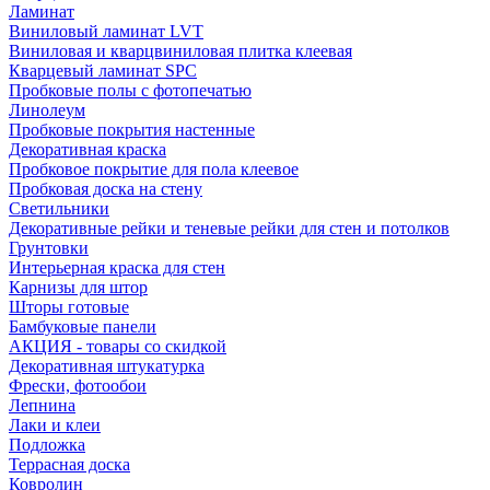
Ламинат
Виниловый ламинат LVT
Виниловая и кварцвиниловая плитка клеевая
Кварцевый ламинат SPC
Пробковые полы с фотопечатью
Линолеум
Пробковые покрытия настенные
Декоративная краска
Пробковое покрытие для пола клеевое
Пробковая доска на стену
Светильники
Декоративные рейки и теневые рейки для стен и потолков
Грунтовки
Интерьерная краска для стен
Карнизы для штор
Шторы готовые
Бамбуковые панели
АКЦИЯ - товары со скидкой
Декоративная штукатурка
Фрески, фотообои
Лепнина
Лаки и клеи
Подложка
Террасная доска
Ковролин