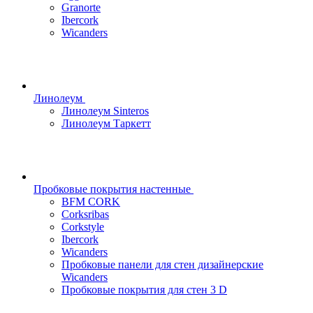
Granorte
Ibercork
Wicanders
Линолеум
Линолеум Sinteros
Линолеум Таркетт
Пробковые покрытия настенные
BFM CORK
Corksribas
Corkstyle
Ibercork
Wicanders
Пробковые панели для стен дизайнерские
Wicanders
Пробковые покрытия для стен 3 D