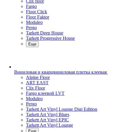
Clix floor
Fargo
Floor Click
Floor Faktor
Moduleo
Pergo
Tarkett Deep House
Tarkett Progressive House
Еще
Виниловая и кварцвиниловая плитка клеевая
Alpine Floor
ART EAST
Clix Floor
Fargo клеевой LVT
Moduleo
Pergo
Tarkett Art Vinyl Lounge Digi Edition
Tarkett Art Vinyl Blues
Tarkett Art Vinyl EPIC
Tarkett Art Vinyl Lounge
Еще