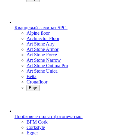
Кварцевый ламинат SPC
Alpine floor
Architector Floor
Art Stone Airy
Art Stone Armor
Art Stone Force
Art Stone Narrow
Art Stone Optima Pro
Art Stone Unica
Betta
Cronafloor
Еще
Пробковые полы с фотопечатью
BFM Cork
Corkstyle
Egger