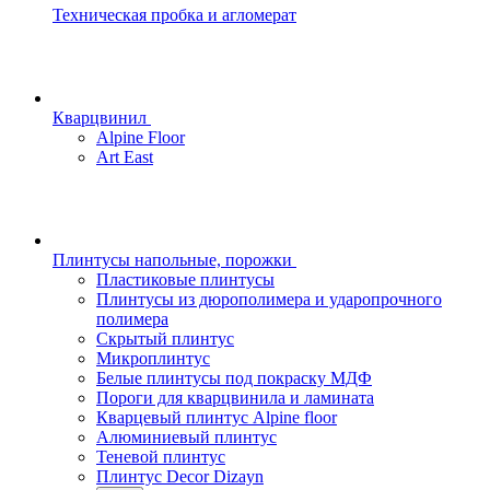
Техническая пробка и агломерат
Кварцвинил
Alpine Floor
Art East
Плинтусы напольные, порожки
Пластиковые плинтусы
Плинтусы из дюрополимера и ударопрочного
полимера
Скрытый плинтус
Микроплинтус
Белые плинтусы под покраску МДФ
Пороги для кварцвинила и ламината
Кварцевый плинтус Alpine floor
Алюминиевый плинтус
Теневой плинтус
Плинтус Decor Dizayn