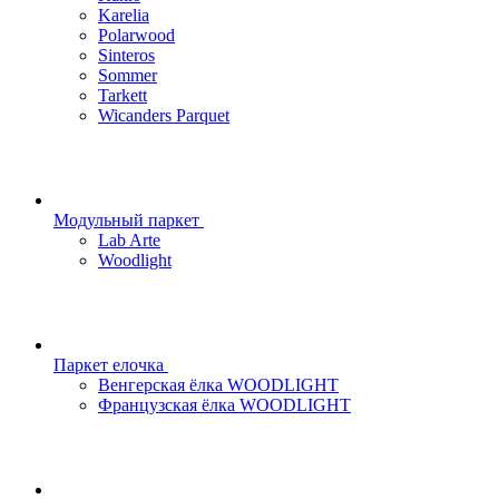
Karelia
Polarwood
Sinteros
Sommer
Tarkett
Wicanders Parquet
Модульный паркет
Lab Arte
Woodlight
Паркет елочка
Венгерская ёлка WOODLIGHT
Французская ёлка WOODLIGHT