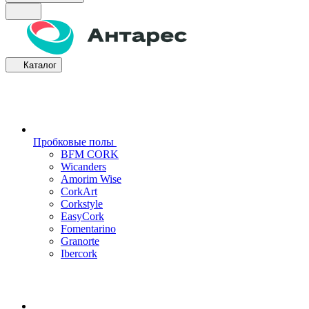
Каталог
Пробковые полы
BFM CORK
Wicanders
Amorim Wise
CorkArt
Corkstyle
EasyCork
Fomentarino
Granorte
Ibercork