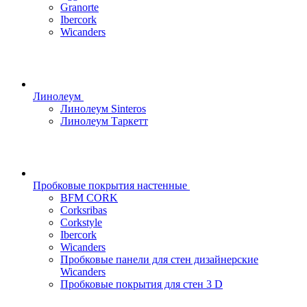
Granorte
Ibercork
Wicanders
Линолеум
Линолеум Sinteros
Линолеум Таркетт
Пробковые покрытия настенные
BFM CORK
Corksribas
Corkstyle
Ibercork
Wicanders
Пробковые панели для стен дизайнерские
Wicanders
Пробковые покрытия для стен 3 D