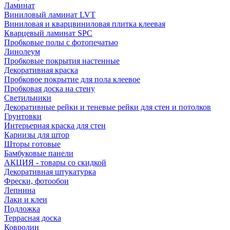
Ламинат
Виниловый ламинат LVT
Виниловая и кварцвиниловая плитка клеевая
Кварцевый ламинат SPC
Пробковые полы с фотопечатью
Линолеум
Пробковые покрытия настенные
Декоративная краска
Пробковое покрытие для пола клеевое
Пробковая доска на стену
Светильники
Декоративные рейки и теневые рейки для стен и потолков
Грунтовки
Интерьерная краска для стен
Карнизы для штор
Шторы готовые
Бамбуковые панели
АКЦИЯ - товары со скидкой
Декоративная штукатурка
Фрески, фотообои
Лепнина
Лаки и клеи
Подложка
Террасная доска
Ковролин