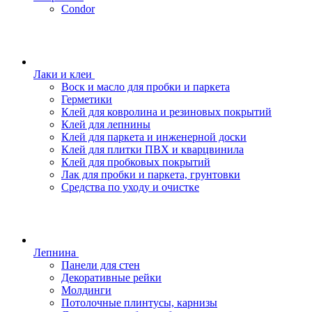
Condor
Лаки и клеи
Воск и масло для пробки и паркета
Герметики
Клей для ковролина и резиновых покрытий
Клей для лепнины
Клей для паркета и инженерной доски
Клей для плитки ПВХ и кварцвинила
Клей для пробковых покрытий
Лак для пробки и паркета, грунтовки
Средства по уходу и очистке
Лепнина
Панели для стен
Декоративные рейки
Молдинги
Потолочные плинтусы, карнизы