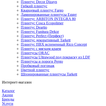
Плинтус Decor Dizayn
Гибкий плинтус
Кварцевый плинтус Fargo
Ламинированные плинтусы Egger
Плинтус ARBITON INTEGRA 80
Плинтус Cosca Ecopolimer
Плинтус Deartio
Плинтус Funitura Dekor
Плинтус Perfect (Перфект)
Плинтус декоративный Tarkett
Плинтус ПВХ вспененный Rico Concept
Плинтус с мягким краем
Плинтусы ORAC
Плинтусы Ultrawood под покраску из LDF
Плинтусы и пороги Pergo
Пробковый погонаж
Цветной плинтус
Шпонированные плинтусы Tarkett
Интернет-магазин
Каталог
Акции
Бренды
Услуги