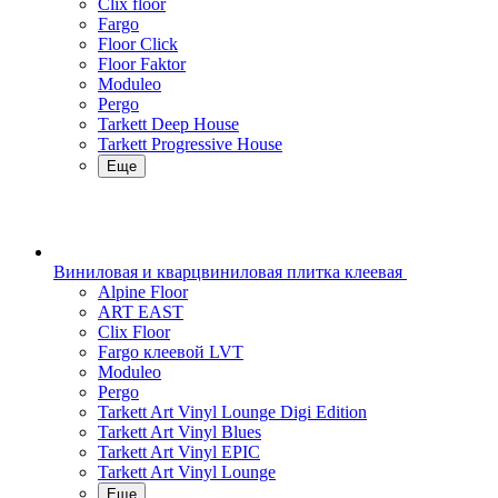
Clix floor
Fargo
Floor Click
Floor Faktor
Moduleo
Pergo
Tarkett Deep House
Tarkett Progressive House
Еще
Виниловая и кварцвиниловая плитка клеевая
Alpine Floor
ART EAST
Clix Floor
Fargo клеевой LVT
Moduleo
Pergo
Tarkett Art Vinyl Lounge Digi Edition
Tarkett Art Vinyl Blues
Tarkett Art Vinyl EPIC
Tarkett Art Vinyl Lounge
Еще