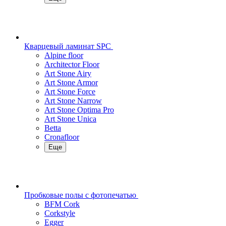
Кварцевый ламинат SPC
Alpine floor
Architector Floor
Art Stone Airy
Art Stone Armor
Art Stone Force
Art Stone Narrow
Art Stone Optima Pro
Art Stone Unica
Betta
Cronafloor
Еще
Пробковые полы с фотопечатью
BFM Cork
Corkstyle
Egger