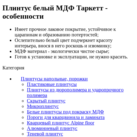
Плинтус белый МДФ Таркетт -
особенности
Имеет прочное лаковое покрытие, устойчивое к
царапинам и образованию потертостей;
Ослепительно белый цвет подчеркнет красоту
интерьера, внося в него роскошь и изюминку;
МДФ материал - экологически чистое сырье;
Готов к установке и эксплуатации, не нужно красить.
Категория
Плинтусы напольные, порожки
Пластиковые плинтусы
Плинтусы из дюрополимера и ударопрочного
полимера
Скрытый плинтус
Микроплинтус
Белые плинтусы под покраску МДФ
Пороги для кварцвинила и ламината
Кварцевый плинтус Alpine floor
Алюминиевый плинтус
Теневой плинтус