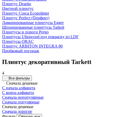
Плинтус Deartio
Цветной плинтус
Плинтус Cosca Ecopolimer
Плинтус Perfect (Перфект)
Ламинированные плинтусы Egger
Шпонированные плинтусы Tarkett
Плинтусы и пороги Pergo
Плинтусы Ultrawood под покраску из LDF
Плинтусы ORAC
Плинтус ARBITON INTEGRA 80
Пробковый погонаж
Плинтус декоративный Tarkett
4
Все фильтры
Сначала дешевые
С начала алфавита
С конца алфавита
Сначала непопулярные
Сначала популярные
Сначала дешевые
Сначала дорогие
Фильтр
Сбросить все