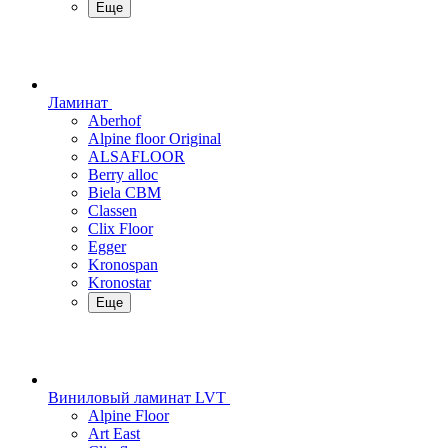
Еще
Ламинат
Aberhof
Alpine floor Original
ALSAFLOOR
Berry alloc
Biela CBM
Classen
Clix Floor
Egger
Kronospan
Kronostar
Еще
Виниловый ламинат LVT
Alpine Floor
Art East