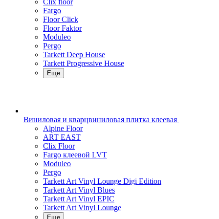
Clix floor
Fargo
Floor Click
Floor Faktor
Moduleo
Pergo
Tarkett Deep House
Tarkett Progressive House
Еще
Виниловая и кварцвиниловая плитка клеевая
Alpine Floor
ART EAST
Clix Floor
Fargo клеевой LVT
Moduleo
Pergo
Tarkett Art Vinyl Lounge Digi Edition
Tarkett Art Vinyl Blues
Tarkett Art Vinyl EPIC
Tarkett Art Vinyl Lounge
Еще