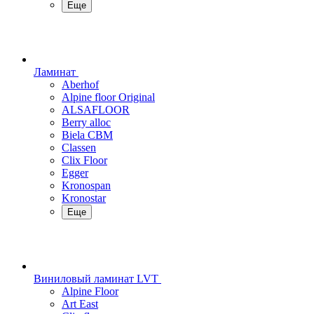
Еще
Ламинат
Aberhof
Alpine floor Original
ALSAFLOOR
Berry alloc
Biela CBM
Classen
Clix Floor
Egger
Kronospan
Kronostar
Еще
Виниловый ламинат LVT
Alpine Floor
Art East