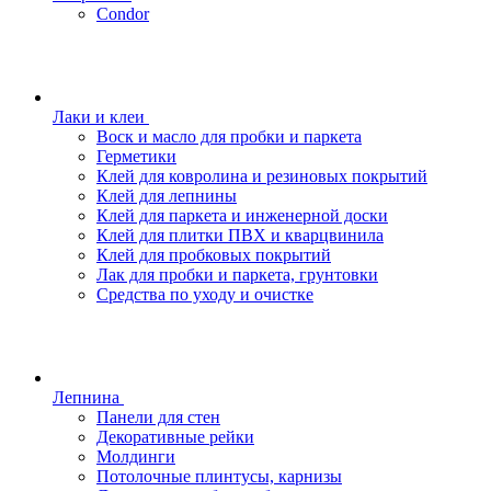
Condor
Лаки и клеи
Воск и масло для пробки и паркета
Герметики
Клей для ковролина и резиновых покрытий
Клей для лепнины
Клей для паркета и инженерной доски
Клей для плитки ПВХ и кварцвинила
Клей для пробковых покрытий
Лак для пробки и паркета, грунтовки
Средства по уходу и очистке
Лепнина
Панели для стен
Декоративные рейки
Молдинги
Потолочные плинтусы, карнизы