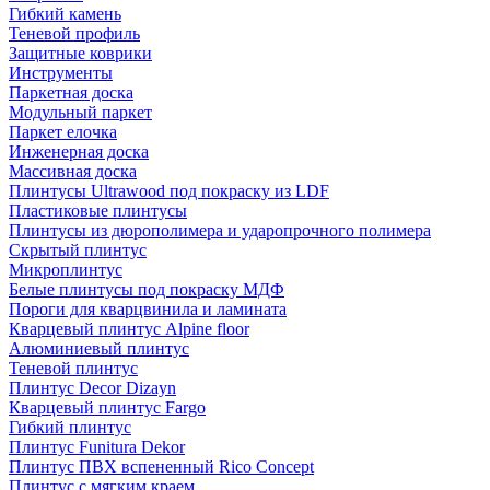
Гибкий камень
Теневой профиль
Защитные коврики
Инструменты
Паркетная доска
Модульный паркет
Паркет елочка
Инженерная доска
Массивная доска
Плинтусы Ultrawood под покраску из LDF
Пластиковые плинтусы
Плинтусы из дюрополимера и ударопрочного полимера
Скрытый плинтус
Микроплинтус
Белые плинтусы под покраску МДФ
Пороги для кварцвинила и ламината
Кварцевый плинтус Alpine floor
Алюминиевый плинтус
Теневой плинтус
Плинтус Decor Dizayn
Кварцевый плинтус Fargo
Гибкий плинтус
Плинтус Funitura Dekor
Плинтус ПВХ вспененный Rico Concept
Плинтус с мягким краем