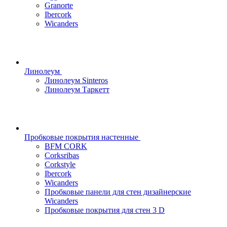
Granorte
Ibercork
Wicanders
Линолеум
Линолеум Sinteros
Линолеум Таркетт
Пробковые покрытия настенные
BFM CORK
Corksribas
Corkstyle
Ibercork
Wicanders
Пробковые панели для стен дизайнерские
Wicanders
Пробковые покрытия для стен 3 D