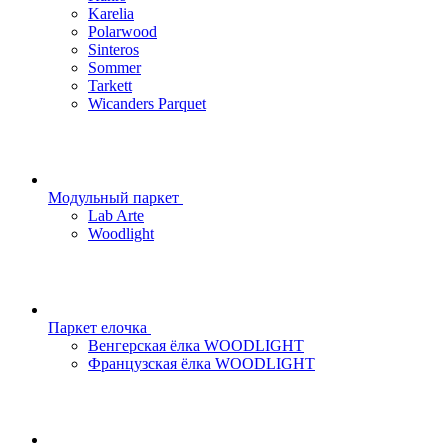
Karelia
Polarwood
Sinteros
Sommer
Tarkett
Wicanders Parquet
Модульный паркет
Lab Arte
Woodlight
Паркет елочка
Венгерская ёлка WOODLIGHT
Французская ёлка WOODLIGHT