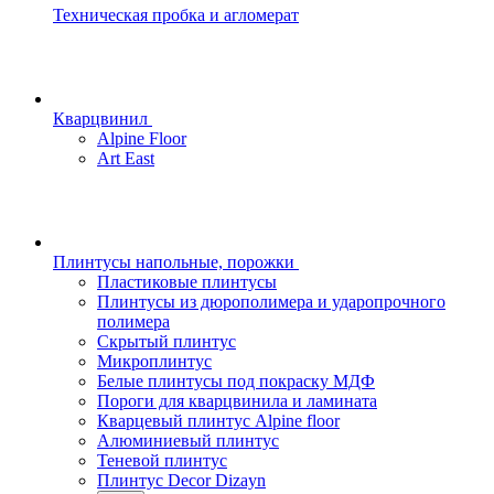
Техническая пробка и агломерат
Кварцвинил
Alpine Floor
Art East
Плинтусы напольные, порожки
Пластиковые плинтусы
Плинтусы из дюрополимера и ударопрочного
полимера
Скрытый плинтус
Микроплинтус
Белые плинтусы под покраску МДФ
Пороги для кварцвинила и ламината
Кварцевый плинтус Alpine floor
Алюминиевый плинтус
Теневой плинтус
Плинтус Decor Dizayn