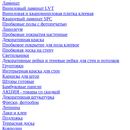
Ламинат
Виниловый ламинат LVT
Виниловая и кварцвиниловая плитка клеевая
Кварцевый ламинат SPC
Пробковые полы с фотопечатью
Линолеум
Пробковые покрытия настенные
Декоративная краска
Пробковое покрытие для пола клеевое
Пробковая доска на стену
Светильники
Декоративные рейки и теневые рейки для стен и потолков
Грунтовки
Интерьерная краска для стен
Карнизы для штор
Шторы готовые
Бамбуковые панели
АКЦИЯ - товары со скидкой
Декоративная штукатурка
Фрески, фотообои
Лепнина
Лаки и клеи
Подложка
Террасная доска
Ковролин