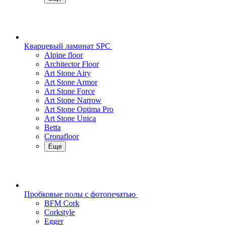
Кварцевый ламинат SPC
Alpine floor
Architector Floor
Art Stone Airy
Art Stone Armor
Art Stone Force
Art Stone Narrow
Art Stone Optima Pro
Art Stone Unica
Betta
Cronafloor
Еще
Пробковые полы с фотопечатью
BFM Cork
Corkstyle
Egger