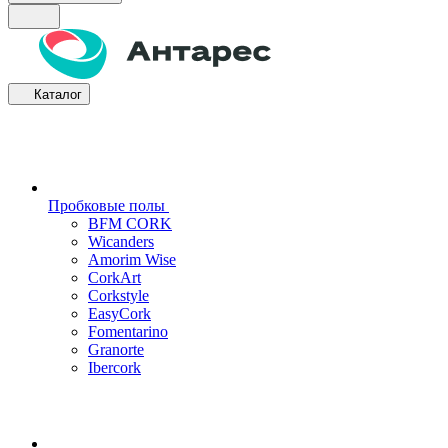
Каталог
Пробковые полы
BFM CORK
Wicanders
Amorim Wise
CorkArt
Corkstyle
EasyCork
Fomentarino
Granorte
Ibercork